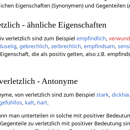
nlichen Eigenschaften (Synonymen) und Gegenteilen 
zlich - ähnliche Eigenschaften
 verletzlich sind zum Beispiel
empfindlich
,
verwund
duselig
,
gebrechlich
,
zerbrechlich
,
empfindsam
,
sens
igenschaft, die als positiv gelten, also z.B. empfinds
verletzlich - Antonyme
nyme, von verletzlich sind zum Beispiel
stark
,
dickhä
gefühllos
,
kalt
,
hart
.
n man unterteilen in solche mit positiver Bedeutun
egenteile zu verletzlich mit positiver Bedeutung sind 