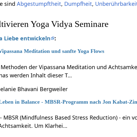
e sind
Abgestumpftheit
,
Dumpfheit
,
Unberührbarkei
ltivieren Yoga Vidya Seminare
 Liebe entwickeln
:
 Vipassana Meditation und sanfte Yoga Flows
e Methoden der Vipassana Meditation und Achtsamkei
nas werden Inhalt dieser T…
elanie Bhavani Bergweiler
6 Leben in Balance - MBSR-Programm nach Jon Kabat-Zi
 - MBSR (Mindfulness Based Stress Reduction) - ein 
 Achtsamkeit. Um Klarhei…