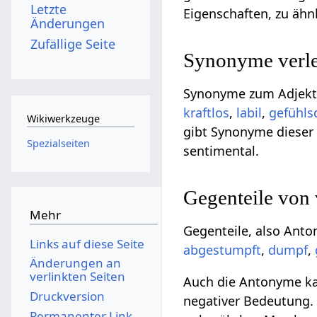
Letzte
Eigenschaften, zu äh
Änderungen
Zufällige Seite
Synonyme verlet
Synonyme zum Adjektiv
kraftlos
,
labil
,
gefühls
Wikiwerkzeuge
gibt Synonyme dieser E
Spezialseiten
sentimental.
Gegenteile von 
Mehr
Gegenteile, also Anto
Links auf diese Seite
abgestumpft
,
dumpf
,
Änderungen an
verlinkten Seiten
Auch die Antonyme kan
Druckversion
negativer Bedeutung. G
Permanenter Link