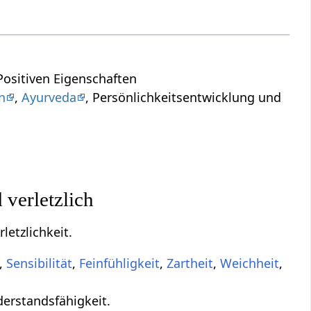
ositiven Eigenschaften
n
,
Ayurveda
, Persönlichkeitsentwicklung und
 verletzlich
letzlichkeit.
,
Sensibilität
,
Feinfühligkeit
,
Zartheit
,
Weichheit
,
derstandsfähigkeit.