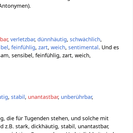
(Antonymen).
bar
,
verletzbar
,
dünnhäutig
,
schwächlich
,
ibel
,
feinfühlig
,
zart
,
weich
,
sentimental
. Und es
am, sensibel, feinfühlig, zart, weich,
utig
,
stabil
,
unantastbar
,
unberührbar
,
g, die für Tugenden stehen, und solche mit
z.B. stark, dickhäutig, stabil, unantastbar,