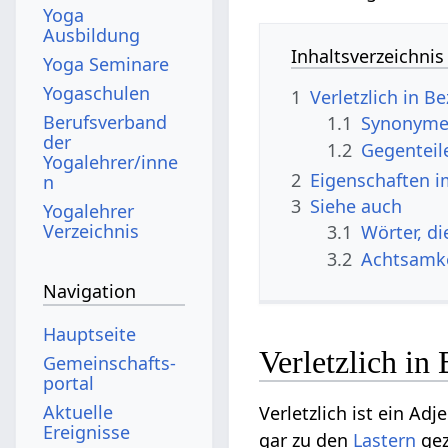
Yoga
Ausbildung
Inhaltsverzeichnis
Yoga Seminare
Yogaschulen
1
Verletzlich in 
Berufsverband
1.1
Synonyme 
der
1.2
Gegenteil
Yogalehrer/inne
2
Eigenschaften i
n
3
Siehe auch
Yogalehrer
Verzeichnis
3.1
Wörter, di
3.2
Achtsamke
Navigation
Hauptseite
Verletzlich in
Gemeinschafts­
portal
Aktuelle
Verletzlich ist ein Adj
Ereignisse
gar zu den
Lastern
gez