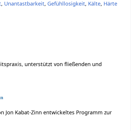
t
,
Unantastbarkeit
,
Gefühllosigkeit
,
Kälte
,
Härte
tspraxis, unterstützt von fließenden und
nn
von Jon Kabat-Zinn entwickeltes Programm zur