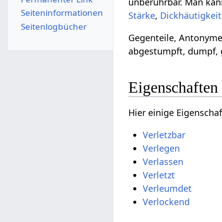
unberührbar. Man kann
Seiten­­informationen
Stärke
,
Dickhäutigkeit
Seitenlogbücher
Gegenteile, Antonyme
abgestumpft, dumpf, ge
Eigenschaften
Hier einige Eigenscha
Verletzbar
Verlegen
Verlassen
Verletzt
Verleumdet
Verlockend