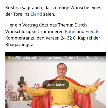
Krishna sagt auch, dass gierige Wünsche eines
der Tore ins
Elend
seien.
Hier ein Vortrag über das Thema: Durch
Wunschlosigkeit zur inneren
Ruhe
und
Freude
,
Kommentar zu den Versen 24-32 6. Kapitel der
Bhagavadgita:
Gib Wünsche auf - erlange innere Ruhe + Selbstfreude – Bhagavad Gita VI, ab Verse 24-32 – YVS243
Video laden