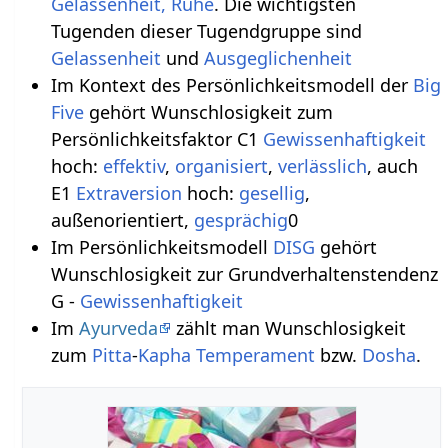
Gelassenheit, Ruhe
. Die wichtigsten
Tugenden dieser Tugendgruppe sind
Gelassenheit
und
Ausgeglichenheit
Im Kontext des Persönlichkeitsmodell der
Big
Five
gehört Wunschlosigkeit zum
Persönlichkeitsfaktor C1
Gewissenhaftigkeit
hoch:
effektiv
,
organisiert
,
verlässlich
, auch
E1
Extraversion
hoch:
gesellig
,
außenorientiert,
gesprächig
0
Im Persönlichkeitsmodell
DISG
gehört
Wunschlosigkeit zur Grundverhaltenstendenz
G -
Gewissenhaftigkeit
Im
Ayurveda
zählt man Wunschlosigkeit
zum
Pitta
-
Kapha
Temperament
bzw.
Dosha
.