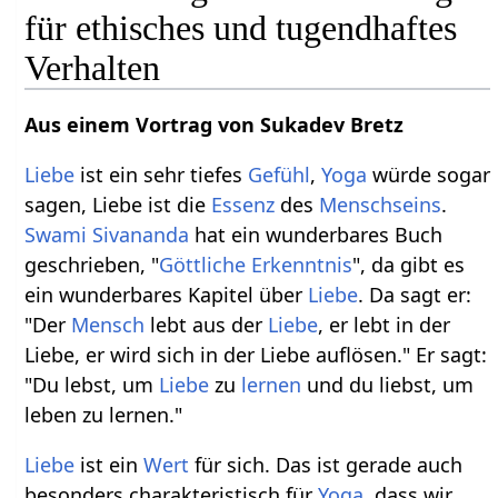
für ethisches und tugendhaftes
Verhalten
Aus einem Vortrag von Sukadev Bretz
Liebe
ist ein sehr tiefes
Gefühl
,
Yoga
würde sogar
sagen, Liebe ist die
Essenz
des
Menschseins
.
Swami Sivananda
hat ein wunderbares Buch
geschrieben, "
Göttliche Erkenntnis
", da gibt es
ein wunderbares Kapitel über
Liebe
. Da sagt er:
"Der
Mensch
lebt aus der
Liebe
, er lebt in der
Liebe, er wird sich in der Liebe auflösen." Er sagt:
"Du lebst, um
Liebe
zu
lernen
und du liebst, um
leben zu lernen."
Liebe
ist ein
Wert
für sich. Das ist gerade auch
besonders charakteristisch für
Yoga
, dass wir