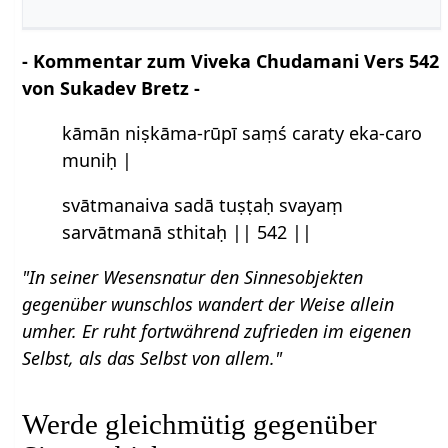
- Kommentar zum Viveka Chudamani Vers 542
von Sukadev Bretz -
kāmān niṣkāma-rūpī saṃś caraty eka-caro
muniḥ |
svātmanaiva sadā tuṣṭaḥ svayaṃ
sarvātmanā sthitaḥ || 542 ||
"In seiner Wesensnatur den Sinnesobjekten
gegenüber wunschlos wandert der Weise allein
umher. Er ruht fortwährend zufrieden im eigenen
Selbst, als das Selbst von allem."
Werde gleichmütig gegenüber