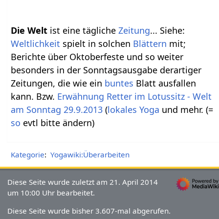
Die Welt
ist eine tägliche
Zeitung
... Siehe:
Weltlichkeit
spielt in solchen
Blättern
mit;
Berichte über Oktoberfeste und so weiter
besonders in der Sonntagsausgabe derartiger
Zeitungen, die wie ein
buntes
Blatt ausfallen
kann. Bzw.
Erwähnung
Retter im Lotussitz - Welt
am Sonntag 29.9.2013
(
lokales Yoga
und mehr. (=
so
evtl bitte ändern)
Kategorie
:
Yogawiki:Überarbeiten
Diese Seite wurde zuletzt am 21. April 2014
um 10:00 Uhr bearbeitet.
Diese Seite wurde bisher 3.607-mal abgerufen.