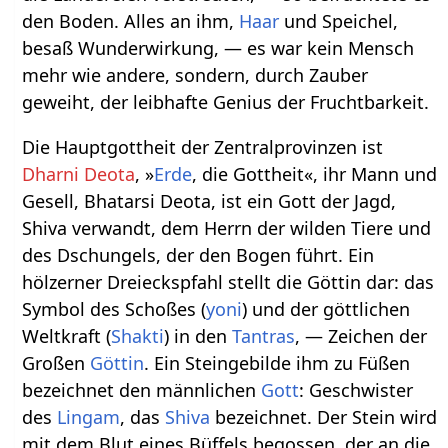
den Boden. Alles an ihm,
Haar
und Speichel,
besaß Wunderwirkung, — es war kein Mensch
mehr wie andere, sondern, durch Zauber
geweiht, der leibhafte Genius der Fruchtbarkeit.
Die Hauptgottheit der Zentralprovinzen ist
Dharni Deota
, »
Erde
, die Gottheit«, ihr Mann und
Gesell, Bhatarsi Deota, ist ein Gott der Jagd,
Shiva verwandt, dem Herrn der wilden Tiere und
des Dschungels, der den Bogen führt. Ein
hölzerner Dreieckspfahl stellt die Göttin dar: das
Symbol des Schoßes (
yoni
) und der göttlichen
Weltkraft (
Shakti
) in den
Tantras
, — Zeichen der
Großen
Göttin
. Ein Steingebilde ihm zu Füßen
bezeichnet den männlichen
Gott
: Geschwister
des
Lingam
, das
Shiva
bezeichnet. Der Stein wird
mit dem Blut eines Büffels begossen, der an die