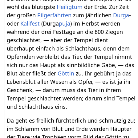
wohl das blutigste
Heiligtum
der Erde. Zur Zeit
der großen
Pilgerfahrten
zum jährlichen
Durga
-
oder
Kalifest
(Durga
puja
) im Herbst werden
während der drei Festtage an die 800 Ziegen
geschlachtet, — aber der Tempel dient
überhaupt einfach als Schlachthaus, denn dem
Opfernden verbleibt das Tier, der Tempel nimmt
sich nur das Haupt als sinnbildliche Gabe, — das
Blut aber fließt der
Göttin
zu. Ihr gebührt ja das
Lebensblut aller Wesen als Opfer, — es ist ja ihr
Geschenk, — darum muss das Tier in ihrem
Tempel geschlachtet werden; darum sind Tempel
und Schlachthaus eins.
Da geht es freilich fürchterlich und schmutzig zu;
im Schlamm von Blut und Erde werden Häupter
der Tiere wie Trophäen vorm Bild der Göttin zu