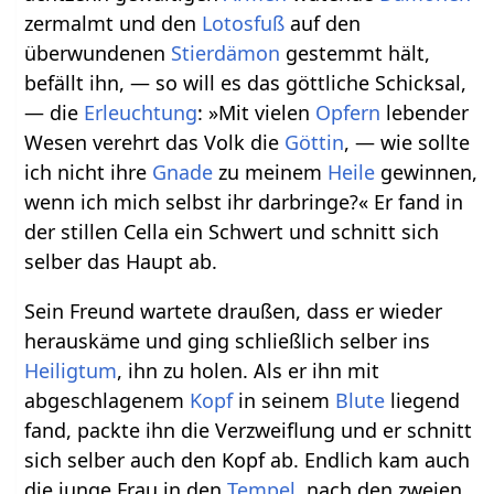
zermalmt und den
Lotosfuß
auf den
überwundenen
Stierdämon
gestemmt hält,
befällt ihn, — so will es das göttliche Schicksal,
— die
Erleuchtung
: »Mit vielen
Opfern
lebender
Wesen verehrt das Volk die
Göttin
, — wie sollte
ich nicht ihre
Gnade
zu meinem
Heile
gewinnen,
wenn ich mich selbst ihr darbringe?« Er fand in
der stillen Cella ein Schwert und schnitt sich
selber das Haupt ab.
Sein Freund wartete draußen, dass er wieder
herauskäme und ging schließlich selber ins
Heiligtum
, ihn zu holen. Als er ihn mit
abgeschlagenem
Kopf
in seinem
Blute
liegend
fand, packte ihn die Verzweiflung und er schnitt
sich selber auch den Kopf ab. Endlich kam auch
die junge Frau in den
Tempel
, nach den zweien