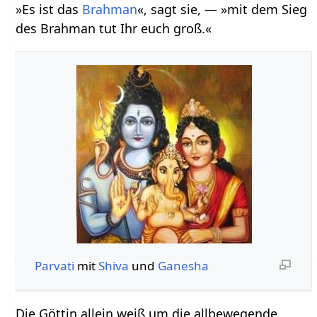
»Es ist das
Brahman
«, sagt sie, — »mit dem Sieg
des Brahman tut Ihr euch groß.«
Parvati
mit
Shiva
und
Ganesha
Die Göttin allein weiß um die allbewegende