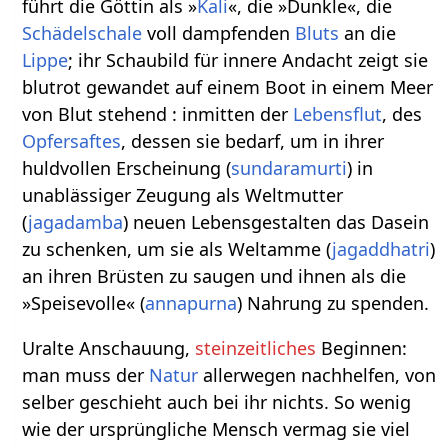
führt die Göttin als »
Kali
«, die »Dunkle«, die
Schädelschale
voll dampfenden
Bluts
an die
Lippe
; ihr Schaubild für innere Andacht zeigt sie
blutrot gewandet auf einem Boot in einem Meer
von Blut stehend : inmitten der
Lebensflut
, des
Opfersaftes
, dessen sie bedarf, um in ihrer
huldvollen Erscheinung (
sundaramurti
) in
unablässiger Zeugung als Weltmutter
(
jagadamba
) neuen Lebensgestalten das Dasein
zu schenken, um sie als Weltamme (
jagaddhatri
)
an ihren Brüsten zu saugen und ihnen als die
»Speisevolle« (
annapurna
) Nahrung zu spenden.
Uralte Anschauung,
steinzeitliches
Beginnen:
man muss der
Natur
allerwegen nachhelfen, von
selber geschieht auch bei ihr nichts. So wenig
wie der ursprüngliche Mensch vermag sie viel