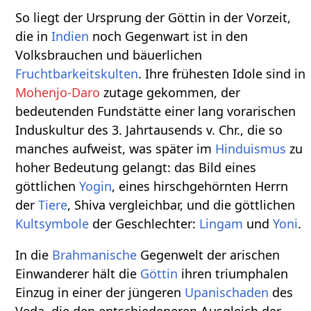
So liegt der Ursprung der Göttin in der Vorzeit,
die in
Indien
noch Gegenwart ist in den
Volksbrauchen und bäuerlichen
Fruchtbarkeitskulten
. Ihre frühesten Idole sind in
Mohenjo-Daro
zutage gekommen, der
bedeutenden Fundstätte einer lang vorarischen
Induskultur des 3. Jahrtausends v. Chr., die so
manches aufweist, was später im
Hinduismus
zu
hoher Bedeutung gelangt: das Bild eines
göttlichen
Yogin
, eines hirschgehörnten Herrn
der
Tiere
, Shiva vergleichbar, und die göttlichen
Kult
symbole
der Geschlechter:
Lingam
und
Yoni
.
In die
Brahmanische
Gegenwelt der arischen
Einwanderer hält die
Göttin
ihren triumphalen
Einzug in einer der jüngeren
Upanischaden
des
Veda, die den entschiedeneren Ausgleich der