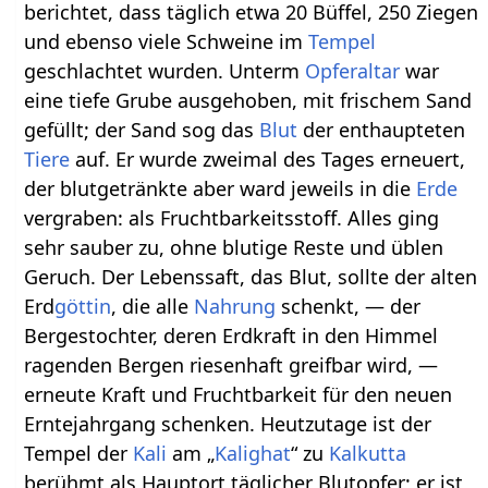
berichtet, dass täglich etwa 20 Büffel, 250 Ziegen
und ebenso viele Schweine im
Tempel
geschlachtet wurden. Unterm
Opfer
altar
war
eine tiefe Grube ausgehoben, mit frischem Sand
gefüllt; der Sand sog das
Blut
der enthaupteten
Tiere
auf. Er wurde zweimal des Tages erneuert,
der blutgetränkte aber ward jeweils in die
Erde
vergraben: als Fruchtbarkeitsstoff. Alles ging
sehr sauber zu, ohne blutige Reste und üblen
Geruch. Der Lebenssaft, das Blut, sollte der alten
Erd
göttin
, die alle
Nahrung
schenkt, — der
Bergestochter, deren Erdkraft in den Himmel
ragenden Bergen riesenhaft greifbar wird, —
erneute Kraft und Fruchtbarkeit für den neuen
Erntejahrgang schenken. Heutzutage ist der
Tempel der
Kali
am „
Kalighat
“ zu
Kalkutta
berühmt als Hauptort täglicher Blutopfer; er ist