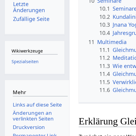
10
Seminare
Letzte
10.1
Seminar
Änderungen
10.2
Kundalin
Zufällige Seite
10.3
Jnana Yo
10.4
Jahresgr
11
Multimedia
11.1
Gleichmu
Wikiwerkzeuge
11.2
Meditati
Spezialseiten
11.3
Wie entw
11.4
Gleichmut
11.5
Verwirkl
11.6
Gleichmu
Mehr
Links auf diese Seite
Änderungen an
verlinkten Seiten
Erklärung Gle
Druckversion
Permanenter Link