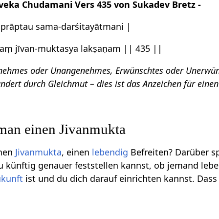
eka Chudamani Vers 435 von Sukadev Bretz -
mprāptau sama-darśitayātmani |
vaṃ jīvan-muktasya lakṣaṇam || 435 ||
genehmes oder Unangenehmes, Erwünschtes oder Unerwü
rändert durch Gleichmut – dies ist das Anzeichen für eine
.
man einen Jivanmukta
inen
Jivanmukta
, einen
lebendig
Befreiten? Darüber s
u künftig genauer feststellen kannst, ob jemand lebe
ukunft
ist und du dich darauf einrichten kannst. Das