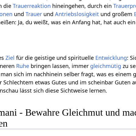
in die
Trauerreaktion
hineingehen, durch ein
Trauerpr
onen
und
Trauer
und
Antriebslosigkeit
und großem
ißen: Ja, du weißt, was ein Anfang hat, hat auch ein
hes
Ziel
für die geistige und spirituelle
Entwicklung
: S
nneren
Ruhe
bringen lassen, immer
gleichmütig
zu se
 man sich im nachhinein selber fragt, was es einem g
bar Schlechtem etwas Gutes und im scheinbar Guten 
schau lässt sich diese Sichtweise lernen.
mani - Bewahre Gleichmut und ma
en