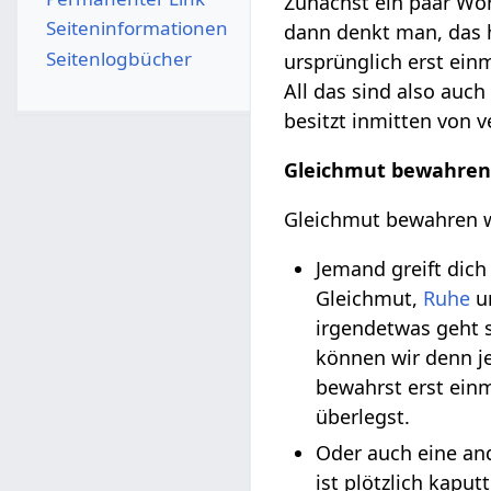
Zunächst ein paar W
Seiten­­informationen
dann denkt man, das h
Seitenlogbücher
ursprünglich erst ein
All das sind also auch
besitzt inmitten von 
Gleichmut bewahre
Gleichmut bewahren 
Jemand greift dich 
Gleichmut,
Ruhe
u
irgendetwas geht s
können wir denn j
bewahrst erst ein
überlegst.
Oder auch eine and
ist plötzlich kapu