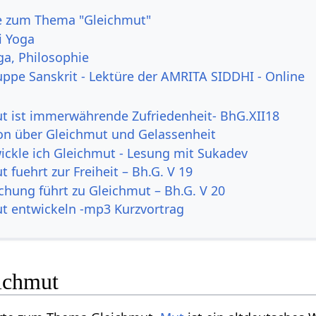
e zum Thema "Gleichmut"
i Yoga
ga, Philosophie
uppe Sanskrit - Lektüre der AMRITA SIDDHI - Online
t ist immerwährende Zufriedenheit- BhG.XII18
on über Gleichmut und Gelassenheit
ickle ich Gleichmut - Lesung mit Sukadev
 fuehrt zur Freiheit – Bh.G. V 19
ichung führt zu Gleichmut – Bh.G. V 20
t entwickeln -mp3 Kurzvortrag
ichmut