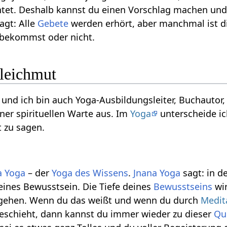
tet. Deshalb kannst du einen Vorschlag machen und 
agt: Alle
Gebete
werden erhört, aber manchmal ist di
 bekommst oder nicht.
leichmut
und ich bin auch Yoga-Ausbildungsleiter, Buchautor,
ner spirituellen Warte aus. Im
Yoga
unterscheide i
 zu sagen.
a Yoga
– der
Yoga des Wissens
.
Jnana Yoga
sagt: in d
reines Bewusstsein. Die Tiefe deines
Bewusstseins
wir
 gehen. Wenn du das weißt und wenn du durch
Medit
geschieht, dann kannst du immer wieder zu dieser
Qu