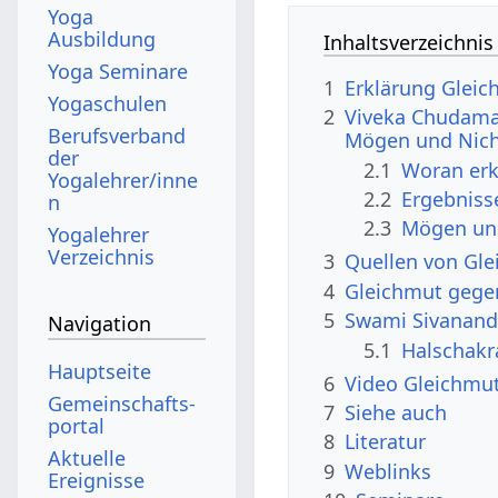
Yoga
Ausbildung
Inhaltsverzeichnis
Yoga Seminare
1
Erklärung Glei
Yogaschulen
2
Viveka Chudama
Berufsverband
Mögen und Nic
der
2.1
Woran erk
Yogalehrer/inne
2.2
Ergebnis
n
2.3
Mögen und
Yogalehrer
Verzeichnis
3
Quellen von Gl
4
Gleichmut gege
5
Swami Sivanand
Navigation
5.1
Halschakr
Hauptseite
6
Video Gleichmu
Gemeinschafts­
7
Siehe auch
portal
8
Literatur
Aktuelle
9
Weblinks
Ereignisse