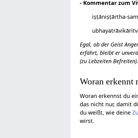
- Kommentar zum Viv
iṣṭāniṣṭārtha-sa
ubhayatrāvikārit
Egal, ob der Geist An
erfährt, bleibt er unve
(zu Lebzeiten Befreiten)
Woran erkennt 
Woran erkennst du e
das nicht nur, damit d
du weißt, wie deine
Z
wirst.