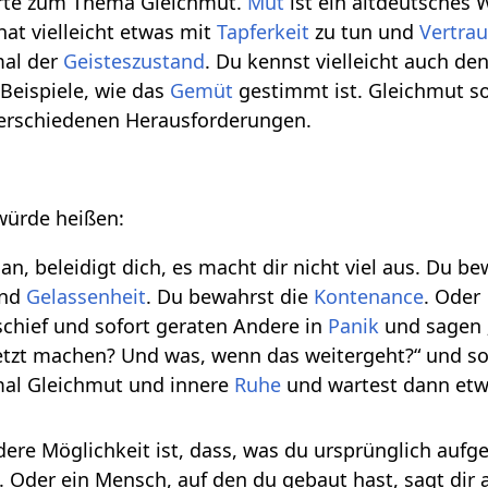
orte zum Thema Gleichmut.
Mut
ist ein altdeutsches
at vielleicht etwas mit
Tapferkeit
zu tun und
Vertra
mal der
Geisteszustand
. Du kennst vielleicht auch d
 Beispiele, wie das
Gemüt
gestimmt ist. Gleichmut so
verschiedenen Herausforderungen.
n
würde heißen:
an, beleidigt dich, es macht dir nicht viel aus. Du b
nd
Gelassenheit
. Du bewahrst die
Kontenance
. Oder
chief und sofort geraten Andere in
Panik
und sagen
etzt machen? Und was, wenn das weitergeht?“ und so
mal Gleichmut und innere
Ruhe
und wartest dann etw
ere Möglichkeit ist, dass, was du ursprünglich aufg
tt. Oder ein Mensch, auf den du gebaut hast, sagt dir