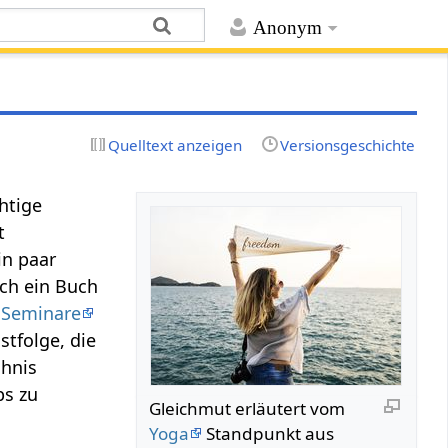
Anonym
Quelltext anzeigen
Versionsgeschichte
htige
t
in paar
uch ein Buch
g
Seminare
tfolge, die
chnis
ps zu
Gleichmut erläutert vom
Yoga
Standpunkt aus