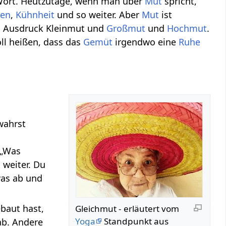
 Wort. Heutzutage, wenn man über
Mut
spricht,
uen
,
Kühnheit
und so weiter. Aber
Mut
ist
en Ausdruck Kleinmut und
Großmut
und
Hochmut
.
ll heißen, dass das
Gemüt
irgendwo eine
Ruhe
ewahrst
 „Was
 weiter. Du
as ab und
ebaut hast,
Gleichmut - erläutert vom
Yoga
Standpunkt aus
 ab. Andere