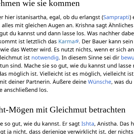
ehmen wie sie kommen
r hier istanisartha, egal, ob du erlangst (
Samprapti
)
 alles mit gleichen Augen an. Krishna sagt Ähnliches
gut du kannst und dann lasse los. Was nachher dabei
ommt ist letztlich das
Karma
. Der Bauer kann sein
wie das Wetter wird. Es nutzt nichts, wenn er sich a
leichmut ist
notwendig
. In diesem Sinne sei dir
bewu
 tun sind. Mache sie so gut, wie du kannst und lasse
s möglich ist. Vielleicht ist es möglich, vielleicht 
it deiner Partnerin. Äußere deine
Wünsche
, was du
se anschließend los.
t-Mögen mit Gleichmut betrachten
e so gut, wie du kannst. Er sagt
Ishta
, Anistha. Das 
gt ja nicht, dass derjenige verwirklicht ist, der nicht