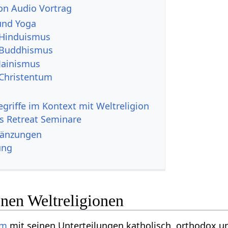
Weltreligion‏‎ Audio Vortrag
und Yoga
 Hinduismus
 Buddhismus
Jainismus
Christentum
es Retreat Seminare
igion‏‎ Ergänzungen
ung
enen Weltreligionen
um
mit seinen Unterteilungen katholisch, orthodox und