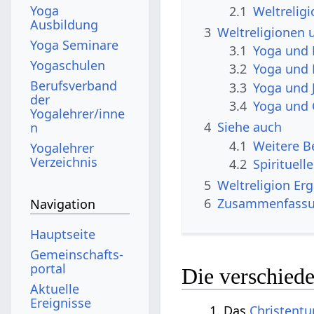
Yoga
2.1
Ausbildung
3
Weltreligionen 
Yoga Seminare
3.1
Yoga und
Yogaschulen
3.2
Yoga und
Berufsverband
3.3
Yoga und 
der
3.4
Yoga und 
Yogalehrer/inne
4
Siehe auch
n
4.1
Yogalehrer
Verzeichnis
4.2
Spirituell
5
Weltrel
6
Zusammenfass
Navigation
Hauptseite
Gemeinschafts­
portal
Die verschied
Aktuelle
Ereignisse
1. Das
Christent