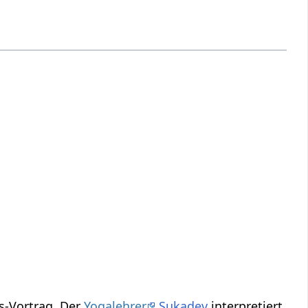
Improvisations-Vortrag. Der
Yogalehrer
Sukadev
interpretiert