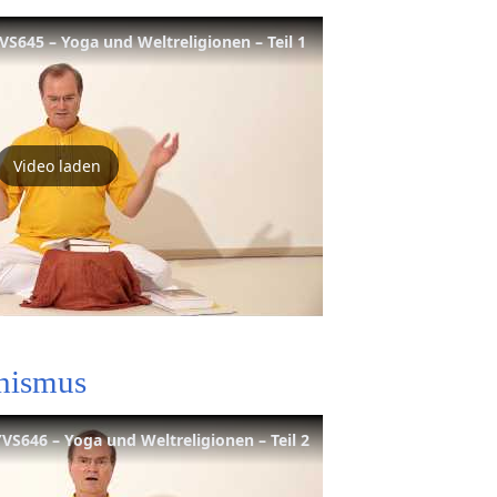
S645 – Yoga und Weltreligionen – Teil 1
Video laden
hismus
S646 – Yoga und Weltreligionen – Teil 2