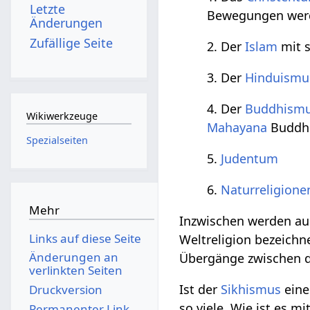
Letzte
Bewegungen werde
Änderungen
Zufällige Seite
2. Der
Islam
mit s
3. Der
Hinduismu
4. Der
Buddhism
Wikiwerkzeuge
Mahayana
Buddh
Spezialseiten
5.
Judentum
6.
Naturreligione
Mehr
Inzwischen werden a
Links auf diese Seite
Weltreligion bezeichne
Änderungen an
Übergänge zwischen de
verlinkten Seiten
Ist der
Sikhismus
eine
Druckversion
so viele. Wie ist es m
Permanenter Link