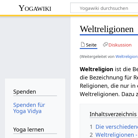
Yogawiki
Weltreligionen
Seite
Diskussion
(Weitergeleitet von
Weltreligion
Weltreligion‏‎
ist die 
die Bezeichnung für Re
Religionen, die nur i
Spenden
Weltreligionen. Dazu 
Spenden für
Yoga Vidya
Inhaltsverzeichnis
1
Die verschieden
Yoga lernen
2
We