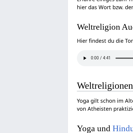
Weltre
Weltreligione
Yoga gilt schon im Al
von Atheisten praktiz
Yoga und
Hind