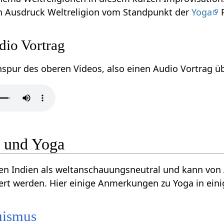
hier das Wort bzw. den Ausdruck Weltreligion‏‎ vom Standpunkt der
Yoga
P
ligion‏‎ Audio Vortrag
n und Yoga
ten Indien als weltanschauungsneutral und kann von
iert werden. Hier einige Anmerkungen zu Yoga in eini
uismus