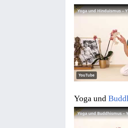
Yoga und Hinduismus – YV
YouTube
Yoga und
Budd
Yoga und Buddhismus – YV