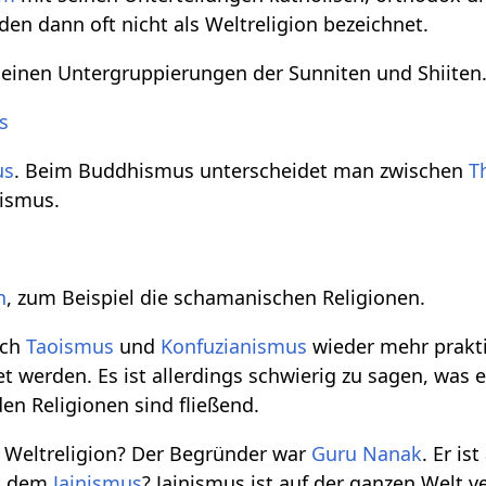
n dann oft nicht als Weltreligion bezeichnet.
einen Untergruppierungen der Sunniten und Shiiten
s
us
. Beim Buddhismus unterscheidet man zwischen
T
ismus.
n
, zum Beispiel die schamanischen Religionen.
uch
Taoismus
und
Konfuzianismus
wieder mehr prakti
t werden. Es ist allerdings schwierig zu sagen, was 
n Religionen sind fließend.
 Weltreligion? Der Begründer war
Guru Nanak
. Er is
it dem
Jainismus
? Jainismus ist auf der ganzen Welt v