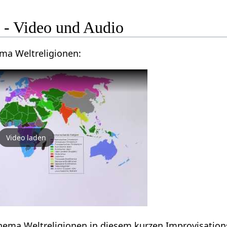
Weltreligionen‏‎ - Video und Audio
Videovortrag zum Thema Weltreligion‏‎en:
Video laden
Erfahre einiges zum Thema Weltreligionen‏‎ in diesem kurzen 