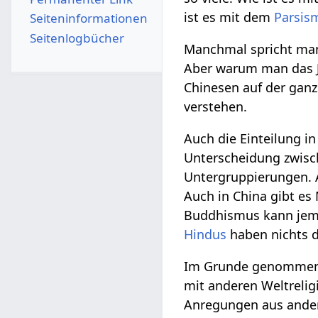
ist es mit dem
Parsis
Seiten­­informationen
Seitenlogbücher
Manchmal spricht man
Aber warum man das J
Chinesen auf der ganze
verstehen.
Auch die Einteilung i
Unterscheidung zwisch
Untergruppierungen. 
Auch in China gibt es
Buddhismus kann jema
Hindus
haben nichts 
Im Grunde genommen si
mit anderen Weltrelig
Anregungen aus ander