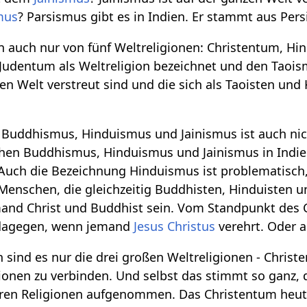
mus
? Parsismus gibt es in Indien. Er stammt aus Per
 auch nur von fünf Weltreligionen: Christentum, H
udentum als Weltreligion bezeichnet und den Taoism
n Welt verstreut sind und die sich als Taoisten und 
n Buddhismus, Hinduismus und Jainismus ist auch nich
en Buddhismus, Hinduismus und Jainismus in Indien n
Auch die Bezeichnung Hinduismus ist problematisch
 Menschen, die gleichzeitig Buddhisten, Hinduisten
nd Christ und Buddhist sein. Vom Standpunkt des C
dagegen, wenn jemand
Jesus Christus
verehrt. Oder 
nd es nur die drei großen Weltreligionen - Christen
ionen zu verbinden. Und selbst das stimmt so ganz,
en Religionen aufgenommen. Das Christentum heute i