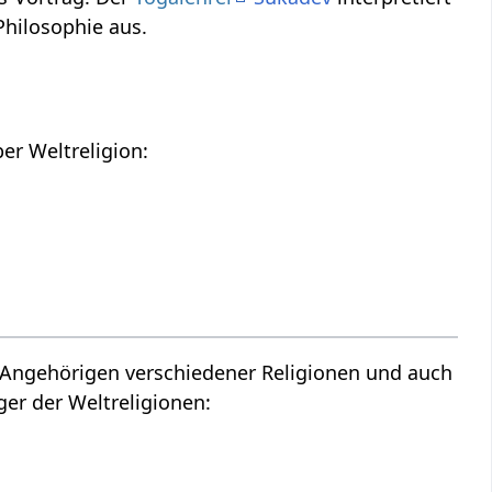
hilosophie aus.
Hier findest du die Tonspur des oberen Videos, also einen Audio Vortrag über Weltreligion‏‎:
 Angehörigen verschiedener Religionen und auch
ger der Weltreligionen: