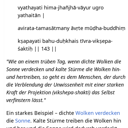
vyathayati hima-jhañjhā-vāyur ugro
yathaitān |
avirata-tamasātmany āvṛte mūḍha-buddhiṃ
kṣapayati bahu-duḥkhais tīvra-vikṣepa-
śaktiḥ || 143 ||
"Wie an einem trüben Tag, wenn dichte Wolken die
Sonne verdecken und kalte Stürme die Wolken hin-
und hertreiben, so geht es dem Menschen, der durch
die Verblendung der Unwissenheit mit einer starken
Kraft der Projektion (vikshepa-shakti) das Selbst
verfinstern lässt."
Ein starkes Beispiel – dichte
Wolken
verdecken
die
Sonne
. Kalte Stürme treiben die Wolken hin