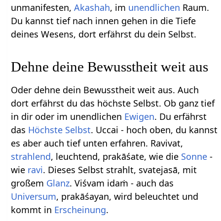
unmanifesten,
Akashah
, im
unendlichen
Raum.
Du kannst tief nach innen gehen in die Tiefe
deines Wesens, dort erfährst du dein Selbst.
Dehne deine Bewusstheit weit aus
Oder dehne dein Bewusstheit weit aus. Auch
dort erfährst du das höchste Selbst. Ob ganz tief
in dir oder im unendlichen
Ewigen
. Du erfährst
das
Höchste Selbst
. Uccai - hoch oben, du kannst
es aber auch tief unten erfahren. Ravivat,
strahlend
, leuchtend, prakāśate, wie die
Sonne
-
wie
ravi
. Dieses Selbst strahlt, svatejasā, mit
großem
Glanz
. Viśvam idaṁ - auch das
Universum
, prakāśayan, wird beleuchtet und
kommt in
Erscheinung
.