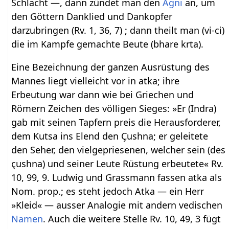
Schlacht —, dann zündet man den
Agni
an, um
den Göttern Danklied und Dankopfer
darzubringen (Rv. 1, 36, 7) ; dann theilt man (vi-ci)
die im Kampfe gemachte Beute (bhare krta).
Eine Bezeichnung der ganzen Ausrüstung des
Mannes liegt vielleicht vor in atka; ihre
Erbeutung war dann wie bei Griechen und
Römern Zeichen des völligen Sieges: »Er (Indra)
gab mit seinen Tapfern preis die Herausforderer,
dem Kutsa ins Elend den Çushna; er geleitete
den Seher, den vielgepriesenen, welcher sein (des
çushna) und seiner Leute Rüstung erbeutete« Rv.
10, 99, 9. Ludwig und Grassmann fassen atka als
Nom. prop.; es steht jedoch Atka — ein Herr
»Kleid« — ausser Analogie mit andern vedischen
Namen
. Auch die weitere Stelle Rv. 10, 49, 3 fügt