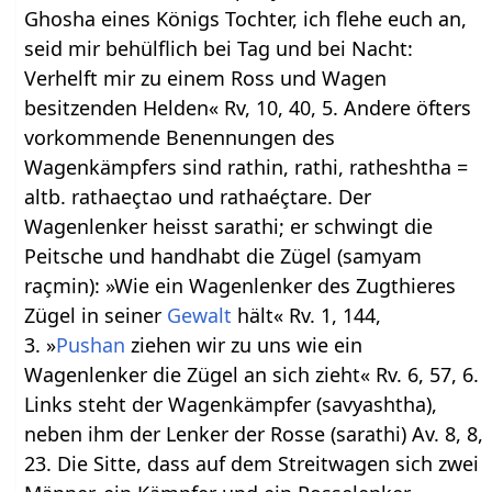
Ghosha eines Königs Tochter, ich flehe euch an,
seid mir behülflich bei Tag und bei Nacht:
Verhelft mir zu einem Ross und Wagen
besitzenden Helden« Rv, 10, 40, 5. Andere öfters
vorkommende Benennungen des
Wagenkämpfers sind rathin, rathi, ratheshtha =
altb. rathaeçtao und rathaéçtare. Der
Wagenlenker heisst sarathi; er schwingt die
Peitsche und handhabt die Zügel (samyam
raçmin): »Wie ein Wagenlenker des Zugthieres
Zügel in seiner
Gewalt
hält« Rv. 1, 144,
3. »
Pushan
ziehen wir zu uns wie ein
Wagenlenker die Zügel an sich zieht« Rv. 6, 57, 6.
Links steht der Wagenkämpfer (savyashtha),
neben ihm der Lenker der Rosse (sarathi) Av. 8, 8,
23. Die Sitte, dass auf dem Streitwagen sich zwei