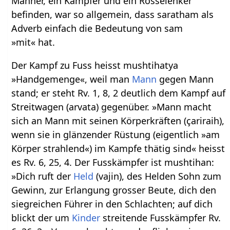
Männer, ein Kämpfer und ein Rosselenker
befinden, war so allgemein, dass saratham als
Adverb einfach die Bedeutung von sam
»mit« hat.
Der Kampf zu Fuss heisst mushtihatya
»Handgemenge«, weil man
Mann
gegen Mann
stand; er steht Rv. 1, 8, 2 deutlich dem Kampf auf
Streitwagen (arvata) gegenüber. »Mann macht
sich an Mann mit seinen Körperkräften (çariraih),
wenn sie in glänzender Rüstung (eigentlich »am
Körper strahlend«) im Kampfe thätig sind« heisst
es Rv. 6, 25, 4. Der Fusskämpfer ist mushtihan:
»Dich ruft der
Held
(vajin), des Helden Sohn zum
Gewinn, zur Erlangung grosser Beute, dich den
siegreichen Führer in den Schlachten; auf dich
blickt der um
Kinder
streitende Fusskämpfer Rv.