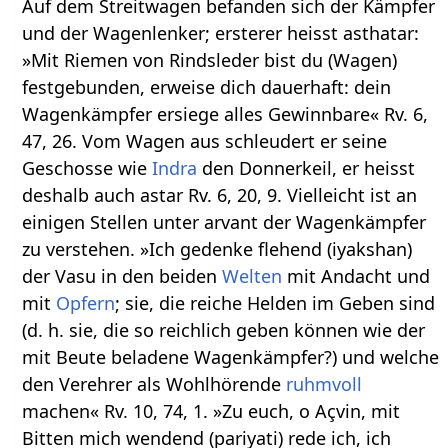
Auf dem Streitwagen befanden sich der Kämpfer
und der Wagenlenker; ersterer heisst asthatar:
»Mit Riemen von Rindsleder bist du (Wagen)
festgebunden, erweise dich dauerhaft: dein
Wagenkämpfer ersiege alles Gewinnbare« Rv. 6,
47, 26. Vom Wagen aus schleudert er seine
Geschosse wie
Indra
den Donnerkeil, er heisst
deshalb auch astar Rv. 6, 20, 9. Vielleicht ist an
einigen Stellen unter arvant der Wagenkämpfer
zu verstehen. »Ich gedenke flehend (iyakshan)
der Vasu in den beiden
Welten
mit Andacht und
mit
Opfern
; sie, die reiche Helden im Geben sind
(d. h. sie, die so reichlich geben können wie der
mit Beute beladene Wagenkämpfer?) und welche
den Verehrer als Wohlhörende
ruhmvoll
machen« Rv. 10, 74, 1. »Zu euch, o Açvin, mit
Bitten mich wendend (pariyati) rede ich, ich