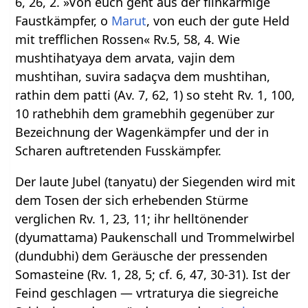
6, 26, 2. »Von euch geht aus der flinkarmige
Faustkämpfer, o
Marut
, von euch der gute Held
mit trefflichen Rossen« Rv.5, 58, 4. Wie
mushtihatyaya dem arvata, vajin dem
mushtihan, suvira sadaçva dem mushtihan,
rathin dem patti (Av. 7, 62, 1) so steht Rv. 1, 100,
10 rathebhih dem gramebhih gegenüber zur
Bezeichnung der Wagenkämpfer und der in
Scharen auftretenden Fusskämpfer.
Der laute Jubel (tanyatu) der Siegenden wird mit
dem Tosen der sich erhebenden Stürme
verglichen Rv. 1, 23, 11; ihr helltönender
(dyumattama) Paukenschall und Trommelwirbel
(dundubhi) dem Geräusche der pressenden
Somasteine (Rv. 1, 28, 5; cf. 6, 47, 30-31). Ist der
Feind geschlagen — vrtraturya die siegreiche