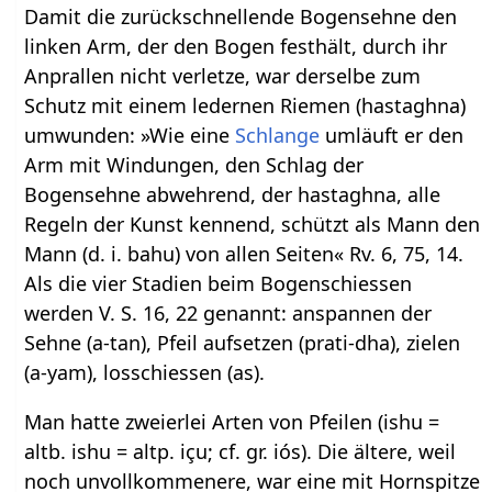
Damit die zurückschnellende Bogensehne den
linken Arm, der den Bogen festhält, durch ihr
Anprallen nicht verletze, war derselbe zum
Schutz mit einem ledernen Riemen (hastaghna)
umwunden: »Wie eine
Schlange
umläuft er den
Arm mit Windungen, den Schlag der
Bogensehne abwehrend, der hastaghna, alle
Regeln der Kunst kennend, schützt als Mann den
Mann (d. i. bahu) von allen Seiten« Rv. 6, 75, 14.
Als die vier Stadien beim Bogenschiessen
werden V. S. 16, 22 genannt: anspannen der
Sehne (a-tan), Pfeil aufsetzen (prati-dha), zielen
(a-yam), losschiessen (as).
Man hatte zweierlei Arten von Pfeilen (ishu =
altb. ishu = altp. içu; cf. gr. iós). Die ältere, weil
noch unvollkommenere, war eine mit Hornspitze