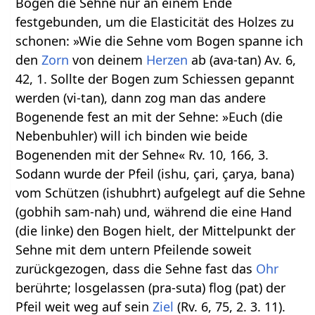
Bogen die Sehne nur an einem Ende
festgebunden, um die Elasticität des Holzes zu
schonen: »Wie die Sehne vom Bogen spanne ich
den
Zorn
von deinem
Herzen
ab (ava-tan) Av. 6,
42, 1. Sollte der Bogen zum Schiessen gepannt
werden (vi-tan), dann zog man das andere
Bogenende fest an mit der Sehne: »Euch (die
Nebenbuhler) will ich binden wie beide
Bogenenden mit der Sehne« Rv. 10, 166, 3.
Sodann wurde der Pfeil (ishu, çari, çarya, bana)
vom Schützen (ishubhrt) aufgelegt auf die Sehne
(gobhih sam-nah) und, während die eine Hand
(die linke) den Bogen hielt, der Mittelpunkt der
Sehne mit dem untern Pfeilende soweit
zurückgezogen, dass die Sehne fast das
Ohr
berührte; losgelassen (pra-suta) flog (pat) der
Pfeil weit weg auf sein
Ziel
(Rv. 6, 75, 2. 3. 11).