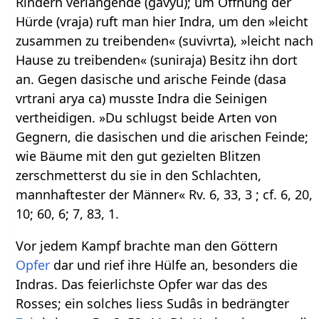
Rindern verlangende (gavyu); um Öffnung der
Hürde (vraja) ruft man hier Indra, um den »leicht
zusammen zu treibenden« (suvivrta), »leicht nach
Hause zu treibenden« (suniraja) Besitz ihn dort
an. Gegen dasische und arische Feinde (dasa
vrtrani arya ca) musste Indra die Seinigen
vertheidigen. »Du schlugst beide Arten von
Gegnern, die dasischen und die arischen Feinde;
wie Bäume mit den gut gezielten Blitzen
zerschmetterst du sie in den Schlachten,
mannhaftester der Männer« Rv. 6, 33, 3 ; cf. 6, 20,
10; 60, 6; 7, 83, 1.
Vor jedem Kampf brachte man den Göttern
Opfer
dar und rief ihre Hülfe an, besonders die
Indras. Das feierlichste Opfer war das des
Rosses; ein solches liess Sudâs in bedrängter