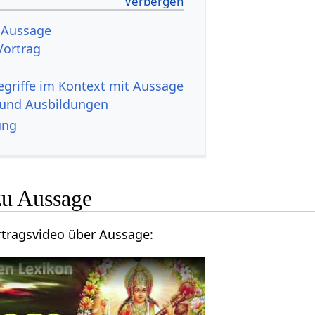
dio Vortrag
 und Ausbildungen
ung
Hier findest du ein Vortragsvideo über Aussage‏‎: