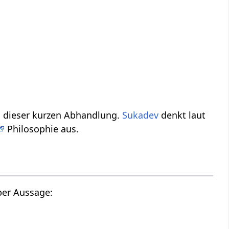
‏‎ - was heißt das? Verstehe etwas mehr über das Thema Aussage‏‎ in dieser kurzen Abhandlung.
Sukadev
denkt laut
Philosophie aus.
Hier findest du die Tonspur des oberen Videos, also einen Audio Vortrag über Aussage‏‎: