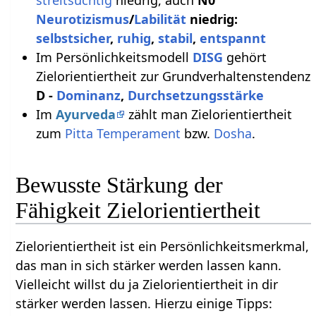
streitsüchtig
niedrig, auch
N0
Neurotizismus
/
Labilität
niedrig:
selbstsicher
,
ruhig
,
stabil
,
entspannt
Im Persönlichkeitsmodell
DISG
gehört
Zielorientiertheit zur Grundverhaltenstendenz
D -
Dominanz
,
Durchsetzungsstärke
Im
Ayurveda
zählt man Zielorientiertheit
zum
Pitta
Temperament
bzw.
Dosha
.
Bewusste Stärkung der
Fähigkeit Zielorientiertheit
Zielorientiertheit ist ein Persönlichkeitsmerkmal,
das man in sich stärker werden lassen kann.
Vielleicht willst du ja Zielorientiertheit in dir
stärker werden lassen. Hierzu einige Tipps: