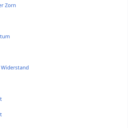
er Zorn
rtum
r Widerstand
t
t