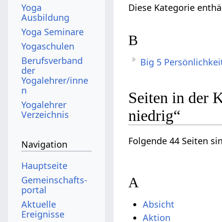
Yoga
Diese Kategorie enthä
Ausbildung
Yoga Seminare
B
Yogaschulen
Berufsverband
Big 5 Persönlichkei
der
Yogalehrer/inne
n
Seiten in der 
Yogalehrer
niedrig“
Verzeichnis
Folgende 44 Seiten si
Navigation
Hauptseite
Gemeinschafts­
A
portal
Absicht
Aktuelle
Ereignisse
Aktion