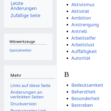
Letzte
Aktivismus
Änderungen
Aktivität
Zufällige Seite
Ambition
Anstrengung
Antrieb
Arbeitseifer
Wikiwerkzeuge
Arbeitslust
Spezialseiten
Auffälligkeit
Autorität
B
Mehr
Bedeutsamkeit
Links auf diese Seite
Beherztheit
Änderungen an
verlinkten Seiten
Besonderheit
Druckversion
Bestreben
Permanenter Link