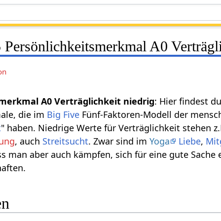
 Persönlichkeitsmerkmal A0 Verträgli
on
smerkmal A0 Verträglichkeit niedrig
: Hier findest d
ale, die im
Big Five
Fünf-Faktoren-Modell der mensc
t
" haben. Niedrige Werte für Verträglichkeit stehen z.
rung
, auch
Streitsucht
. Zwar sind im
Yoga
Liebe
,
Mit
man aber auch kämpfen, sich für eine gute Sache e
aften.
en