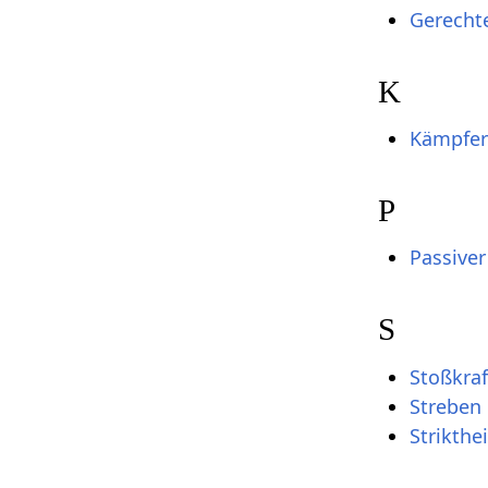
Gerecht
K
Kämpfe
P
Passive
S
Stoßkraf
Streben
Strikthei