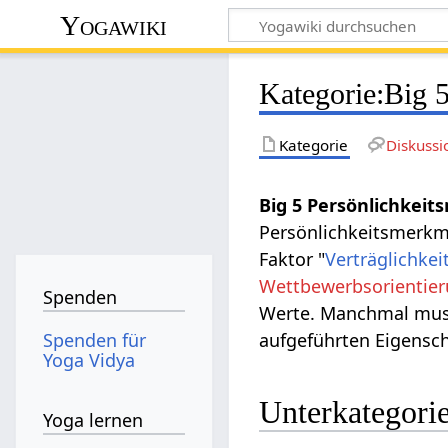
Yogawiki
Kategorie
:
Big 5
Kategorie
Diskussi
Big 5 Persönlichkeit
Persönlichkeitsmerkm
Faktor "
Verträglichkei
Wettbewerbsorientie
Spenden
Werte. Manchmal muss 
Spenden für
aufgeführten Eigensch
Yoga Vidya
Unterkategori
Yoga lernen