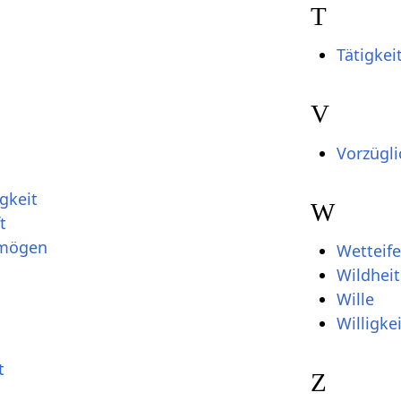
T
Tätigkei
V
Vorzügli
gkeit
W
t
rmögen
Wetteife
Wildheit
Wille
Willigkei
t
Z