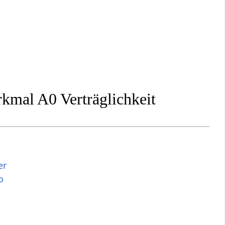
rkmal A0 Verträglichkeit
er
o