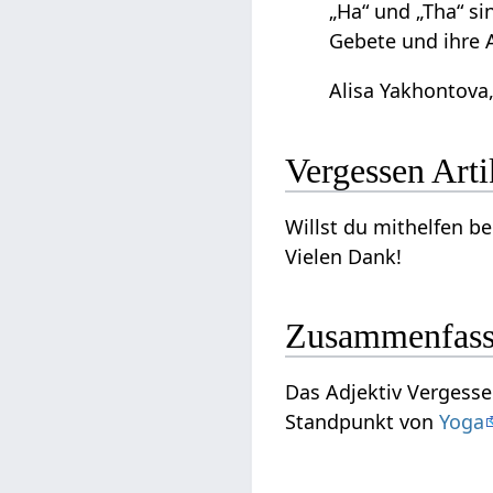
„Ha“ und „Tha“ s
Gebete und ihre 
Alisa Yakhontova,
Vergess
Willst du mithelfen beim Ausbau dieses Art
Vielen Dank!
Zusammenfas
Das Adjektiv Vergessen‏‎ kann gesehen werden im Kontext von Menschsein an sich und kann interpretiert werd
Standpunkt von
Yoga