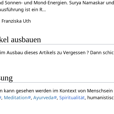
ind Sonnen- und Mond-Energien. Surya Namaskar un
Ausführung ist ein R…
 Franziska Uth
en‏‎ Artikel ausbauen
ikels zu Vergessen‏‎ ? Dann schicke doch eine Email an wiki(at)yoga-vidya.de.
sung
en vom
,
Meditation
,
Ayurveda
,
Spiritualität
, humanistis