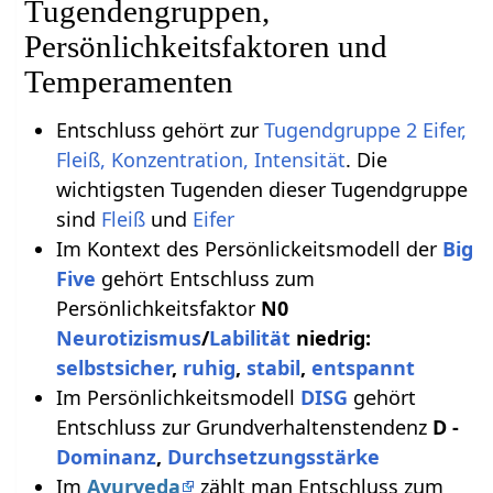
Tugendengruppen,
Persönlichkeitsfaktoren und
Temperamenten
Entschluss gehört zur
Tugendgruppe 2 Eifer,
Fleiß, Konzentration, Intensität
. Die
wichtigsten Tugenden dieser Tugendgruppe
sind
Fleiß
und
Eifer
Im Kontext des Persönlickeitsmodell der
Big
Five
gehört Entschluss zum
Persönlichkeitsfaktor
N0
Neurotizismus
/
Labilität
niedrig:
selbstsicher
,
ruhig
,
stabil
,
entspannt
Im Persönlichkeitsmodell
DISG
gehört
Entschluss zur Grundverhaltenstendenz
D -
Dominanz
,
Durchsetzungsstärke
Im
Ayurveda
zählt man Entschluss zum