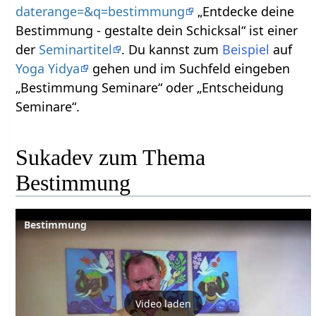
daterange=&q=bestimmung
„Entdecke deine
Bestimmung - gestalte dein Schicksal“ ist einer
der
Seminartitel
. Du kannst zum
Beispiel
auf
Yoga Yidya
gehen und im Suchfeld eingeben
„Bestimmung Seminare“ oder „Entscheidung
Seminare“.
Sukadev zum Thema
Bestimmung
Bestimmung
Video laden