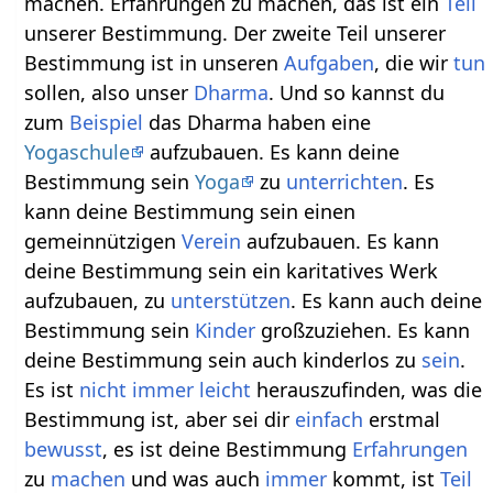
machen. Erfahrungen zu machen, das ist ein
Teil
unserer Bestimmung. Der zweite Teil unserer
Bestimmung ist in unseren
Aufgaben
, die wir
tun
sollen, also unser
Dharma
. Und so kannst du
zum
Beispiel
das Dharma haben eine
Yogaschule
aufzubauen. Es kann deine
Bestimmung sein
Yoga
zu
unterrichten
. Es
kann deine Bestimmung sein einen
gemeinnützigen
Verein
aufzubauen. Es kann
deine Bestimmung sein ein karitatives Werk
aufzubauen, zu
unterstützen
. Es kann auch deine
Bestimmung sein
Kinder
großzuziehen. Es kann
deine Bestimmung sein auch kinderlos zu
sein
.
Es ist
nicht
immer
leicht
herauszufinden, was die
Bestimmung ist, aber sei dir
einfach
erstmal
bewusst
, es ist deine Bestimmung
Erfahrungen
zu
machen
und was auch
immer
kommt, ist
Teil