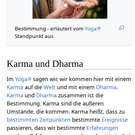
Bestimmung - erläutert vom
Yoga
Standpunkt aus
Karma und Dharma
Im
Yoga
sagen wir, wir kommen hier mit einem
Karma
auf die
Welt
und mit einem
Dharma
.
Karma
und
Dharma
zusammen ist die
Bestimmung. Karma sind die äußeren
Umstände, die kommen. Karma heißt, dass zu
bestimmten
Zeitpunkten
bestimmte
Ereignisse
passieren, dass wir bestimmte
Erfahrungen