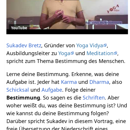
YouTube
Sukadev Bretz
, Gründer von
Yoga Vidya
,
Ausbildungsleiter zu
Yoga
und
Meditation
,
spricht zum Thema Bestimmung des Menschen.
Lerne deine Bestimmung. Erkenne, was deine
Aufgabe ist. Jeder hat
Karma
und
Dharma
, also
Schicksal
und
Aufgabe
. Folge deiner
Bestimmung
. So sagen es die
Schriften
. Aber
woher weißt du, was deine Bestimmung ist? Und
wie kannst du deine Bestimmung folgen?
Darüber spricht Sukadev in diesem Vortrag, eine
freie Übersetzung der Niederschrift eines