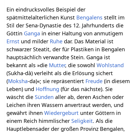
Ein eindrucksvolles Beispiel der
spätmittelalterlichen Kunst
Bengalens
stellt im
Stil der Sena-Dynastie des 12. Jahrhunderts die
Göttin
Ganga
in einer Haltung von anmutigem
Ernst
und milder
Ruhe
dar. Das Material ist
schwarzer Steatit, der für Plastiken in Bengalen
hauptsächlich verwandte Stein. Ganga ist
bekannt als »die
Mutter
, die sowohl
Wohlstand
(Sukha-dà) verleiht als die Erlösung sichert
(
Moksha
-da)«; sie repräsentiert
Freude
(in diesem
Leben) und
Hoffnung
(für das nächste). Sie
wäscht die
Sünden
aller ab, deren Aschen oder
Leichen ihren Wassern anvertraut werden, und
gewährt ihnen
Wiedergeburt
unter Göttern in
einem Reich himmlischer
Seligkeit
. Als die
Hauptlebensader der großen Provinz Bengalen,