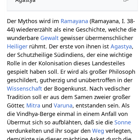
Der Mythos wird im
Ramayana
(Ramayana, I. 38-
44) wiedererzählt als eine Geschichte, welche die
wunderbare
Gewalt
gewisser übermenschlicher
Heiliger
rühmt. Der erste von ihnen ist
Agastya
,
der Schutzheilige Südindiens, der eine wichtige
Rolle in der Kolonisation dieses Landesteiles
gespielt haben soll. Er wird als großer Philosoph
geschildert, gutherzig und unübertroffen in der
Wissenschaft
der Bogenkunst. Nach vedischer
Tradition soll er aus dem Samen zweier großer
Götter,
Mitra
und
Varuna
, entstanden sein. Als
die Vindhya-Berge einmal in einem Anfall von
Übermut sich so aufblähten, daß sie die
Sonne
verdunkelten und ihr sogar den
Weg
verlegten,
demütigte sie dieser mächtige Asket durch die