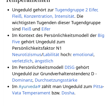
Ungeduld gehört zur
Tugendgruppe 2 Eifer,
Fleiß, Konzentration, Intensität
. Die
wichtigsten Tugenden dieser Tugendgruppe
sind
Fleiß
und
Eifer
Im Kontext des Persönlichkeitsmodell der
Big
Five
gehört Ungeduld zum
Persönlichkeitsfaktor N1
Neurotizismus
/
Labilität
hoch:
emotional
,
verletzlich
,
ängstlich
Im Persönlichkeitsmodell
DISG
gehört
Ungeduld zur Grundverhaltenstendenz D -
Dominanz
,
Durchsetzungsstärke
Im
Ayurveda
zählt man Ungeduld zum
Pitta
-
Vata
Temperament
bzw.
Dosha
.