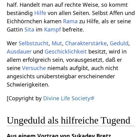
half. Handelt man auf rechte Weise, so kommt
beständig
Hilfe
von allen Seiten. Selbst Affen und
Eichhörnchen kamen
Rama
zu Hilfe, als er seine
Gattin
Sita
im
Kampf
befreite.
Wer
Selbstzucht
,
Mut
,
Charakterstärke
,
Geduld
,
Ausdauer
und
Geschicklichkeit
besitzt, wird in
allem erfolgreich sein, vorausgesetzt, daß er
seine
Versuche
niemals aufgibt, auch nicht
angesichts unübersteigbar erscheinender
Schwierigkeiten.
[Copyright by
Divine Life Society
Ungeduld als hilfreiche Tugend
Aus einem Vortrag von Sukadev Bretz