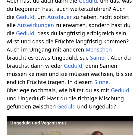
Aber hast du auch dann die
Geduld
, um das, was
du begonnen hast, auch weiterzuführen? Auch
die
Geduld
, um
Ausdauer
zu haben, nicht sofort
alle
Auswirkungen
zu erwarten, sondern hast du
die
Geduld
, dass du langfristig erfolgreich sein
wirst und dass die Früchte langfristig kommen?
Auch im Umgang mit anderen
Menschen
braucht es etwas Ungeduld, säe
Samen
. Aber du
brauchst dann wieder
Geduld
, denn Samen
müssen keimen und sie müssen wachsen, bis sie
endlich Früchte tragen. In diesem
Sinne
,
überlege nochmals, wie hältst du es mit
Geduld
und Ungeduld? Hast du die richtige Mischung
gefunden zwischen
Geduld
und Ungeduld?
Ungeduld und Veganismus