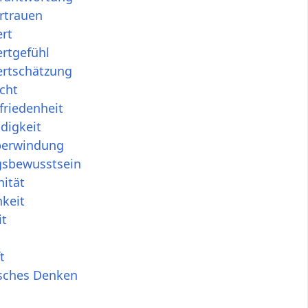
rtrauen
rt
rtgefühl
ertschätzung
cht
friedenheit
digkeit
berwindung
sbewusstsein
ität
hkeit
it
t
isches Denken