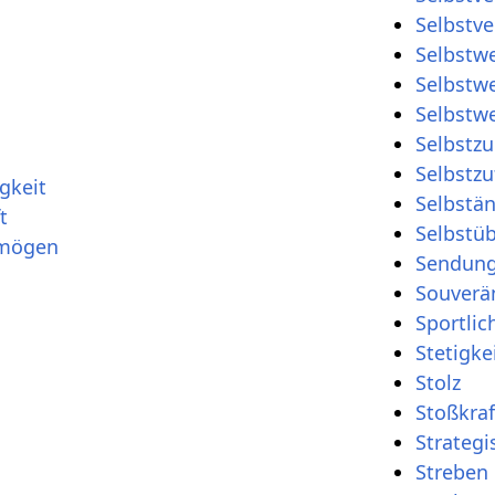
Selbstve
Selbstwe
Selbstwe
Selbstw
Selbstzu
Selbstzu
gkeit
Selbstän
t
Selbstü
rmögen
Sendung
Souverän
Sportlic
Stetigke
Stolz
Stoßkraf
Strateg
Streben