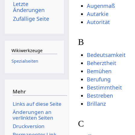
Letzte
Augenmaß
Änderungen
Autarkie
Zufällige Seite
Autorität
B
Wikiwerkzeuge
Bedeutsamkeit
Spezialseiten
Beherztheit
Bemühen
Berufung
Bestimmtheit
Mehr
Bestreben
Brillanz
Links auf diese Seite
Änderungen an
verlinkten Seiten
C
Druckversion
Permanenter Link