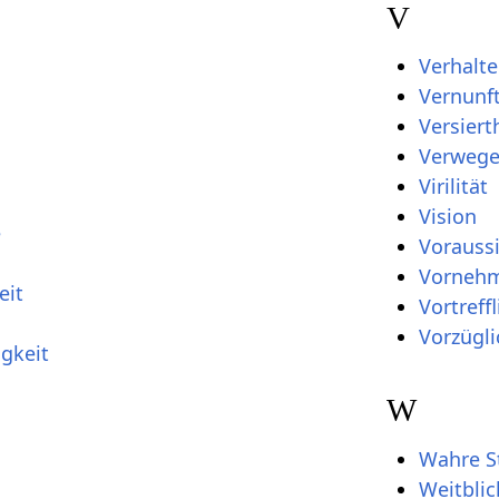
V
Verhalt
Vernunf
Versiert
Verwege
Virilität
Vision
e
Vorauss
Vornehm
eit
Vortreffl
Vorzügli
gkeit
W
Wahre S
Weitblic