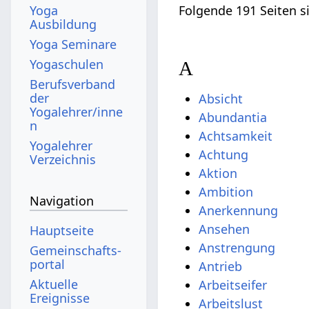
Yoga
Folgende 191 Seiten s
Ausbildung
Yoga Seminare
Yogaschulen
A
Berufsverband
der
Absicht
Yogalehrer/inne
Abundantia
n
Achtsamkeit
Yogalehrer
Achtung
Verzeichnis
Aktion
Ambition
Navigation
Anerkennung
Ansehen
Hauptseite
Anstrengung
Gemeinschafts­
portal
Antrieb
Aktuelle
Arbeitseifer
Ereignisse
Arbeitslust