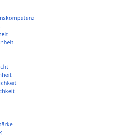
enskompetenz
t
heit
nheit
icht
heit
ichkeit
chkeit
tärke
k