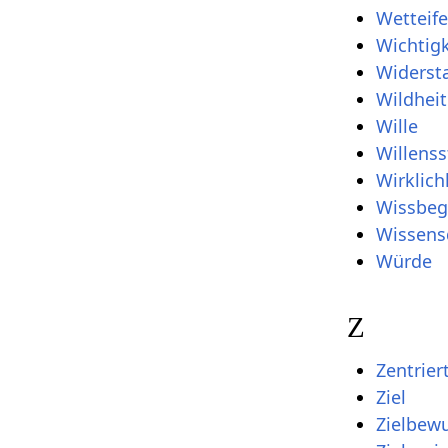
Wetteife
Wichtigk
Widerst
Wildheit
Wille
Willenss
Wirklich
Wissbeg
Wissens
Würde
Z
s
Zentrier
Ziel
Zielbew