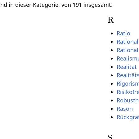
ind in dieser Kategorie, von 191 insgesamt.
R
Ratio
Rationa
Rational
Realism
Realität
Realität
Rigoris
Risikofr
Robusth
Räson
Rückgra
S