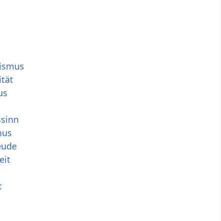
lismus
ität
us
ssinn
mus
eude
eit
t