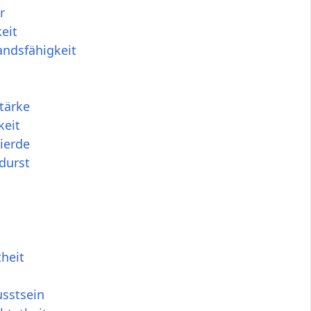
r
eit
andsfähigkeit
tärke
keit
ierde
durst
theit
usstsein