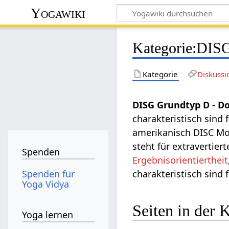
Yogawiki
Kategorie
:
DISG
Kategorie
Diskussi
DISG Grundtyp D - D
charakteristisch sind 
amerikanisch DISC Mod
steht für extravertier
Spenden
Ergebnisorientiertheit
Spenden für
charakteristisch sind
Yoga Vidya
Seiten in der
Yoga lernen