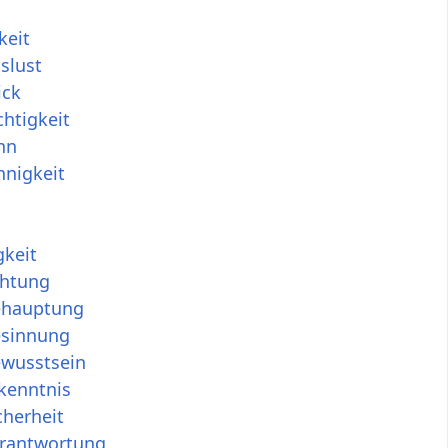
keit
slust
ick
chtigkeit
nn
nnigkeit
gkeit
chtung
ehauptung
esinnung
ewusstsein
kenntnis
cherheit
erantwortung