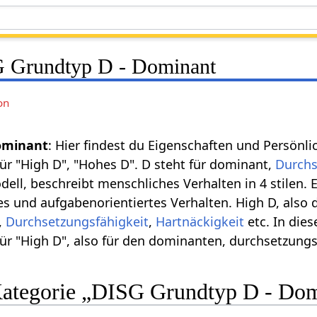
 Grundtyp D - Dominant
on
ominant
: Hier findest du Eigenschaften und Persön
für "High D", "Hohes D". D steht für dominant,
Durchs
ell, beschreibt menschliches Verhalten in 4 stilen. 
tes und aufgabenorientiertes Verhalten. High D, also 
,
Durchsetzungsfähigkeit
,
Hartnäckigkeit
etc. In dies
 für "High D", also für den dominanten, durchsetzung
 Kategorie „DISG Grundtyp D - Do