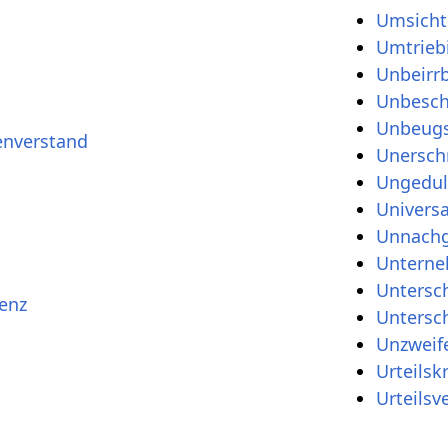
Umsicht
Umtrieb
Unbeirrb
Unbesch
Unbeug
nverstand
Unersch
Ungedu
Univers
Unnachg
Unterne
Untersc
enz
Untersc
Unzweife
Urteilskr
Urteils