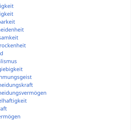
igkeit
igkeit
arkeit
eidenheit
samkeit
rockenheit
ld
alismus
iebigkeit
hmungsgeist
heidungskraft
heidungsvermögen
lhaftigkeit
aft
vermögen