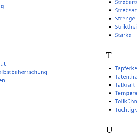
Streber
ng
Strebsa
Strenge
Strikthei
Stärke
T
Mut
Tapferke
elbstbeherrschung
Tatendr
en
Tatkraft
Temper
Tollkühn
Tüchtigk
U