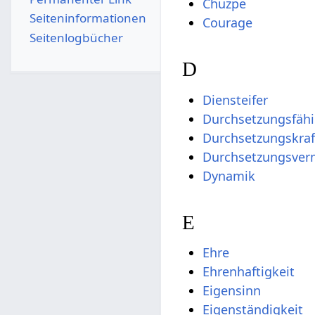
Chuzpe
Seiten­­informationen
Courage
Seitenlogbücher
D
Diensteifer
Durchsetzungsfähi
Durchsetzungskraf
Durchsetzungsve
Dynamik
E
Ehre
Ehrenhaftigkeit
Eigensinn
Eigenständigkeit