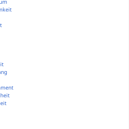
tum
mkeit
t
it
ang
ament
heit
eit