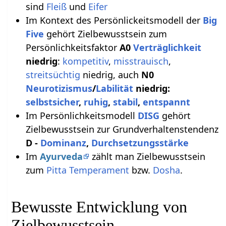
sind
Fleiß
und
Eifer
Im Kontext des Persönlickeitsmodell der
Big
Five
gehört Zielbewusstsein zum
Persönlichkeitsfaktor
A0
Verträglichkeit
niedrig
:
kompetitiv
,
misstrauisch
,
streitsüchtig
niedrig, auch
N0
Neurotizismus
/
Labilität
niedrig:
selbstsicher
,
ruhig
,
stabil
,
entspannt
Im Persönlichkeitsmodell
DISG
gehört
Zielbewusstsein zur Grundverhaltenstendenz
D -
Dominanz
,
Durchsetzungsstärke
Im
Ayurveda
zählt man Zielbewusstsein
zum
Pitta
Temperament
bzw.
Dosha
.
Bewusste Entwicklung von
Zielbewusstsein