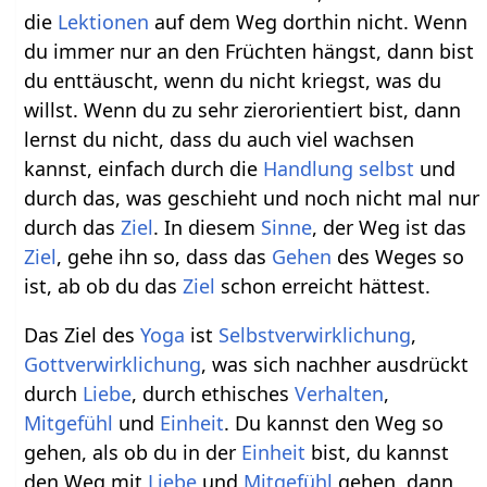
die
Lektionen
auf dem Weg dorthin nicht. Wenn
du immer nur an den Früchten hängst, dann bist
du enttäuscht, wenn du nicht kriegst, was du
willst. Wenn du zu sehr zierorientiert bist, dann
lernst du nicht, dass du auch viel wachsen
kannst, einfach durch die
Handlung
selbst
und
durch das, was geschieht und noch nicht mal nur
durch das
Ziel
. In diesem
Sinne
, der Weg ist das
Ziel
, gehe ihn so, dass das
Gehen
des Weges so
ist, ab ob du das
Ziel
schon erreicht hättest.
Das Ziel des
Yoga
ist
Selbstverwirklichung
,
Gottverwirklichung
, was sich nachher ausdrückt
durch
Liebe
, durch ethisches
Verhalten
,
Mitgefühl
und
Einheit
. Du kannst den Weg so
gehen, als ob du in der
Einheit
bist, du kannst
den Weg mit
Liebe
und
Mitgefühl
gehen, dann