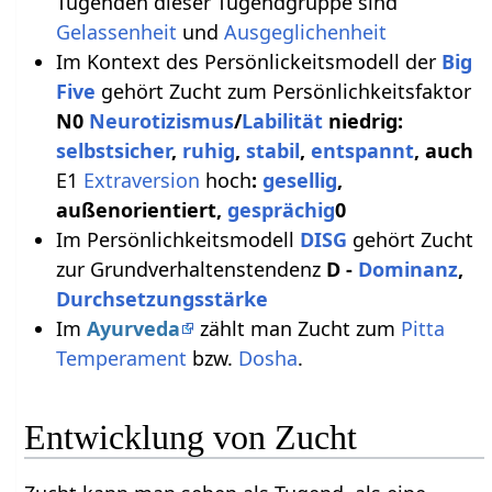
Tugenden dieser Tugendgruppe sind
Gelassenheit
und
Ausgeglichenheit
Im Kontext des Persönlickeitsmodell der
Big
Five
gehört Zucht zum Persönlichkeitsfaktor
N0
Neurotizismus
/
Labilität
niedrig:
selbstsicher
,
ruhig
,
stabil
,
entspannt
, auch
E1
Extraversion
hoch
:
gesellig
,
außenorientiert,
gesprächig
0
Im Persönlichkeitsmodell
DISG
gehört Zucht
zur Grundverhaltenstendenz
D -
Dominanz
,
Durchsetzungsstärke
Im
Ayurveda
zählt man Zucht zum
Pitta
Temperament
bzw.
Dosha
.
Entwicklung von Zucht