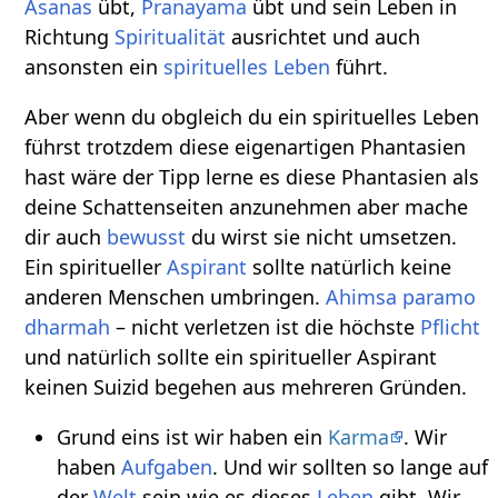
Asanas
übt,
Pranayama
übt und sein Leben in
Richtung
Spiritualität
ausrichtet und auch
ansonsten ein
spirituelles Leben
führt.
Aber wenn du obgleich du ein spirituelles Leben
führst trotzdem diese eigenartigen Phantasien
hast wäre der Tipp lerne es diese Phantasien als
deine Schattenseiten anzunehmen aber mache
dir auch
bewusst
du wirst sie nicht umsetzen.
Ein spiritueller
Aspirant
sollte natürlich keine
anderen Menschen umbringen.
Ahimsa paramo
dharmah
– nicht verletzen ist die höchste
Pflicht
und natürlich sollte ein spiritueller Aspirant
keinen Suizid begehen aus mehreren Gründen.
Grund eins ist wir haben ein
Karma
. Wir
haben
Aufgaben
. Und wir sollten so lange auf
der
Welt
sein wie es dieses
Leben
gibt. Wir