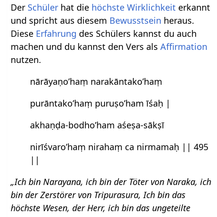
Der
Schüler
hat die
höchste Wirklichkeit
erkannt
und spricht aus diesem
Bewusstsein
heraus.
Diese
Erfahrung
des Schülers kannst du auch
machen und du kannst den Vers als
Affirmation
nutzen.
nārāyaṇo’haṃ narakāntako’haṃ
purāntako’haṃ puruṣo’ham īśaḥ |
akhaṇḍa-bodho’ham aśeṣa-sākṣī
nirīśvaro’haṃ nirahaṃ ca nirmamaḥ || 495
||
„Ich bin Narayana, ich bin der Töter von Naraka, ich
bin der Zerstörer von Tripurasura, Ich bin das
höchste Wesen, der Herr, ich bin das ungeteilte