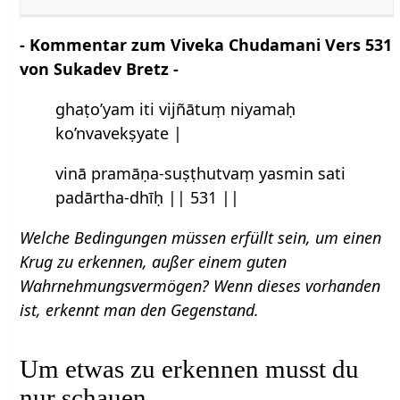
- Kommentar zum Viveka Chudamani Vers 531
von Sukadev Bretz -
ghaṭo’yam iti vijñātuṃ niyamaḥ
ko’nvavekṣyate |
vinā pramāṇa-suṣṭhutvaṃ yasmin sati
padārtha-dhīḥ || 531 ||
Welche Bedingungen müssen erfüllt sein, um einen
Krug zu erkennen, außer einem guten
Wahrnehmungsvermögen? Wenn dieses vorhanden
ist, erkennt man den Gegenstand.
Um etwas zu erkennen musst du
nur schauen