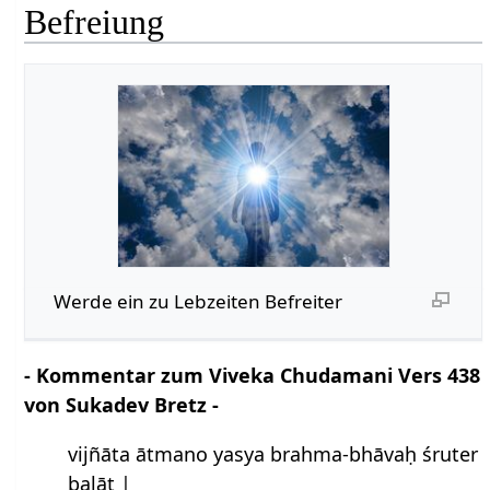
Befreiung
Werde ein zu Lebzeiten Befreiter
- Kommentar zum Viveka Chudamani Vers 438
von Sukadev Bretz -
vijñāta ātmano yasya brahma-bhāvaḥ śruter
balāt |