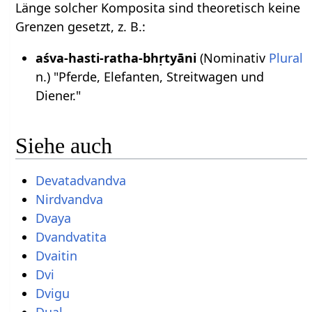
Länge solcher Komposita sind theoretisch keine
Grenzen gesetzt, z. B.:
aśva-hasti-ratha-bhṛtyāni
(Nominativ
Plural
n.) "Pferde, Elefanten, Streitwagen und
Diener."
Siehe auch
Devatadvandva
Nirdvandva
Dvaya
Dvandvatita
Dvaitin
Dvi
Dvigu
Dual