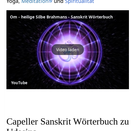
Yoga,
Meditation
und
Spiritualität
Om - heilige Silbe Brahmans - Sanskrit Wörterbuch
Video laden
YouTube
Capeller Sanskrit Wörterbuch zu