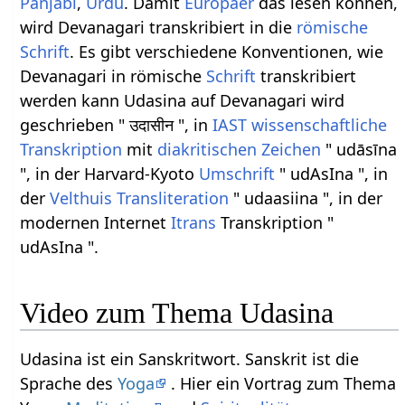
Panjabi
,
Urdu
. Damit
Europäer
das lesen können,
wird Devanagari transkribiert in die
römische
Schrift
. Es gibt verschiedene Konventionen, wie
Devanagari in römische
Schrift
transkribiert
werden kann Udasina auf Devanagari wird
geschrieben " उदासीन ", in
IAST
wissenschaftliche
Transkription
mit
diakritischen Zeichen
" udāsīna
", in der Harvard-Kyoto
Umschrift
" udAsIna ", in
der
Velthuis
Transliteration
" udaasiina ", in der
modernen Internet
Itrans
Transkription "
udAsIna ".
Video zum Thema Udasina
Udasina ist ein Sanskritwort. Sanskrit ist die
Sprache des
Yoga
. Hier ein Vortrag zum Thema