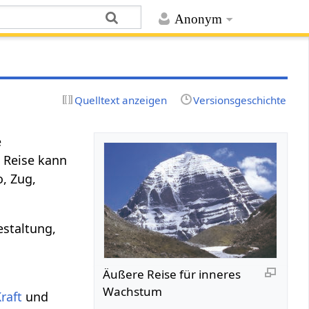
Anonym
Quelltext anzeigen
Versionsgeschichte
e
e Reise kann
o, Zug,
estaltung,
Äußere Reise für inneres
Wachstum
raft
und