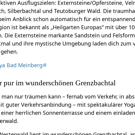
tiven Ausflugszielen: Externsteine/Opfersteine, Vel
ch, Silberbachtal und Teutoburger Wald. Die traumha
beim Anblick schon automatisch für ein entspannen
gion ist bekannt als „Heilgarten Europas“ mit über 1
n. Die Externsteine markante Sandstein und Felsform
kmal und ihre mystische Umgebung laden dich zum 
u gehen.
dya Bad Meinberg
r pur im wunderschönen Grenzbachtal
 man nur träumen kann – fernab vom Verkehr, in abs
it guter Verkehrsanbindung – mit spektakulärer Yog
 einer herrlichen Sonnenterrasse und einem einlade
erwald.
Westerwald liegt im wunderschönen Grenzbachtal, 