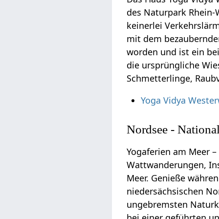
des Naturpark Rhein
keinerlei Verkehrslär
mit dem bezaubernden 
worden und ist ein be
die ursprüngliche Wie
Schmetterlinge, Raubv
Yoga Vidya Wester
Nordsee - Nationa
Yogaferien am Meer – 
Wattwanderungen, Ins
Meer. Genieße während
niedersächsischen Nor
ungebremsten Naturkrä
bei einer geführten 