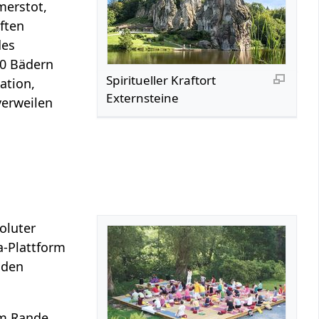
merstot,
ften
des
00 Bädern
Spiritueller Kraftort
ation,
Externsteine
verweilen
oluter
a-Plattform
nden
am Rande