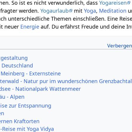
en. So ist es nicht verwunderlich, dass
Yogareisen
fragter werden.
Yogaurlaub
mit
Yoga
,
Meditation
u
h unterschiedliche Themen einschließen. Eine Reise
it neuer
Energie
auf. Du erfährst Freude und deine In
itgestaltung
 Deutschland
 Meinberg - Externsteine
terwald - Natur pur im wunderschönen Grenzbachta
dsee - Nationalpark Wattenmeer
äu - Alpen
eise zur Entspannung
en
ernen Kraftorten
-Reise mit Yoga Vidya