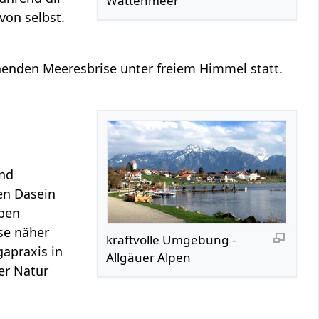
Wattenmeer
von selbst.
enden Meeresbrise unter freiem Himmel statt.
und
en Dasein
lpen
ise näher
kraftvolle Umgebung -
apraxis in
Allgäuer Alpen
er Natur