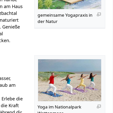
an am Haus
zbachtal
gemeinsame Yogapraxis in
naturiert
der Natur
. Genieße
al
cken.
sser,
laub am
 Erlebe die
die Kraft
Yoga im Nationalpark
ährend dir