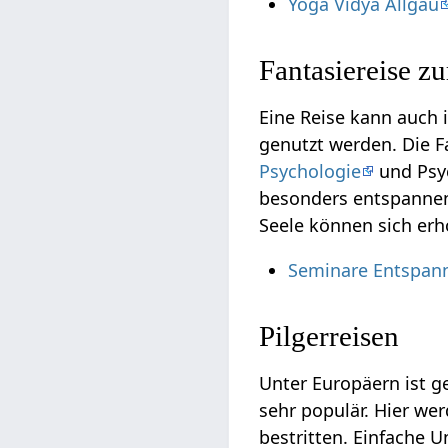
Yoga Vidya Allgäu
Fantasiereise z
Eine Reise kann auch
genutzt werden. Die F
Psychologie
und Psyc
besonders entspannend
Seele können sich erh
Seminare Entspan
Pilgerreisen
Unter Europäern ist 
sehr populär. Hier we
bestritten. Einfache 