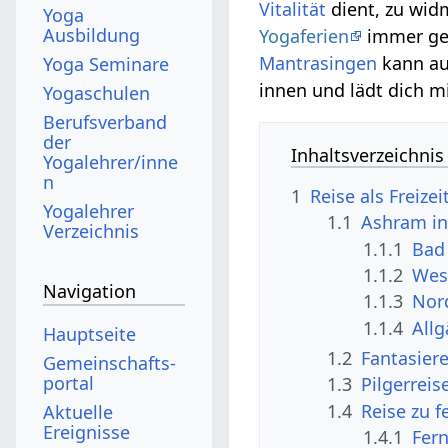
Vitalität
dient, zu widm
Yoga
Ausbildung
Yogaferien
immer ge
Mantrasingen
kann auc
Yoga Seminare
innen und lädt dich m
Yogaschulen
Berufsverband
der
Inhaltsverzeichnis
Yogalehrer/inne
n
1
Reise als Freize
Yogalehrer
1.1
Ashram in
Verzeichnis
1.1.1
Bad
1.1.2
Wes
Navigation
1.1.3
Nor
1.1.4
Allg
Hauptseite
1.2
Fantasier
Gemeinschafts­
portal
1.3
Pilgerreis
1.4
Reise zu f
Aktuelle
Ereignisse
1.4.1
Fern