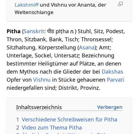
Lakshmi
und Vishnu vor Ananta, der
Weltenschlange
Pitha
(
Sanskrit
: पीठ pīṭha
n.
) Stuhl, Sitz, Podest,
Thron, Sitzbank, Bank, Tisch; Thronsessel;
Sitzhaltung, Körperstellung (
Asana
); Amt;
Unterlage, Sockel, Untersatz; Bezeichnung
bestimmter Heiligtümer auf Plätze, an denen
dem Mythos nach die Glieder der bei
Dakshas
Opfer von
Vishnu
in Stücke gehauenen
Parvati
niedergefallen sind; Distrikt, Provinz.
Inhaltsverzeichnis
1
Verschiedene Schreibweisen für Pitha
2
Video zum Thema Pitha