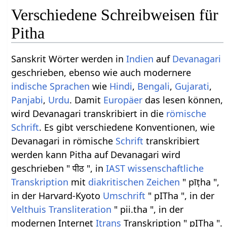
Verschiedene Schreibweisen für
Pitha
Sanskrit Wörter werden in
Indien
auf
Devanagari
geschrieben, ebenso wie auch modernere
indische Sprachen
wie
Hindi
,
Bengali
,
Gujarati
,
Panjabi
,
Urdu
. Damit
Europäer
das lesen können,
wird Devanagari transkribiert in die
römische
Schrift
. Es gibt verschiedene Konventionen, wie
Devanagari in römische
Schrift
transkribiert
werden kann Pitha auf Devanagari wird
geschrieben " पीठ ", in
IAST
wissenschaftliche
Transkription
mit
diakritischen Zeichen
" pīṭha ",
in der Harvard-Kyoto
Umschrift
" pITha ", in der
Velthuis
Transliteration
" pii.tha ", in der
modernen Internet
Itrans
Transkription " pITha ".