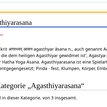
thiyarasana
on
krit अगस्थ्यर् आसन agasthyar āsana n., auch genannt
 die dem heiligen Agasthiyar gewidmet ist', Agastya-S
r Hatha Yoga Asana. Agasthiyarasana ist eine Spiel
 entgegengesetzt; Pinda - fest, Klumpen, Körper, Embr
Kategorie „Agasthiyarasana“
 in dieser Kategorie, von 3 insgesamt.