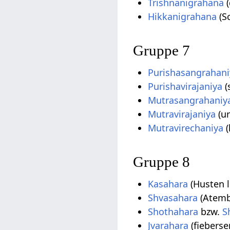
Trishnanigrahana
(
Hikkanigrahana
(S
Gruppe 7
Purishasangrahani
Purishavirajaniya
(
Mutrasangrahaniy
Mutravirajaniya
(ur
Mutravirechaniya
(
Gruppe 8
Kasahara
(Husten l
Shvasahara
(Atemb
Shothahara
bzw.
S
Jvarahara
(fiebers