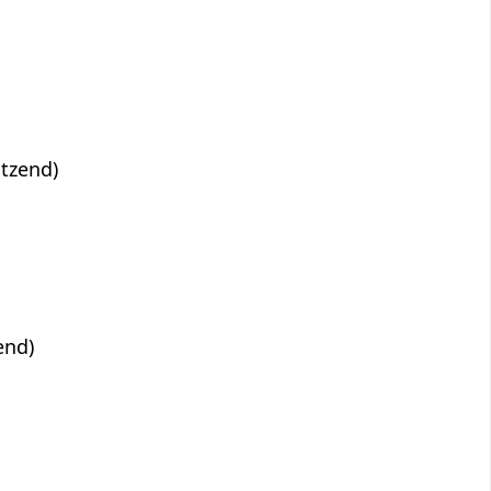
tzend)
end)