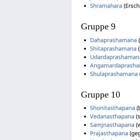
Shramahara
(Ersch
Gruppe 9
Dahaprashamana
Shitaprashamana
(
Udardaprashaman
Angamardaprash
Shulaprashamana
Gruppe 10
Shonitasthapana
(
Vedanasthapana
(s
Samjnasthapana
(
Prajasthapana
(geg