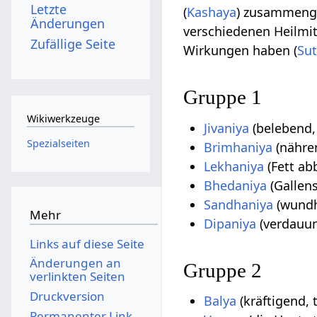
Letzte
(
Kashaya
) zusammengef
Änderungen
verschiedenen Heilmit
Zufällige Seite
Wirkungen haben (
Sut
Gruppe 1
Wikiwerkzeuge
Jivaniya
(belebend,
Spezialseiten
Brimhaniya
(nähre
Lekhaniya
(Fett ab
Bhedaniya
(Gallen
Sandhaniya
(wundh
Mehr
Dipaniya
(verdauun
Links auf diese Seite
Änderungen an
Gruppe 2
verlinkten Seiten
Druckversion
Balya
(kräftigend, 
Permanenter Link