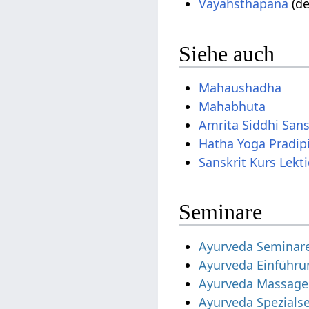
Vayahsthapana
(de
Siehe auch
Mahaushadha
Mahabhuta
Amrita Siddhi San
Hatha Yoga Pradip
Sanskrit Kurs Lekt
Seminare
Ayurveda Seminar
Ayurveda Einführu
Ayurveda Massage
Ayurveda Spezials