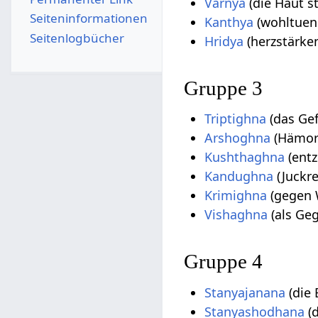
Varnya
(die Haut s
Seiten­­informationen
Kanthya
(wohltuen
Seitenlogbücher
Hridya
(herzstärke
Gruppe 3
Triptighna
(das Gef
Arshoghna
(Hämorr
Kushthaghna
(entz
Kandughna
(Juckre
Krimighna
(gegen 
Vishaghna
(als Geg
Gruppe 4
Stanyajanana
(die 
Stanyashodhana
(d