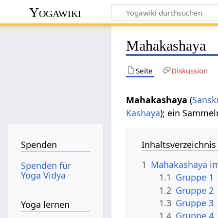
Yogawiki
Mahakashaya
Seite
Diskussion
Mahakashaya
(
Sanskr
Kashaya
); ein Samme
Inhaltsverzeichnis
Spenden
1
Mahakashaya i
Spenden für
Yoga Vidya
1.1
Gruppe 1
1.2
Gruppe 2
1.3
Gruppe 3
Yoga lernen
1.4
Gruppe 4