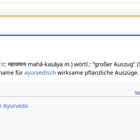
it
: महाकषाय mahā-kaṣāya
m.
) wörtl.: "großer Auszug" (
lname für
ayurvedisch
wirksame pflanzliche Auszüge.
m Ayurveda