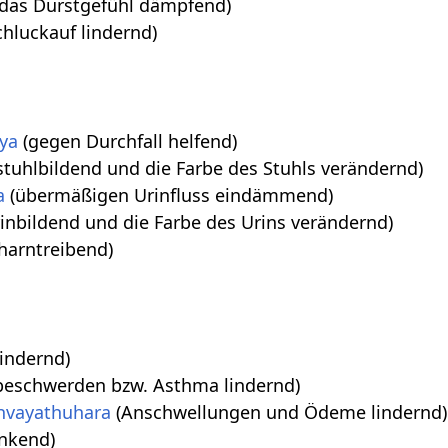
das Durstgefühl dämpfend)
chluckauf lindernd)
ya
(gegen Durchfall helfend)
stuhlbildend und die Farbe des Stuhls verändernd)
a
(übermäßigen Urinfluss eindämmend)
inbildend und die Farbe des Urins verändernd)
harntreibend)
indernd)
eschwerden bzw. Asthma lindernd)
hvayathuhara
(Anschwellungen und Ödeme lindernd)
enkend)