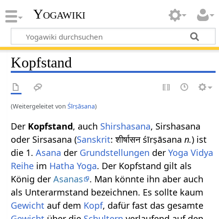
Yogawiki
Kopfstand
(Weitergeleitet von
Śīrṣāsana
)
Der
Kopfstand
, auch
Shirshasana
, Sirshasana
oder Sirsasana (
Sanskrit
: शीर्षासन śīrṣāsana
n.
) ist
die 1.
Asana
der
Grundstellungen
der
Yoga Vidya
Reihe
im
Hatha Yoga
. Der Kopfstand gilt als
König der
Asanas
. Man könnte ihn aber auch
als Unterarmstand bezeichnen. Es sollte kaum
Gewicht
auf dem
Kopf
, dafür fast das gesamte
Gewicht
über die
Schultern
verlaufend auf den