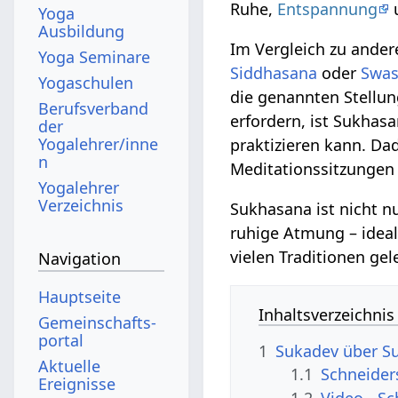
Ruhe,
Entspannung
Yoga
Ausbildung
Im Vergleich zu ande
Yoga Seminare
Siddhasana
oder
Swas
Yogaschulen
die genannten Stellu
Berufsverband
erfordern, ist Sukhas
der
Yogalehrer/inne
praktizieren kann. Da
n
Meditationssitzunge
Yogalehrer
Verzeichnis
Sukhasana ist nicht n
ruhige Atmung – idea
vielen Traditionen ge
Navigation
Hauptseite
Inhaltsverzeichnis
Gemeinschafts­
portal
1
Sukadev über S
Aktuelle
1.1
Schneider
Ereignisse
1.2
Video - S