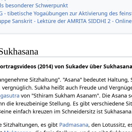
ls besonderer Schwerpunkt
 - tibetische Yogaübungen zur Aktivierung des feins
uppe Sanskrit - Lektüre der AMRITA SIDDHI 2 - Online
Sukhasana
Vortragsvideos (2014) von Sukadev über Sukhasan
angenehme Sitzhaltung". "Asana" bedeutet Haltung, St
 vergnüglich. Sukha heißt auch Freude und Vergnüge
ogasutra
von "Sthiram Sukham Asanam". Die Asana so
n die kreuzbeinige Stellung. Es gibt verschiedene Si
Beine einfach kreuzen im Schneidersitz ist Sukhasana
e Sitzhaltungen, es gibt
Padmasana
, den Lotussitz, e