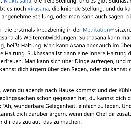
bt
Muktasana
, die freie Stellung, und es gibt Sukhasa
ibt es noch
Virasana
, die kniende Stellung, und du ka
e angenehme Stellung, oder man kann auch sagen, die
 die erstmals kreuzbeinig in der
Meditation
sitzen
sana als Weiterentwicklungen. Sukhasana kann man a
ng, heißt Haltung. Man kann Asana aber auch im über
re Haltung. Sukhasana ist dann eine innere Haltung d
 erfreuen. Man kann sich über Dinge aufregen, und 
annst dich ärgern über den Regen, oder du kannst d
, wenn du abends nach Hause kommst und der Kühlschr
eblingssachen schon gegessen hat, du kannst dich d
: "Ah, wunderbare Gelegenheit, einfach zu leben. Un
annst dich darüber ärgern, wenn dein Chef dir zusät
r dir das zutraut, das zu machen.