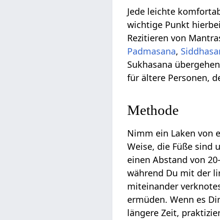
Jede leichte komforta
wichtige Punkt hierbe
Rezitieren von Mantras
Padmasana
,
Siddhasa
Sukhasana übergehen, 
für ältere Personen, d
Methode
Nimm ein Laken von etw
Weise, die Füße sind 
einen Abstand von 20-
während Du mit der l
miteinander verknotes
ermüden. Wenn es Dir 
längere Zeit, praktizi