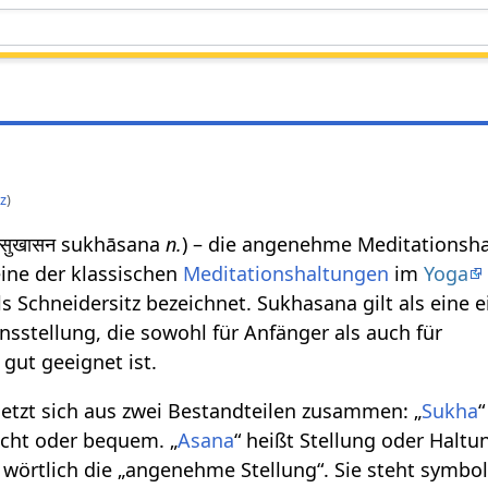
tz
)
 सुखासन sukhāsana
n.
) – die angenehme Meditationsh
eine der klassischen
Meditationshaltungen
im
Yoga
s Schneidersitz bezeichnet. Sukhasana gilt als eine 
stellung, die sowohl für Anfänger als auch für
 gut geeignet ist.
etzt sich aus zwei Bestandteilen zusammen: „
Sukha
icht oder bequem. „
Asana
“ heißt Stellung oder Haltu
wörtlich die „angenehme Stellung“. Sie steht symbol