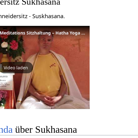
ersitz Sukhasana
hneidersitz - Suskhasana.
Sukhasana - Angenehme Meditations Sitzhaltung – Hatha Yoga Wörterbuch
Video laden
nda
über Sukhasana