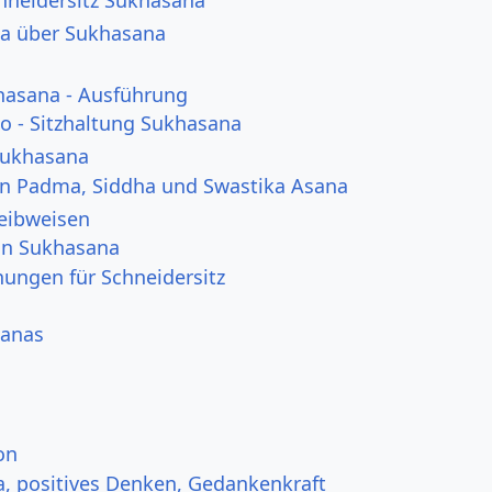
a über Sukhasana
hasana - Ausführung
eo - Sitzhaltung Sukhasana
Sukhasana
n Padma, Siddha und Swastika Asana
reibweisen
von Sukhasana
ungen für Schneidersitz
sanas
on
a, positives Denken, Gedankenkraft