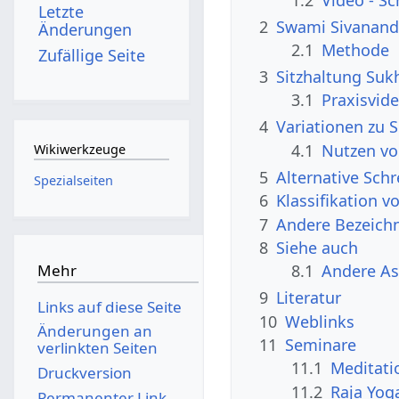
Letzte
2
Swami Sivanand
Änderungen
2.1
Methode
Zufällige Seite
3
Sitzhaltung Suk
3.1
Praxisvid
4
Variationen zu 
4.1
Nutzen vo
Wikiwerkzeuge
5
Alternative Sch
Spezialseiten
6
Klassifikation 
7
Andere Bezeichn
8
Siehe auch
Mehr
8.1
Andere A
9
Literatur
Links auf diese Seite
10
Weblinks
Änderungen an
11
Seminare
verlinkten Seiten
11.1
Meditati
Druckversion
11.2
Raja Yog
Permanenter Link