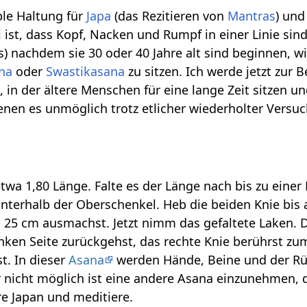
ble Haltung für
Japa
(das Rezitieren von
Mantras
) un
i ist, dass Kopf, Nacken und Rumpf in einer Linie si
) nachdem sie 30 oder 40 Jahre alt sind beginnen, wi
na
oder
Swastikasana
zu sitzen. Ich werde jetzt zur
in der ältere Menschen für eine lange Zeit sitzen u
enen es unmöglich trotz etlicher wiederholter Versuc
a 1,80 Länge. Falte es der Länge nach bis zu einer Br
unterhalb der Oberschenkel. Heb die beiden Knie bis
 25 cm ausmachst. Jetzt nimm das gefaltete Laken. D
inken Seite zurückgehst, das rechte Knie berührst
t. In dieser
Asana
werden Hände, Beine und der Rüc
nicht möglich ist eine andere Asana einzunehmen, da
ere Japan und meditiere.