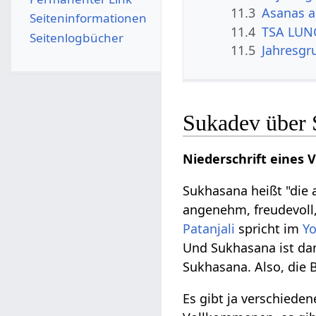
11.3
Asanas a
Seiten­­informationen
11.4
TSA LUNG
Seitenlogbücher
11.5
Jahresgr
Sukadev über 
Niederschrift eines 
Sukhasana heißt "die 
angenehm, freudevoll,
Patanjali
spricht im
Y
Und Sukhasana ist dan
Sukhasana. Also, die 
Es gibt ja verschieden