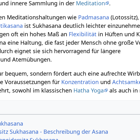
und innere Sammlung in der
Meditation
.
ren Meditationshaltungen wie
Padmasana
(Lotossitz),
tikasana
ist Sukhasana deutlich leichter einzunehm
ngen oft ein hohes Maß an
Flexibilität
in Hüften und K
ana eine Haltung, die fast jeder Mensch ohne große 
durch eignet sie sich hervorragend für längere
n und Atemübungen.
ur bequem, sondern fördert auch eine aufrechte Wirb
le Voraussetzungen für
Konzentration
und
Achtsamke
lehrt, sowohl im klassischen
Hatha Yoga
als auch in
ukhasana
sitz Sukhasana - Beschreibung der Asana
chneidersitz Sukhasana