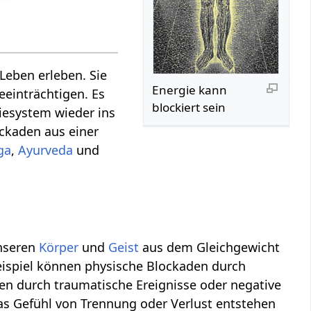
Leben erleben. Sie
Energie kann
eeinträchtigen. Es
blockiert sein
giesystem wieder ins
ockaden aus einer
ga
,
Ayurveda
und
unseren
Körper
und
Geist
aus dem Gleichgewicht
eispiel können physische Blockaden durch
n durch traumatische Ereignisse oder negative
s Gefühl von Trennung oder Verlust entstehen