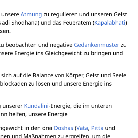
, unsere
Atmung
zu regulieren und unseren Geist
Nadi Shodhana) und das Feueratem (
Kapalabhati
)
sen.
zu beobachten und negative
Gedankenmuster
zu
nsere Energie ins Gleichgewicht zu bringen und
s sich auf die Balance von Körper, Geist und Seele
eblockaden zu lösen und unsere Energie ins
g unserer
Kundalini
-Energie, die im unteren
ann helfen, unsere Energie
hgewicht in den drei
Doshas
(
Vata
,
Pitta
und
kennen und Maßnahmen zu ergreifen, um die