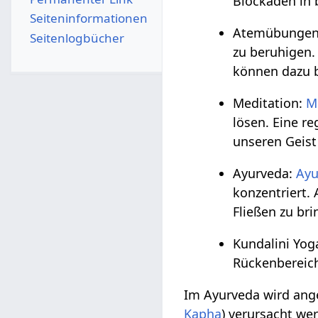
Blockaden in 
Seiten­­informationen
Atemübungen
Seitenlogbücher
zu beruhigen
können dazu b
Meditation:
M
lösen. Eine r
unseren Geist
Ayurveda:
Ayu
konzentriert.
Fließen zu bri
Kundalini Yog
Rückenbereich
Im Ayurveda wird ang
Kapha
) verursacht we