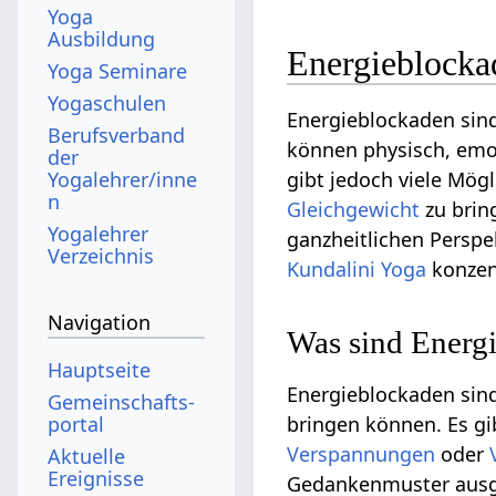
Yoga
Ausbildung
Energieblocka
Yoga Seminare
Yogaschulen
Energieblockaden sin
Berufsverband
können physisch, emot
der
Yogalehrer/inne
gibt jedoch viele Mög
n
Gleichgewicht
zu brin
Yogalehrer
ganzheitlichen Persp
Verzeichnis
Kundalini Yoga
konzen
Navigation
Was sind Energ
Hauptseite
Energieblockaden sind
Gemeinschafts­
portal
bringen können. Es g
Verspannungen
oder
Aktuelle
Ereignisse
Gedankenmuster ausge