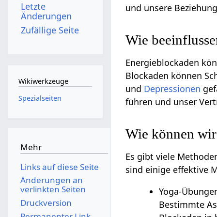
Letzte
und unsere Beziehung 
Änderungen
Zufällige Seite
Wie beeinfluss
Energieblockaden könn
Blockaden können S
Wikiwerkzeuge
und
Depressionen
gef
Spezialseiten
führen und unser Vert
Wie können wir
Mehr
Es gibt viele Methode
Links auf diese Seite
sind einige effektive
Änderungen an
verlinkten Seiten
Yoga-Übungen:
Druckversion
Bestimmte As
Permanenter Link