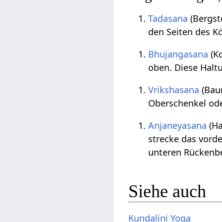
Tadasana
(Bergst
den Seiten des Kö
Bhujangasana
(Ko
oben. Diese Halt
Vrikshasana
(Baum
Oberschenkel ode
Anjaneyasana
(Ha
strecke das vord
unteren Rückenbe
Siehe auch
Kundalini Yoga