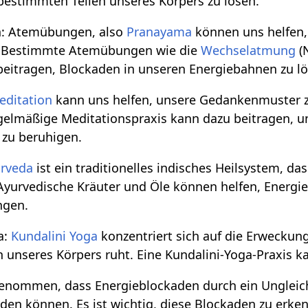
bestimmten Teilen unseres Körpers zu lösen.
: Atemübungen, also
Pranayama
können uns helfen
. Bestimmte Atemübungen wie die
Wechselatmung
(
eitragen, Blockaden in unseren Energiebahnen zu lö
editation
kann uns helfen, unsere Gedankenmuster 
egelmäßige Meditationspraxis kann dazu beitragen, u
 zu beruhigen.
rveda
ist ein traditionelles indisches Heilsystem, da
 Ayurvedische Kräuter und Öle können helfen, Energi
ngen.
a:
Kundalini Yoga
konzentriert sich auf die Erweckun
 unseres Körpers ruht. Eine Kundalini-Yoga-Praxis k
enommen, dass Energieblockaden durch ein Ungleic
rden können. Es ist wichtig, diese Blockaden zu er