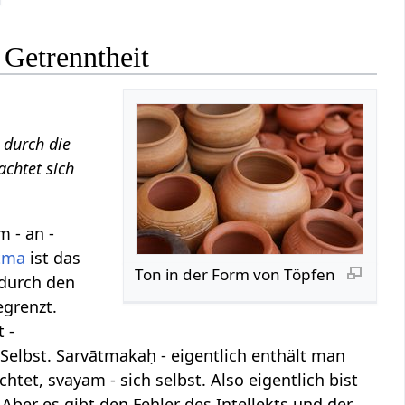
Getrenntheit
 durch die
achtet sich
 - an -
tma
ist das
Ton in der Form von Töpfen
 durch den
egrenzt.
 -
 Selbst. Sarvātmakaḥ - eigentlich enthält man
chtet, svayam - sich selbst. Also eigentlich bist
. Aber es gibt den Fehler des Intellekts und der