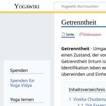
Yogawiki
Getrenntheit
Seite
Diskussion
Getrenntheit
- Umgan
einen Zustand, der vo
Getrenntheit Irrtum is
Identifikation leben 
Spenden
überwinden und Einhei
Spenden für
Yoga Vidya
Inhaltsverzeichnis
1
Viveka Chudaman
Yoga lernen
1.1
Die Essen