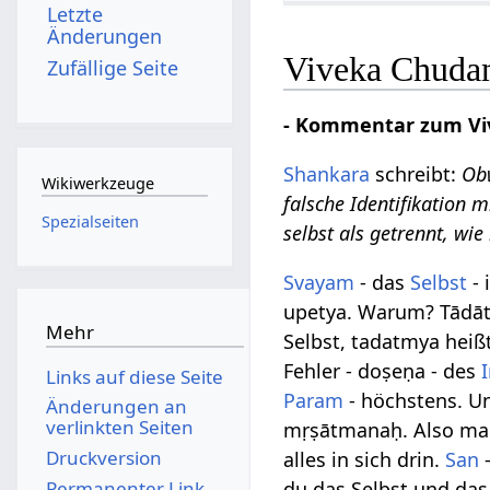
Letzte
Änderungen
Viveka Chudam
Zufällige Seite
- Kommentar zum Viv
Shankara
schreibt:
Obw
Wikiwerkzeuge
falsche Identifikation m
Spezialseiten
selbst als getrennt, wi
Svayam
- das
Selbst
- 
upetya. Warum? Tādāt
Mehr
Selbst, tadatmya heiß
Fehler - doṣeṇa - des
Links auf diese Seite
Param
- höchstens. Un
Änderungen an
verlinkten Seiten
mṛṣātmanaḥ. Also man 
Druckversion
alles in sich drin.
San
-
Permanenter Link
du das Selbst und das 