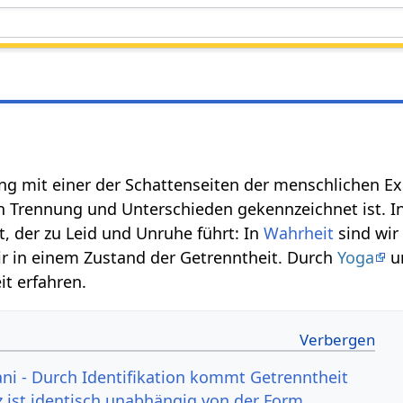
g mit einer der Schattenseiten der menschlichen Exi
n Trennung und Unterschieden gekennzeichnet ist. I
t, der zu Leid und Unruhe führt: In
Wahrheit
sind wir
wir in einem Zustand der Getrenntheit. Durch
Yoga
u
t erfahren.
i - Durch Identifikation kommt Getrenntheit
z ist identisch unabhängig von der Form