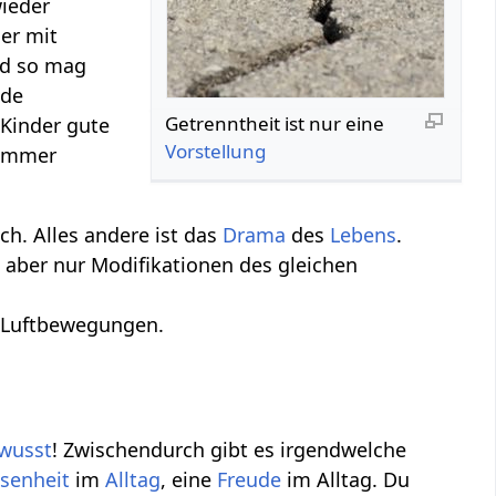
wieder
er mit
nd so mag
nde
Getrenntheit ist nur eine
 Kinder gute
Vorstellung
Zimmer
ich. Alles andere ist das
Drama
des
Lebens
.
es aber nur Modifikationen des gleichen
r Luftbewegungen.
wusst
! Zwischendurch gibt es irgendwelche
senheit
im
Alltag
, eine
Freude
im Alltag. Du