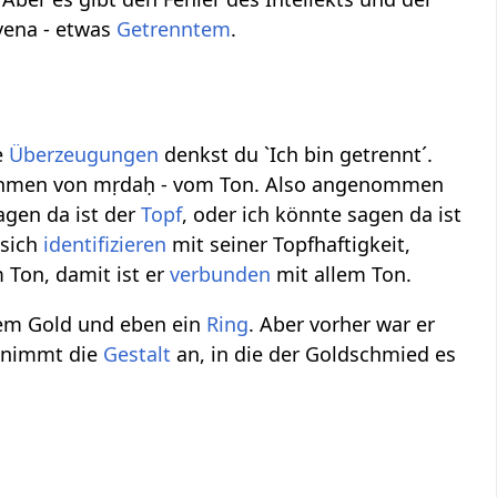
tvena - etwas
Getrenntem
.
e
Überzeugungen
denkst du `Ich bin getrennt´.
nehmen von mṛdaḥ - vom Ton. Also angenommen
agen da ist der
Topf
, oder ich könnte sagen da ist
 sich
identifizieren
mit seiner Topfhaftigkeit,
Ton, damit ist er
verbunden
mit allem Ton.
erem Gold und eben ein
Ring
. Aber vorher war er
d nimmt die
Gestalt
an, in die der Goldschmied es