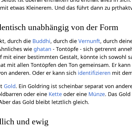
nn mit etwas Kleinerem. Und das führt dann zu pṛthak
identisch unabhängig von der Form
kt, durch die
Buddhi
, durch die
Vernunft
, durch dein
Ähnliches wie
ghatan
- Tontöpfe - sich getrennt an
f mit einer bestimmten Gestalt, könnte ich sowohl s
hat mit allen Tontöpfen den Ton gemeinsam. Er kann
on anderen. Oder er kann sich
identifizieren
mit dem 
st
Gold
. Ein Goldring ist scheinbar separat von and
Goldbarren oder eine
Kette
oder eine
Münze
. Das Gol
ber das Gold bleibt letztlich gleich.
dlich und ewig