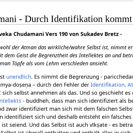
ani - Durch Identifikation kommt 
eka Chudamani Vers 190 von Sukadev Bretz -
ohl der Atman das wirkliche/wahre Selbst ist, nimmt er
it dem Geist die Begrenztheit des Intellektes an und betr
e man Töpfe als vom Lehm verschieden ansieht.
ist
unendlich
. Es nimmt die Begrenzung - paricchedam
mya-doṣeṇa – durch den Fehler der
Identifikation
.
A
t sich selbst annehmen als das. Und so geschieht es
Intellekts
- buddheh, dass man sich identifiziert als b
d zwar identifiziert man sich mit dem falschen Selbst
identifiziert sich und deshalb entsteht ein falsches
 ist seiend. Und das Selbst ist auch vīkṣate - es betra
Selbst ist überall enthalten und enthält alles in sich