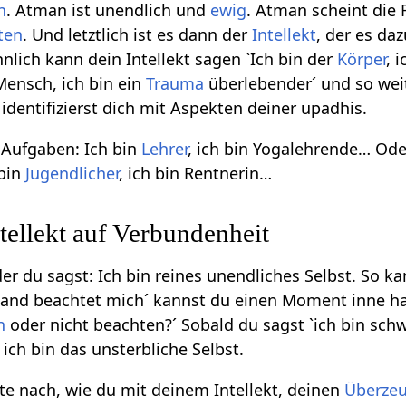
n
. Atman ist unendlich und
ewig
. Atman scheint di
ten
. Und letztlich ist es dann der
Intellekt
, der es daz
hnlich kann dein Intellekt sagen `Ich bin der
Körper
, 
Mensch, ich bin ein
Trauma
überlebender´ und so weit
identifizierst dich mit Aspekten deiner upadhis.
 Aufgaben: Ich bin
Lehrer
, ich bin Yogalehrende… Ode
 bin
Jugendlicher
, ich bin Rentnerin…
ntellekt auf Verbundenheit
der du sagst: Ich bin reines unendliches Selbst. So ka
and beachtet mich´ kannst du einen Moment inne hal
n
oder nicht beachten?´ Sobald du sagst `ich bin schw
ich bin das unsterbliche Selbst.
e nach, wie du mit deinem Intellekt, deinen
Überze