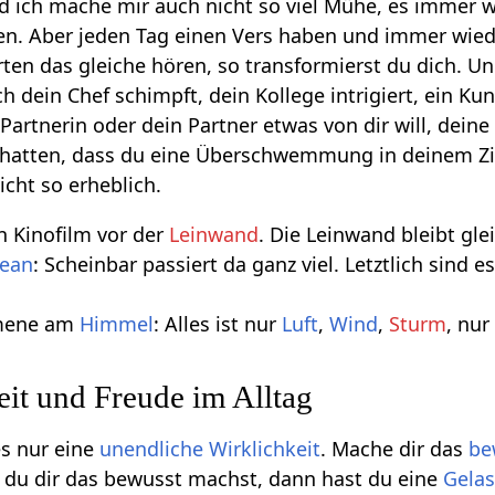
d ich mache mir auch nicht so viel Mühe, es immer 
ren. Aber jeden Tag einen Vers haben und immer wied
ten das gleiche hören, so transformierst du dich. U
ch dein Chef schimpft, dein Kollege intrigiert, ein Ku
 Partnerin oder dein Partner etwas von dir will, deine
 hatten, dass du eine Überschwemmung in deinem 
nicht so erheblich.
in Kinofilm vor der
Leinwand
. Die Leinwand bleibt gle
ean
: Scheinbar passiert da ganz viel. Letztlich sind 
mene am
Himmel
: Alles ist nur
Luft
,
Wind
,
Sturm
, nu
it und Freude im Alltag
es nur eine
unendliche
Wirklichkeit
. Mache dir das
be
 du dir das bewusst machst, dann hast du eine
Gelas