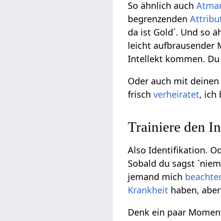
So ähnlich auch
Atma
begrenzenden
Attribu
da ist Gold´. Und so ä
leicht aufbrausender 
Intellekt kommen. Du 
Oder auch mit deinen
frisch
verheiratet
, ich
Trainiere den I
Also Identifikation. O
Sobald du sagst `niem
jemand mich
beachte
Krankheit
haben, aber 
Denk ein paar Moment