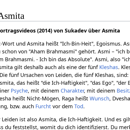
Asmita
Vortragsvideos (2014) von Sukadev über Asmita
it-Wort und Asmita heißt "Ich-Bin-Heit", Egoismus. 
 du schon von "Aham Brahmasmi" gehört. Asmi – "ich b
 Brahmasmi. - Ich bin das Absolute". Asmi, also "ich b
mita gilt deshalb auch als eine der fünf
Kleshas
. Kl
 Die fünf Ursachen von Leiden, die fünf Kleshas, sind
smita, das heißt "die Ich-Haftigkeit", "das Ego", "der 
einer
Psyche
, mit deinem
Charakter
, mit deinem
Besit
esha heißt Nicht-Mögen, Raga heißt
Wunsch
, Dvesh
ung, bzw. auch
Furcht
vor dem
Tod
.
 Leiden ist also Asmita, die Ich-Haftigkeit. Und es g
 du feststellst, womit du dich identifizierst. Du mer