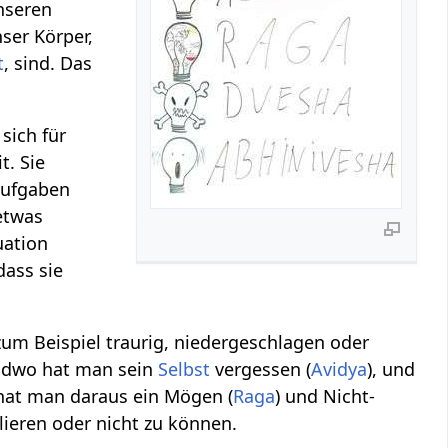
unseren
nser Körper,
t
, sind. Das
sich für
t. Sie
Aufgaben
 etwas
uation
dass sie
zum Beispiel traurig, niedergeschlagen oder
gendwo hat man sein
Selbst
vergessen (
Avidya
), und
e hat man daraus ein Mögen (
Raga
) und Nicht-
rlieren oder nicht zu können.