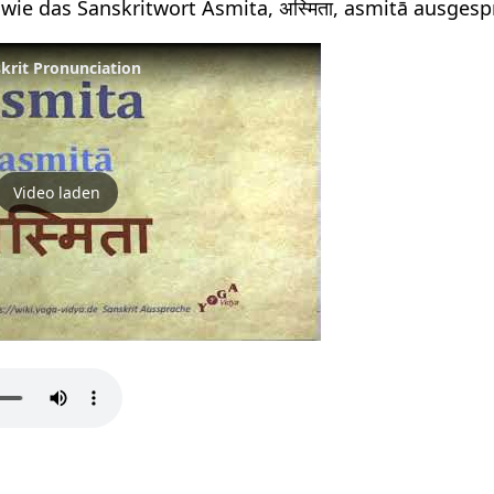
 wie das Sanskritwort Asmita, अस्मिता, asmitā ausges
skrit Pronunciation
Video laden