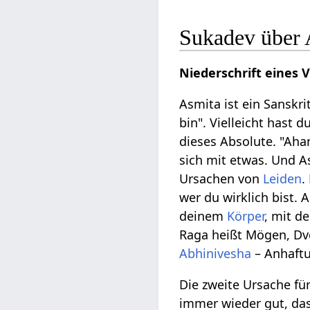
Sukadev über 
Niederschrift eines 
Asmita ist ein Sanskr
bin". Vielleicht hast
dieses Absolute. "Aham
sich mit etwas. Und As
Ursachen von
Leiden
.
wer du wirklich bist. A
deinem
Körper
, mit d
Raga heißt Mögen, Dv
Abhinivesha
– Anhaft
Die zweite Ursache für
immer wieder gut, dass