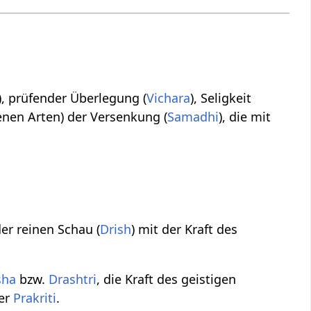
), prüfender Überlegung (
Vichara
), Seligkeit
denen Arten) der Versenkung (
Samadhi
), die mit
der reinen Schau (
Drish
) mit der Kraft des
sha
bzw.
Drashtri
, die Kraft des geistigen
der
Prakriti
.