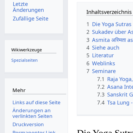
Letzte
Änderungen
Inhaltsverzeichnis
Zufällige Seite
1
Die Yoga Sutras 
2
Sukadev über A
3
Asmita अस्मिता 
4
Siehe auch
Wikiwerkzeuge
5
Literatur
Spezialseiten
6
Weblinks
7
Seminare
7.1
Raja Yoga
7.2
Asana Int
Mehr
7.3
Sanskrit G
7.4
Tsa Lung -
Links auf diese Seite
Änderungen an
verlinkten Seiten
Druckversion
Permanenter Link