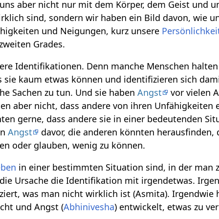
r uns aber nicht nur mit dem Körper, dem Geist und 
irklich sind, sondern wir haben ein Bild davon, wie u
ähigkeiten und Neigungen, kurz unsere
Persönlichkei
n zweiten Grades.
ere Identifikationen. Denn manche Menschen halten 
s sie kaum etwas können und identifizieren sich dami
che Sachen zu tun. Und sie haben
Angst
vor vielen 
llen aber nicht, dass andere von ihren Unfähigkeiten
en gerne, dass andere sie in einer bedeutenden Sit
en
Angst
davor, die anderen könnten herausfinden, 
nen oder glauben, wenig zu können.
eben
in einer bestimmten Situation sind, in der man 
t die Ursache die Identifikation mit irgendetwas. Ir
iziert, was man nicht wirklich ist (Asmita). Irgendwi
cht und Angst (
Abhinivesha
) entwickelt, etwas zu ve