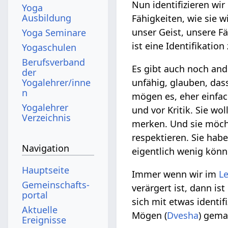
Nun identifizieren wi
Yoga
Ausbildung
Fähigkeiten, wie sie w
unser Geist, unsere F
Yoga Seminare
ist eine Identifikatio
Yogaschulen
Berufsverband
Es gibt auch noch and
der
Yogalehrer/inne
unfähig, glauben, das
n
mögen es, eher einfa
Yogalehrer
und vor Kritik. Sie wo
Verzeichnis
merken. Und sie möcht
respektieren. Sie hab
Navigation
eigentlich wenig kön
Hauptseite
Immer wenn wir im
L
Gemeinschafts­
verärgert ist, dann is
portal
sich mit etwas identif
Aktuelle
Mögen (
Dvesha
) gema
Ereignisse