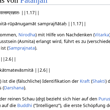
as von
Patanjali
गमात्सम्प्रज्ञातः ||1.17||
mitā-rūpānugamāt samprajñātaḥ ||1.17||
-Kommen,
Nirodha
) mit Hilfe von Nachdenken (
Vitarka
usstsein (Asmita) erlangt wird, führt es zu (verschie
st (
Samprajnata
).
िता ||2.6||
ekātmatevāsmitā ||2.6||
ist die (fälschliche) Identifikation der
Kraft
(
Shakti
) 
 (
Darshana
).
 der reinen Schau (
dṛg
) bezieht sich hier auf den
Puru
) auf die
Buddhi
("Intelligenz"), die erste Schöpfung 