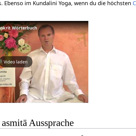
s. Ebenso im Kundalini Yoga, wenn du die höchsten
C
anskrit Wörterbuch
Video laden
ा asmitā Aussprache