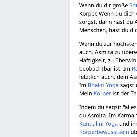
Wenn du dir große
So
Körper. Wenn du dich 
sorgst, dann hast du 
Menschen, hast du dic
Wenn du zur höchste
auch, Asmita zu überw
Haftigkeit, zu überwi
beobachtbar ist. Im
R
letztlich auch, dein 
Im
Bhakti Yoga
sagst d
Mein
Körper
ist der T
Indem du sagst: "alles
du Asmita. Im Karma Y
Kundalini Yoga
und i
Körperbewusstsein
üb