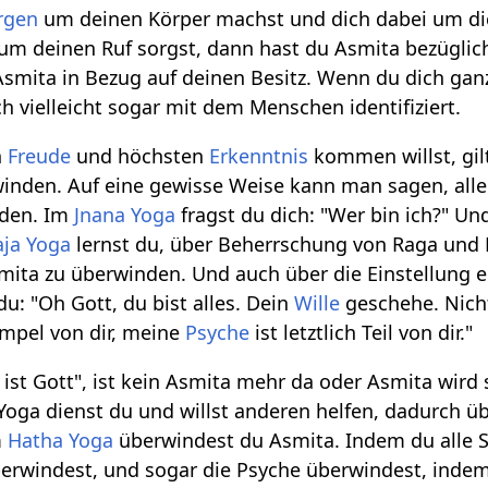
rgen
um deinen Körper machst und dich dabei um dic
um deinen Ruf sorgst, dann hast du Asmita bezüglic
Asmita in Bezug auf deinen Besitz. Wenn du dich ga
h vielleicht sogar mit dem Menschen identifiziert.
n
Freude
und höchsten
Erkenntnis
kommen willst, gilt
inden. Auf eine gewisse Weise kann man sagen, alle
nden. Im
Jnana Yoga
fragst du dich: "Wer bin ich?" Und
aja Yoga
lernst du, über Beherrschung von Raga und
Asmita zu überwinden. Und auch über die Einstellung 
u: "Oh Gott, du bist alles. Dein
Wille
geschehe. Nicht
empel von dir, meine
Psyche
ist letztlich Teil von dir."
 ist Gott", ist kein Asmita mehr da oder Asmita wird
oga dienst du und willst anderen helfen, dadurch üb
m
Hatha Yoga
überwindest du Asmita. Indem du alle 
erwindest, und sogar die Psyche überwindest, inde