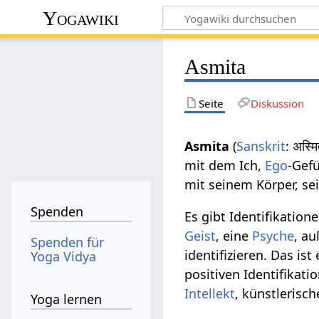
Yogawiki
Asmita
Seite
Diskussion
Asmita
(
Sanskrit
: अस्
mit dem Ich,
Ego
-Gefü
mit seinem Körper, s
Spenden
Es gibt Identifikatio
Geist
, eine
Psyche
, a
Spenden für
identifizieren. Das is
Yoga Vidya
positiven Identifikat
Intellekt
, künstlerisc
Yoga lernen