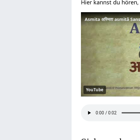
Hier kannst du hören,
Asmita अस्मिता asmitā San
YouTube