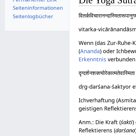
Die Yoga Sutr
Seiten­­informationen
वितर्कविचारानन्दास्मितारूपानु
Seitenlogbücher
vitarka-vicārānandās
Wenn (das Zur-Ruhe
(
Ananda
) oder Ichbew
Erkenntnis
verbunden i
दृग्दर्शनशक्त्योरेकात्मतेवास्म
dṛg-darśana-śaktyor 
Ichverhaftung (Asmita) 
geistigen Reflektierens
Anm.: Die Kraft (
śakti
)
Reflektierens (
darśana