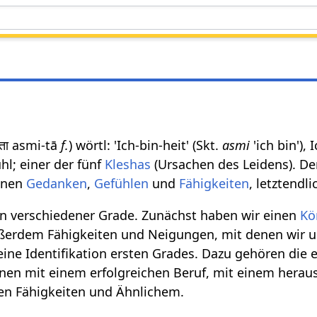
मिता asmi-tā
f.
) wörtl: 'Ich-bin-heit' (Skt.
asmi
'ich bin'),
hl; einer der fünf
Kleshas
(Ursachen des Leidens). Der
einen
Gedanken
,
Gefühlen
und
Fähigkeiten
, letztendl
nen verschiedener Grade. Zunächst haben wir einen
Kö
ußerdem Fähigkeiten und Neigungen, mit denen wir 
t eine Identifikation ersten Grades. Dazu gehören die 
ionen mit einem erfolgreichen Beruf, mit einem hera
hen Fähigkeiten und Ähnlichem.