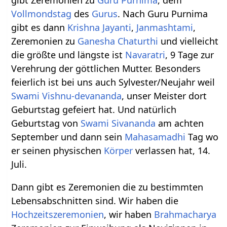
gibt Zeremonien zu
Guru Purnima
, dem
Vollmondstag
des
Gurus
. Nach Guru Purnima
gibt es dann
Krishna Jayanti
,
Janmashtami
,
Zeremonien zu
Ganesha Chaturthi
und vielleicht
die größte und längste ist
Navaratri
, 9 Tage zur
Verehrung der göttlichen Mutter. Besonders
feierlich ist bei uns auch Sylvester/Neujahr weil
Swami Vishnu-devananda
, unser Meister dort
Geburtstag gefeiert hat. Und natürlich
Geburtstag von
Swami Sivananda
am achten
September und dann sein
Mahasamadhi
Tag wo
er seinen physischen
Körper
verlassen hat, 14.
Juli.
Dann gibt es Zeremonien die zu bestimmten
Lebensabschnitten sind. Wir haben die
Hochzeitszeremonien
, wir haben
Brahmacharya