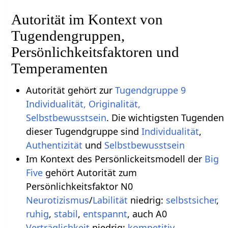
Autorität im Kontext von
Tugendengruppen,
Persönlichkeitsfaktoren und
Temperamenten
Autorität gehört zur
Tugendgruppe 9
Individualität, Originalität,
Selbstbewusstsein
. Die wichtigsten Tugenden
dieser Tugendgruppe sind
Individualität
,
Authentizität
und
Selbstbewusstsein
Im Kontext des Persönlickeitsmodell der
Big
Five
gehört Autorität zum
Persönlichkeitsfaktor N0
Neurotizismus
/
Labilität
niedrig:
selbstsicher
,
ruhig
,
stabil
,
entspannt
, auch A0
Verträglichkeit
niedrig:
kompetitiv
,