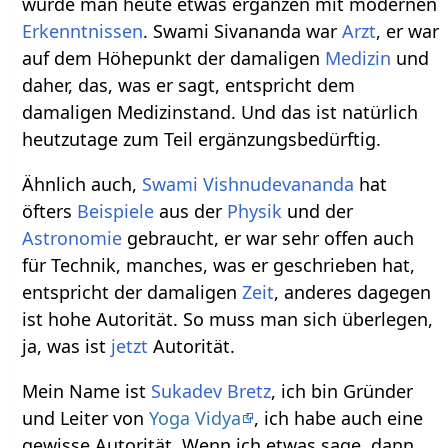
würde man heute etwas ergänzen mit modernen
Erkenntnissen
. Swami Sivananda war
Arzt
, er war
auf dem Höhepunkt der damaligen
Medizin
und
daher, das, was er sagt, entspricht dem
damaligen Medizinstand. Und das ist natürlich
heutzutage zum Teil ergänzungsbedürftig.
Ähnlich auch,
Swami Vishnudevananda
hat
öfters
Beispiele
aus der
Physik
und der
Astronomie
gebraucht, er war sehr offen auch
für Technik, manches, was er geschrieben hat,
entspricht der damaligen
Zeit
, anderes dagegen
ist hohe Autorität. So muss man sich überlegen,
ja, was ist
jetzt
Autorität.
Mein Name ist
Sukadev Bretz
, ich bin Gründer
und Leiter von
Yoga Vidya
, ich habe auch eine
gewisse Autorität. Wenn ich etwas sage, dann