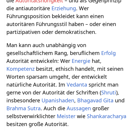
die
Autoritätshörigkeit
– und als Gegenprinzip
die antiautoritäre
Erziehung
. Wer
Führungsposition bekleidet kann einen
autoritären Führungsstil haben – oder einen
partizipativen oder demokratischen.
Man kann auch unabhängig von
gesellschaftlichem Rang, beruflichem
Erfolg
Autorität entwickeln: Wer
Energie
hat,
Kompetenz
besitzt, ethisch handelt, mit seinen
Worten sparsam umgeht, der entwickelt
natürliche Autorität. Im
Vedanta
spricht man
gerne von der Autorität der Schriften (
Shruti
),
insbesondere
Upanishaden
,
Bhagavad Gita
und
Brahma Sutra
. Auch die
Aussagen
großer
selbstverwirklichter
Meister
wie
Shankaracharya
besitzen große Autorität.