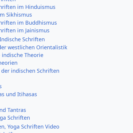
chriften im Hinduismus
 im Sikhismus
chriften im Buddhismus
hriften im Jainismus
Indische Schriften
er westlichen Orientalistik
 indische Theorie
heorien
 der indischen Schriften
s
as und Itihasas
s
nd Tantras
ga Schriften
en, Yoga Schriften Video