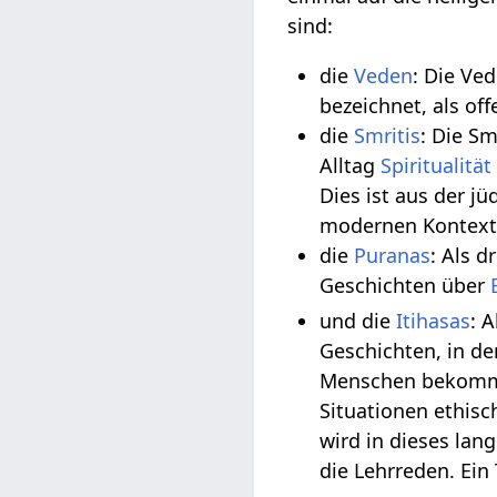
sind:
die
Veden
: Die Ve
bezeichnet, als off
die
Smritis
: Die S
Alltag
Spiritualität
Dies ist aus der j
modernen Kontext
die
Puranas
: Als d
Geschichten über
und die
Itihasas
: 
Geschichten, in d
Menschen bekomme
Situationen ethisc
wird in dieses lan
die Lehrreden. Ein