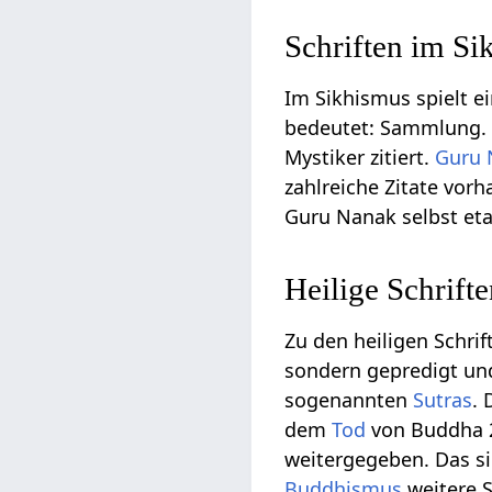
Schriften im Si
Im Sikhismus spielt ei
bedeutet: Sammlung. Di
Mystiker zitiert.
Guru 
zahlreiche Zitate vor
Guru Nanak selbst eta
Heilige Schrif
Zu den heiligen Schri
sondern gepredigt und
sogenannten
Sutras
.
dem
Tod
von Buddha 20
weitergegeben. Das si
Buddhismus
weitere S