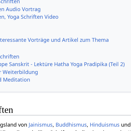
chriften
ten Audio Vortrag
en, Yoga Schriften Video
nteressante Vorträge und Artikel zum Thema
chriften
pe Sanskrit - Lektüre Hatha Yoga Pradipika (Teil 2)
r Weiterbildung
d Meditation
ften
ngsland von
Jainismus
,
Buddhismus
,
Hinduismus
un