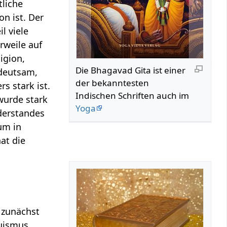
tliche
on ist. Der
l viele
rweile auf
ligion,
Die Bhagavad Gita ist einer
edeutsam,
der bekanntesten
rs stark ist.
Indischen Schriften auch im
urde stark
Yoga
iderstandes
um in
at die
 zunächst
duismus