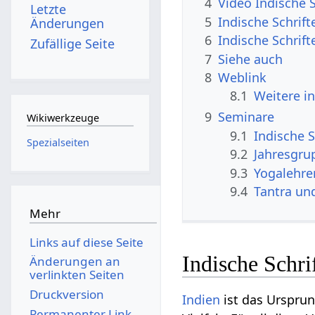
4
Video Indische S
Letzte
5
Indische Schrif
Änderungen
6
Indische Schrift
Zufällige Seite
7
Siehe auch
8
Weblink
8.1
Weitere i
9
Seminare
Wikiwerkzeuge
9.1
Indische S
Spezialseiten
9.2
Jahresgrup
9.3
Yogalehre
9.4
Tantra un
Mehr
Links auf diese Seite
Indische Schri
Änderungen an
verlinkten Seiten
Druckversion
Indien
ist das Urspru
Permanenter Link