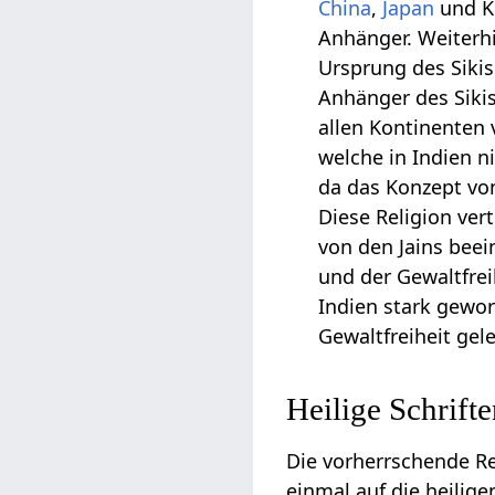
China
,
Japan
und Ko
Anhänger. Weiterh
Ursprung des Sikis
Anhänger des Sikis
allen Kontinenten v
welche in Indien n
da das Konzept vo
Diese Religion ve
von den Jains beei
und der Gewaltfrei
Indien stark gewor
Gewaltfreiheit gele
Heilige Schrift
Die vorherrschende Re
einmal auf die heilig