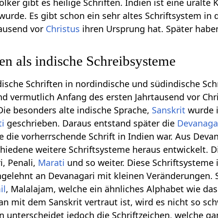
 Völker gibt es heilige Schriften. Indien ist eine uralte
urde. Es gibt schon ein sehr altes Schriftsystem in 
Tausend vor
Christus
ihren Ursprung hat. Später haben
ten als indische Schreibsysteme
ische Schriften in nordindische und südindische Schr
ind vermutlich Anfang des ersten Jahrtausend vor Chr
ie besonders alte indische Sprache,
Sanskrit
wurde i
ti
geschrieben. Daraus entstand später die
Devanaga
e die vorherrschende Schrift in Indien war. Aus Deva
hiedene weitere Schriftsysteme heraus entwickelt. D
i, Penali,
Marati
und so weiter. Diese Schriftsysteme
angelehnt an Devanagari mit kleinen Veränderungen.
il
, Malalajam, welche ein ähnliches Alphabet wie das
 mit dem Sanskrit vertraut ist, wird es nicht so sch
n unterscheidet jedoch die Schriftzeichen, welche ga