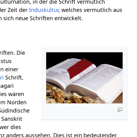
 Kulturnation, in der die Schrift vermutlich
der Zeit der
Induskultur
, welches vermutlich aus
 sich neue Schriften entwickelt.
iften. Die
istus
n einer
ri
Schrift,
nagari
ies wären
 im Norden
 Südindische
 Sanskrit
wer dies
nz anders aussehen. Dies ist ein bedeutender