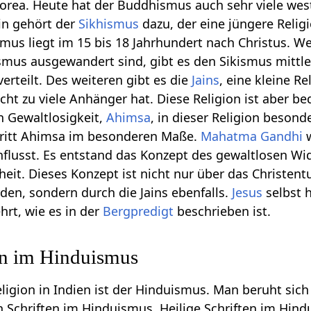
rea. Heute hat der Buddhismus auch sehr viele wes
in gehört der
Sikhismus
dazu, der eine jüngere Religi
mus liegt im 15 bis 18 Jahrhundert nach Christus. Wei
mus ausgewandert sind, gibt es den Sikismus mittle
erteilt. Des weiteren gibt es die
Jains
, eine kleine Re
icht zu viele Anhänger hat. Diese Religion ist aber b
n Gewaltlosigkeit,
Ahimsa
, in dieser Religion besonde
rtritt Ahimsa im besonderen Maße.
Mahatma Gandhi
w
nflusst. Es entstand das Konzept des gewaltlosen W
heit. Dieses Konzept ist nicht nur über das Christent
den, sondern durch die Jains ebenfalls.
Jesus
selbst h
hrt, wie es in der
Bergpredigt
beschrieben ist.
en im Hinduismus
ligion in Indien ist der Hinduismus. Man beruht sich
en Schriften im Hinduismus. Heilige Schriften im Hin