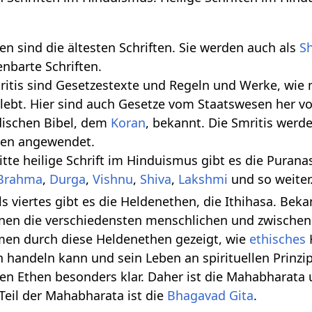
den sind die ältesten Schriften. Sie werden auch als
Sh
enbarte Schriften.
mritis sind Gesetzestexte und Regeln und Werke, wie
lebt. Hier sind auch Gesetze vom Staatswesen her v
üdischen Bibel, dem
Koran
, bekannt. Die Smritis werd
en angewendet.
ritte heilige Schrift im Hinduismus gibt es die Puran
Brahma
,
Durga
,
Vishnu
,
Shiva
,
Lakshmi
und so weiter
Als viertes gibt es die Heldenethen, die Ithihasa. Beka
enen die verschiedensten menschlichen und zwische
n durch diese Heldenethen gezeigt, wie
ethisches
h handeln kann und sein Leben an spirituellen Prinzi
gen Ethen besonders klar. Daher ist die Mahabharata
 Teil der Mahabharata ist die
Bhagavad Gita
.