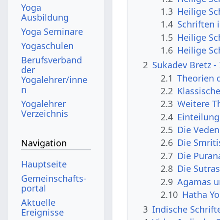
Yoga
1.3
Heilige S
Ausbildung
1.4
Schriften
Yoga Seminare
1.5
Heilige S
Yogaschulen
1.6
Heilige Sc
Berufsverband
2
Sukadev Bretz - 
der
2.1
Theorien d
Yogalehrer/inne
n
2.2
Klassische
Yogalehrer
2.3
Weitere T
Verzeichnis
2.4
Einteilung
2.5
Die Veden
2.6
Die Smriti
Navigation
2.7
Die Puran
Hauptseite
2.8
Die Sutra
Gemeinschafts­
2.9
Agamas u
portal
2.10
Hatha Yo
Aktuelle
3
Indische Schrift
Ereignisse