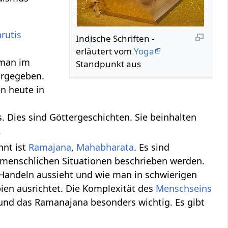
rutis
Indische Schriften -
erläutert vom
Yoga
 man im
Standpunkt aus
orgegeben.
en heute in
as. Dies sind Göttergeschichten. Sie beinhalten
.
nnt ist
Ramajana
,
Mahabharata
. Es sind
nmenschlichen Situationen beschrieben werden.
Handeln aussieht und wie man in schwierigen
pien ausrichtet. Die Komplexität des
Menschseins
 und das Ramanajana besonders wichtig. Es gibt