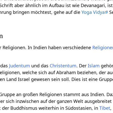
Schrift aber ähnlich im Aufbau ist wie Devanagari, i
hrung bringen möchtest, gehe auf die
Yoga Vidya
Se
en
er Religionen. In Indien haben verschiedene
Religione
 das
Judentum
und das
Christentum
. Der
Islam
gehör
eligionen, welche sich auf Abraham beziehen, der a
en Land Israel gewesen sein soll. Dies ist eine Grup
.
 Gruppe an großen Religionen stammt aus Indien. Da
der sich inzwischen auf der ganzen Welt ausgebreitet
t der Buddhismus weiterhin in Südostasien, in
Tibet
,