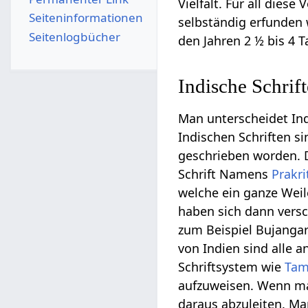
Vielfalt. Für all diese
Seiten­­informationen
selbständig erfunden w
Seitenlogbücher
den Jahren 2 ½ bis 4 
Indische Schrif
Man unterscheidet Ind
Indischen Schriften s
geschrieben worden. D
Schrift Namens
Prakri
welche ein ganze Weil
haben sich dann versc
zum Beispiel Bujangar
von Indien sind alle 
Schriftsystem wie
Tam
aufzuweisen. Wenn man
daraus abzuleiten. Ma