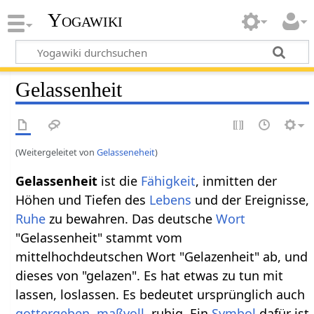
Yogawiki
Gelassenheit
(Weitergeleitet von
Gelasseneheit
)
Gelassenheit
ist die
Fähigkeit
, inmitten der
Höhen und Tiefen des
Lebens
und der Ereignisse,
Ruhe
zu bewahren. Das deutsche
Wort
"Gelassenheit" stammt vom
mittelhochdeutschen Wort "Gelazenheit" ab, und
dieses von "gelazen". Es hat etwas zu tun mit
lassen, loslassen. Es bedeutet ursprünglich auch
gottergeben
,
maßvoll
, ruhig. Ein
Symbol
dafür ist