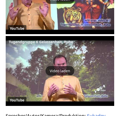
YouTube
Video laden
YouTube
Sprecher/Autor/Kamera/Produktion:
Sukadev