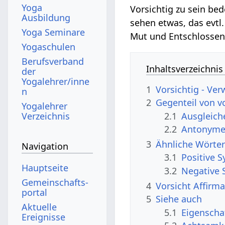
Yoga
Vorsichtig zu sein be
Ausbildung
sehen etwas, das evtl
Yoga Seminare
Mut und Entschlossenh
Yogaschulen
Berufsverband
Inhaltsverzeichnis
der
Yogalehrer/inne
1
Vorsichtig - Ver
n
2
Gegenteil von v
Yogalehrer
2.1
Ausgleic
Verzeichnis
2.2
Antonyme,
3
Ähnliche Wörter
Navigation
3.1
Positive 
Hauptseite
3.2
Negative 
Gemeinschafts­
4
Vorsicht Affirm
portal
5
Siehe auch
Aktuelle
5.1
Eigenscha
Ereignisse