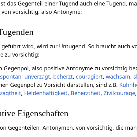
ist das Gegenteil einer Tugend auch eine Tugend, m
e von vorsichtig, also Antonyme:
 Tugenden
m geführt wird, wird zur Untugend. So braucht auch v
e zu vorsichtig:
en Gegenpol, also positive Antonyme zu vorsichtig be
,
spontan
,
unverzagt
,
beherzt
,
couragiert
,
wachsam
,
s
inen Gegenpol zu Vorsicht darstellen, sind z.B.
Kühnhe
zagtheit
,
Heldenhaftigkeit
,
Beherztheit
,
Zivilcourage
tive Eigenschaften
 von Gegenteilen, Antonymen, von vorsichtig, die man