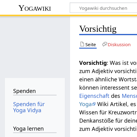
Yogawiki
Vorsichtig
Seite
Diskussion
Vorsichtig
: Was ist v
zum Adjektiv vorsicht
einen ähnliche Worts
können interessent sei
Spenden
Eigenschaft
des
Mens
Spenden für
Yoga
Wiki Artikel, e
Yoga Vidya
Wissen für Kreuzwortr
Denkanstöße für deine 
Yoga lernen
zum Adjektiv vorsicht