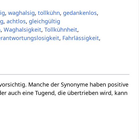
ig
,
waghalsig
,
tollkühn
,
gedankenlos
,
ig
,
achtlos
,
gleichgültig
n
,
Waghalsigkeit
,
Tollkühnheit
,
rantwortungslosigkeit
,
Fahrlässigkeit
,
vorsichtig. Manche der Synonyme haben positive
der auch eine Tugend, die übertrieben wird, kann