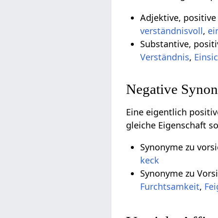
Adjektive, positiv
verständnisvoll
,
ei
Substantive, posit
Verständnis
,
Einsi
Negative Synon
Eine eigentlich posit
gleiche Eigenschaft s
Synonyme zu vorsic
keck
Synonyme zu Vorsi
Furchtsamkeit
,
Fei