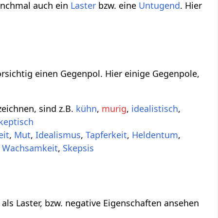
anchmal auch ein
Laster
bzw. eine
Untugend
. Hier
orsichtig einen Gegenpol. Hier einige Gegenpole,
zeichnen, sind z.B.
kühn
,
murig
,
idealistisch
,
keptisch
it
,
Mut
,
Idealismus
,
Tapferkeit
,
Heldentum
,
,
Wachsamkeit
,
Skepsis
 als Laster, bzw. negative Eigenschaften ansehen