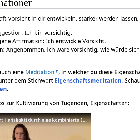
mationen
aft Vorsicht in dir entwickeln, stärker werden lassen,
gestion: Ich bin vorsichtig.
ne Affirmation: Ich entwickle Vorsicht.
n: Angenommen, ich wäre vorsichtig, wie würde sich
 auch eine
Meditation
, in welcher du diese Eigensch
 unter dem Stichwort
Eigenschaftsmeditation
. Scha
ten
.
pps zur Kultivierung von Tugenden, Eigenschaften:
Meditation - Sukadev führt Harishakti durch eine kombinierte Eigenschaftsmeditation