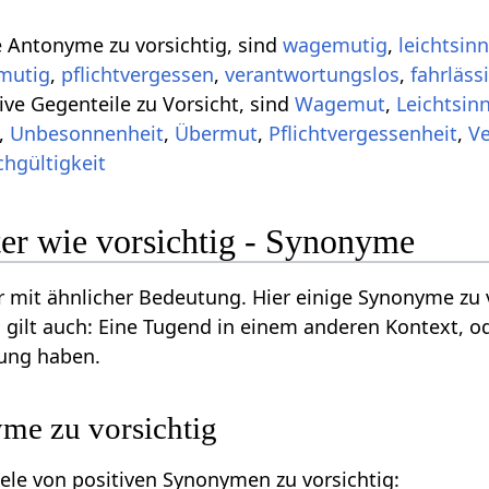
e Antonyme zu vorsichtig, sind
wagemutig
,
leichtsinn
mutig
,
pflichtvergessen
,
verantwortungslos
,
fahrläss
ive Gegenteile zu Vorsicht, sind
Wagemut
,
Leichtsin
,
Unbesonnenheit
,
Übermut
,
Pflichtvergessenheit
,
Ve
chgültigkeit
er wie vorsichtig - Synonyme
 mit ähnlicher Bedeutung. Hier einige Synonyme zu 
 gilt auch: Eine Tugend in einem anderen Kontext, o
ung haben.
me zu vorsichtig
iele von positiven Synonymen zu vorsichtig: