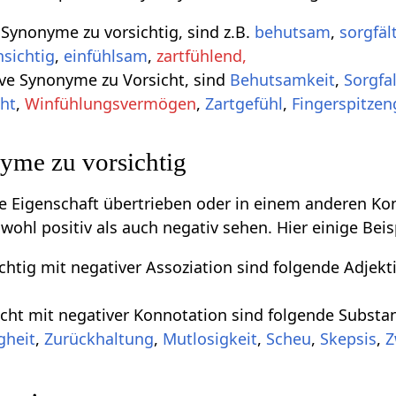
e Synonyme zu vorsichtig, sind z.B.
behutsam
,
sorgfäl
nsichtig
,
einfühlsam
,
zartfühlend,
ive Synonyme zu Vorsicht, sind
Behutsamkeit
,
Sorgfal
cht
,
Winfühlungsvermögen
,
Zartgefühl
,
Fingerspitzen
yme zu vorsichtig
ive Eigenschaft übertrieben oder in einem anderen Ko
owohl positiv als auch negativ sehen. Hier einige Bei
htig mit negativer Assoziation sind folgende Adjekt
cht mit negativer Konnotation sind folgende Substa
gheit
,
Zurückhaltung
,
Mutlosigkeit
,
Scheu
,
Skepsis
,
Z