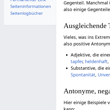
Gegenteil. Manchmal 
Seiten­­informationen
also einige Gegenteil
Seitenlogbücher
Ausgleichende
Vieles, was ins Extre
also positive Antonym
Adjektive, die ein
tapfer
,
heldenhaft
Substantive, die e
Spontanität
,
Unver
Antonyme, nega
Hier einige Beispiele
kann: