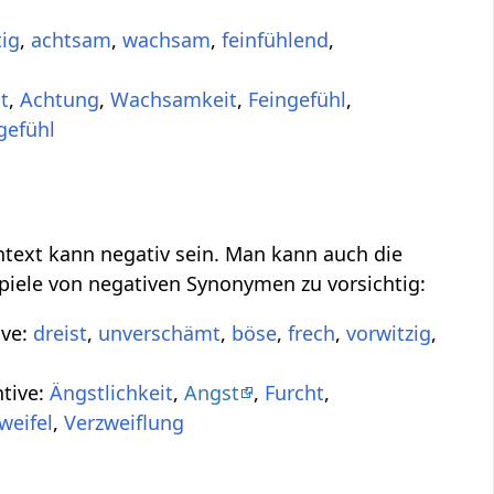
tig
,
achtsam
,
wachsam
,
feinfühlend
,
t
,
Achtung
,
Wachsamkeit
,
Feingefühl
,
gefühl
ntext kann negativ sein. Man kann auch die
spiele von negativen Synonymen zu vorsichtig:
ive:
dreist
,
unverschämt
,
böse
,
frech
,
vorwitzig
,
ntive:
Ängstlichkeit
,
Angst
,
Furcht
,
weifel
,
Verzweiflung