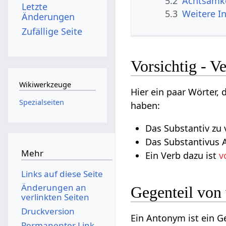
5.2
Achtsamke
Letzte
5.3
Weitere I
Änderungen
Zufällige Seite
Vorsichtig - V
Wikiwerkzeuge
Hier ein paar Wörter,
Spezialseiten
haben:
Das Substantiv zu v
Das Substantivus A
Mehr
Ein Verb dazu ist
v
Links auf diese Seite
Änderungen an
Gegenteil von
verlinkten Seiten
Druckversion
Ein Antonym ist ein 
Permanenter Link