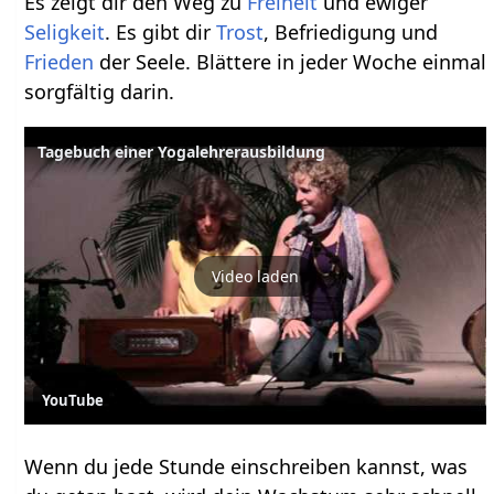
Es zeigt dir den Weg zu
Freiheit
und ewiger
Seligkeit
. Es gibt dir
Trost
, Befriedigung und
Frieden
der Seele. Blättere in jeder Woche einmal
sorgfältig darin.
Tagebuch einer Yogalehrerausbildung
Video laden
YouTube
Wenn du jede Stunde einschreiben kannst, was