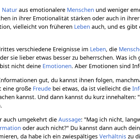
n
Natur
aus emotionalere
Menschen
und weniger emo
n in ihrer Emotionalität stärken oder auch in ihrer 
ion, vielleicht von früheren
Leben
auch, und es gibt
drittes verschiedene Ereignisse im
Leben
, die
Mensch
oder sie lieber etwas besser zu beherrschen. Was ich 
 bist nicht deine
Emotionen
. Aber Emotionen sind I
Informationen gut, du kannst ihnen folgen, manchma
 eine große
Freude
bei etwas, da ist vielleicht die
In
chen kannst. Und dann kannst du kurz innehalten: "Is
.
r auch umgekehrt die
Aussage
: "Mag ich nicht, lang
ormation
oder auch nicht?" Du kannst dann auch dei
ieren, da habe ich ein zwiespältiges
Verhältnis
zu d