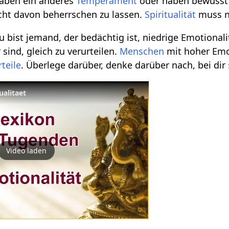
 haben ein anderes
Temperament
oder haben bewusst
icht davon beherrschen zu lassen.
Spiritualität
muss ni
ist jemand, der bedächtig ist, niedrige Emotionalitä
sind, gleich zu verurteilen.
Menschen
mit hoher Emo
rteile
. Überlege darüber, denke darüber nach, bei dir
ualitaet
Video laden