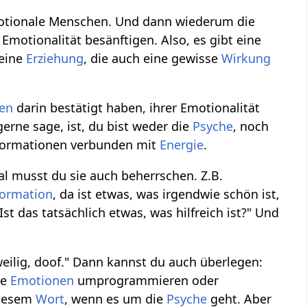
tionale Menschen. Und dann wiederum die
Emotionalität besänftigen. Also, es gibt eine
 eine
Erziehung
, die auch eine gewisse
Wirkung
en
darin bestätigt haben, ihrer Emotionalität
gerne sage, ist, du bist weder die
Psyche
, noch
nformationen verbunden mit
Energie
.
l musst du sie auch beherrschen. Z.B.
formation
, da ist etwas, was irgendwie schön ist,
t das tatsächlich etwas, was hilfreich ist?" Und
weilig, doof." Dann kannst du auch überlegen:
ne
Emotionen
umprogrammieren oder
iesem
Wort
, wenn es um die
Psyche
geht. Aber