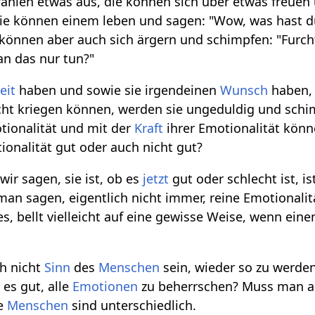
strahlen etwas aus, die können sich über etwas freuen
 Die können einem leben und sagen: "Wow, was hast d
können aber auch sich ärgern und schimpfen: "Furch
an das nur tun?"
eit
haben und sowie sie irgendeinen
Wunsch
haben, 
icht kriegen können, werden sie ungeduldig und sch
tionalität und mit der
Kraft
ihrer Emotionalität könn
ionalität gut oder auch nicht gut?
ir sagen, sie ist, ob es
jetzt
gut oder schlecht ist, is
man sagen, eigentlich nicht immer, reine Emotionalit
es, bellt vielleicht auf eine gewisse Weise, wenn ein
ch nicht
Sinn
des
Menschen
sein, wieder so zu werden 
t es gut, alle
Emotionen
zu beherrschen? Muss man a
he
Menschen
sind unterschiedlich.