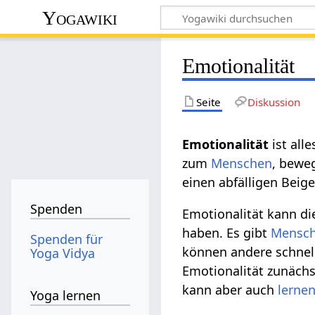
Yogawiki
Emotionalität
Seite
Diskussion
Emotionalität
ist all
zum
Menschen
, bewe
einen abfälligen Bei
Spenden
Emotionalität kann d
haben. Es gibt
Mensc
Spenden für
können andere schnel
Yoga Vidya
Emotionalität zunäch
kann aber auch
lerne
Yoga lernen