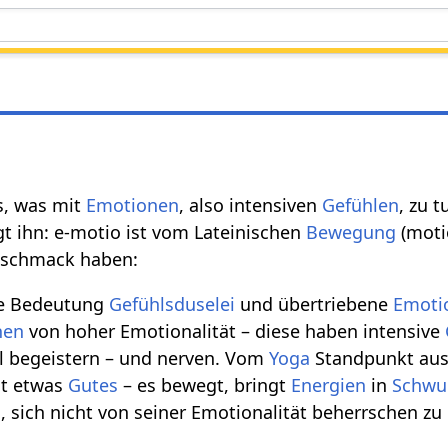
es, was mit
Emotionen
, also intensiven
Gefühlen
, zu 
gt ihn: e-motio ist vom Lateinischen
Bewegung
(motio
geschmack haben:
ie Bedeutung
Gefühlsduselei
und übertriebene
Emoti
hen
von hoher Emotionalität – diese haben intensive
l begeistern – und nerven. Vom
Yoga
Standpunkt aus 
st etwas
Gutes
– es bewegt, bringt
Energien
in
Schwu
n
, sich nicht von seiner Emotionalität beherrschen zu 