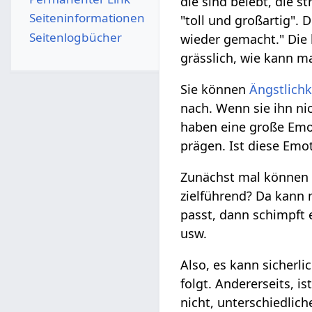
die sind belebt, die 
Seiten­­informationen
"toll und großartig".
Seitenlogbücher
wieder gemacht." Die 
grässlich, wie kann m
Sie können
Ängstlichk
nach. Wenn sie ihn n
haben eine große Emo
prägen. Ist diese Emot
Zunächst mal können w
zielführend? Da kann 
passt, dann schimpft 
usw.
Also, es kann sicherli
folgt. Andererseits, is
nicht, unterschiedlic