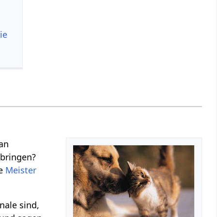
ie
man
bringen?
he
Meister
nale sind,