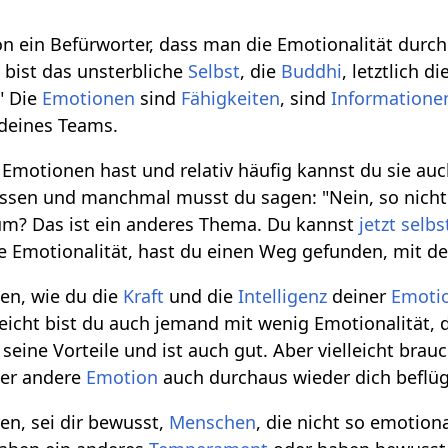
on ein Befürworter, dass man die Emotionalität durch
 bist das unsterbliche
Selbst
, die
Buddhi
, letztlich di
" Die
Emotionen
sind
Fähigkeiten
, sind
Informatione
l deines Teams.
ie Emotionen hast und relativ häufig kannst du sie 
ssen und manchmal musst du sagen: "Nein, so nicht.
m? Das ist ein anderes Thema. Du kannst
jetzt
selbs
ige Emotionalität, hast du einen Weg gefunden, mit
en, wie du die
Kraft
und die
Intelligenz
deiner
Emoti
elleicht bist du auch jemand mit wenig Emotionalität
seine Vorteile und ist auch gut. Aber vielleicht bra
oder andere
Emotion
auch durchaus wieder dich beflüg
n, sei dir bewusst,
Menschen
, die nicht so emotion