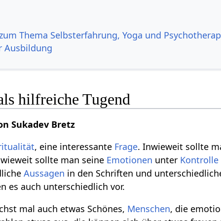
zum Thema Selbsterfahrung, Yoga und Psychotherap
r Ausbildung
als hilfreiche Tugend
on Sukadev Bretz
ritualität
, eine interessante
Frage
. Inwieweit sollte 
nwieweit sollte man seine
Emotionen
unter
Kontrolle
dliche
Aussagen
in den Schriften und unterschiedlic
n es auch unterschiedlich vor.
ächst mal auch etwas Schönes,
Menschen
, die emotio