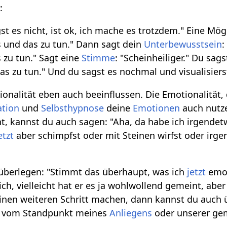
:
st es nicht, ist ok, ich mache es trotzdem." Eine Mögli
s und das zu tun." Dann sagt dein
Unterbewusstsein
:
 zu tun." Sagt eine
Stimme
: "Scheinheiliger." Du s
as zu tun." Und du sagst es nochmal und visualisier
nalität eben auch beeinflussen. Die Emotionalität, d
ation
und
Selbsthypnose
deine
Emotionen
auch nutze
t, kannst du auch sagen: "Aha, da habe ich irgendet
etzt
aber schimpfst oder mit Steinen wirfst oder irg
überlegen: "Stimmt das überhaupt, was ich
jetzt
emot
 dich, vielleicht hat er es ja wohlwollend gemeint, 
inen weiteren Schritt machen, dann kannst du auch
, vom Standpunkt meines
Anliegens
oder unserer ge