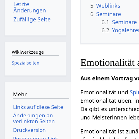
Letzte
5
Weblinks
Änderungen
6
Seminare
Zufällige Seite
6.1
Seminare 
6.2
Yogalehre
Wikiwerkzeuge
Emotionalität 
Spezialseiten
Aus einem Vortrag v
Emotionalität und
Spi
Mehr
Emotionalität üben, i
Links auf diese Seite
Da gibt es unterschie
Änderungen an
und Meisterinnen lebe
verlinkten Seiten
Druckversion
Emotionalität ist zun
Permanenter Link