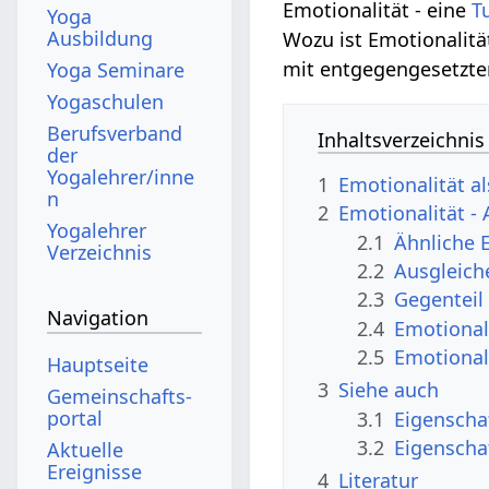
Emotionalität - eine
T
Yoga
Ausbildung
Wozu ist Emotionalitä
mit entgegengesetzte
Yoga Seminare
Yogaschulen
Berufsverband
Inhaltsverzeichnis
der
Yogalehrer/inne
1
Emotionalität al
n
2
Emotionalität 
Yogalehrer
2.1
Ähnliche 
Verzeichnis
2.2
Ausgleich
2.3
Gegenteil
Navigation
2.4
Emotional
2.5
Emotional
Hauptseite
3
Siehe auch
Gemeinschafts­
portal
3.1
Eigenscha
3.2
Eigenscha
Aktuelle
Ereignisse
4
Literatur