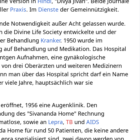
eine Version in
Hindi
, "Divya Jivan". Beide Journale
ller
Praxis
. Im
Dienste
der Gemeinnützigkeit.
ende Notwendigkeit außer Acht gelassen wurde.
die Divine Life Society entwickelte und der
 der Behandlung
Kranker
. 1950 wurde im
zug auf Behandlung und Medikation. Das Hospital
 Röntgen Aufnahmen, eine gynäkologische
 von drei Oberärzten und weiteren Medizinern
enn man über das Hospital spricht darf ein Name
r viele Jahre, hauptsächlich war sie
eröffnet, 1956 eine Augenklinik. Den
ündung des "Sivananda Home" Rechnung
imatlose, sowie an
Lepra
,
TB
und
AIDS
a Home für rund 50 Patienten, die keine andere
 Lepra spezialisiert sind, zwei davon werden von