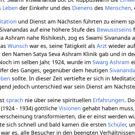
s
Leben
der Einkehr und des
Dienens
des
Menschen
,
tation
und Dienst am Nächsten führten zu einem spi
Sivanandas auf eine höhere Stufe des
Bewusstseins
f
Ashram nahe Rishikesh, zog es Swami Sivananda auf
das
Wunsch
war es, seine Tätigkeit als
Arzt
wieder auf
r den Namen Satya Seva Ashram Klinik gab und in de
 Noch im selben Jahr, 1924, wurde im
Swarg Ashram
ei
Ufer des Ganges, gegenüber dem heutigen
Sivanand
eben
sollte. In dieser Zeit vertiefte er sich in Medita
gend jedoch unterschied war sein Dienst am Nächste
bst
sprach
nie über seine spirituellen
Erfahrungen
. D
(1924 - 1934) göttliche
Visionen
gehabt haben muss,
erscheinung transformierten, die er einst werden wür
te sich schnell und bald kamen die ersten
Schüler
, u
g war es, alle Besucher in den beengten Verhältniss