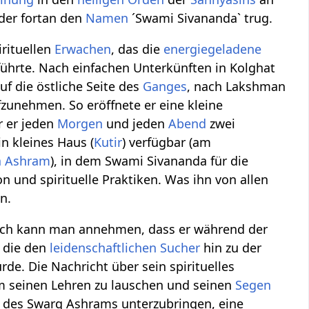
 der fortan den
Namen
´Swami Sivananda` trug.
rituellen
Erwachen
, das die
energiegeladene
ührte. Nach einfachen Unterkünften in Kolghat
 die östliche Seite des
Ganges
, nach Lakshman
zunehmen. So eröffnete er eine kleine
r er jeden
Morgen
und jeden
Abend
zwei
n kleines Haus (
Kutir
) verfügbar (am
a Ashram
), in dem Swami Sivananda für die
tion und spirituelle Praktiken. Was ihn von allen
n.
och kann man annehmen, dass er während der
 die den
leidenschaftlichen
Sucher
hin zu der
de. Die Nachricht über sein spirituelles
m seinen Lehren zu lauschen und seinen
Segen
en des Swarg Ashrams unterzubringen, eine