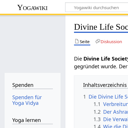
Yogawiki
Divine Life Soc
Seite
Diskussion
Die
Divine Life Societ
gegründet wurde. Der H
Inhaltsverzeichnis
Spenden
1
Die Divine Life 
Spenden für
Yoga Vidya
1.1
Verbreitun
1.2
Der Ashr
1.3
Die Verwal
Yoga lernen
1.4
Wie die Di