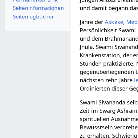
Seiten­­informationen
und damit begann da
Seitenlogbücher
Jahre der
Askese
,
Medi
Persönlichkeit Swami 
und dem Brahmananda 
Jhula. Swami Sivanan
Krankenstation, der e
Stunden praktizierte.
gegenüberliegenden 
nächsten zehn Jahre
l
Ordinierten dieser Ge
Swami Sivananda sel
Zeit im Swarg Ashram 
spirituellen Ausnahme
Bewusstsein verbreite
zu erhalten. Schwieri