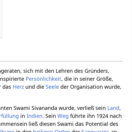
ngeraten, sich mit den Lehren des Gründers,
nspirierte
Persönlichkeit
, die in seiner Größe,
r das
Herz
und die
Seele
der Organisation wurde,
nten Swami Sivananda wurde, verließ sein
Land
,
rfüllung
in
Indien
. Sein
Weg
führte ihn 1924 nach
sammensein ließ diesen Swami das Potential des
ihung
in den
heiligen
Orden
der
Sannyasins
an