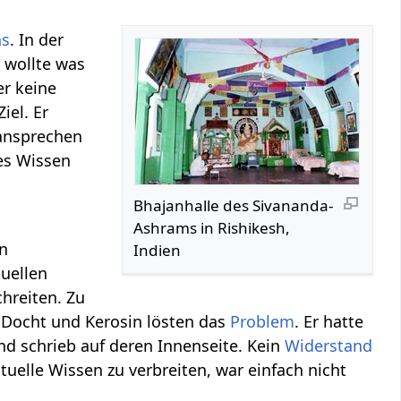
ns
. In der
n wollte was
er keine
iel. Er
 ansprechen
tes Wissen
Bhajanhalle des Sivananda-
Ashrams in Rishikesh,
en
Indien
tuellen
chreiten. Zu
in Docht und Kerosin lösten das
Problem
. Er hatte
nd schrieb auf deren Innenseite. Kein
Widerstand
rituelle Wissen zu verbreiten, war einfach nicht