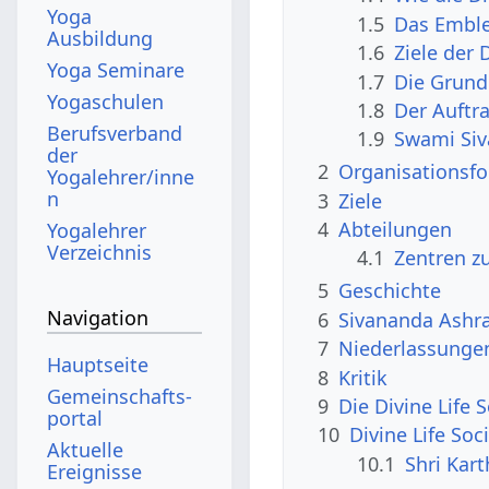
Yoga
1.5
Das Emble
Ausbildung
1.6
Ziele der 
Yoga Seminare
1.7
Die Grund
Yogaschulen
1.8
Der Auftra
Berufsverband
1.9
Swami Siv
der
2
Organisationsf
Yogalehrer/inne
n
3
Ziele
4
Abteilungen
Yogalehrer
Verzeichnis
4.1
Zentren z
5
Geschichte
Navigation
6
Sivananda Ashr
7
Niederlassunge
Hauptseite
8
Kritik
Gemeinschafts­
9
Die Divine Life 
portal
10
Divine Life Soc
Aktuelle
10.1
Shri Kart
Ereignisse