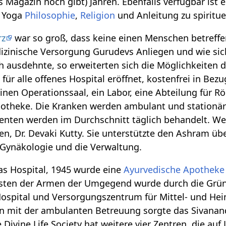
das Magazin noch gibt) Jahren. Ebenfalls verfügbar ist 
r Yoga
Philosophie
,
Religion
und Anleitung zu spiritue
rz
war so groß, dass keine einen Menschen betreff
izinische Versorgung Gurudevs Anliegen und wie sich 
h ausdehnte, so erweiterten sich die Möglichkeiten
für alle offenes Hospital eröffnet, kostenfrei in Be
einen Operationssaal, ein Labor, eine Abteilung für
potheke. Die Kranken werden ambulant und stationär
ienten werden im Durchschnitt täglich behandelt. W
n, Dr. Devaki Kutty. Sie unterstützte den Ashram übe
e Gynäkologie und die Verwaltung.
as Hospital, 1945 wurde eine
Ayurvedische
Apotheke
msten der Armen der Umgegend wurde durch die Gr
Hospital und Versorgungszentrum für Mittel- und He
 mit der ambulanten Betreuung sorgte das Sivanand
 Divine Life Society hat weitere vier Zentren, die auf