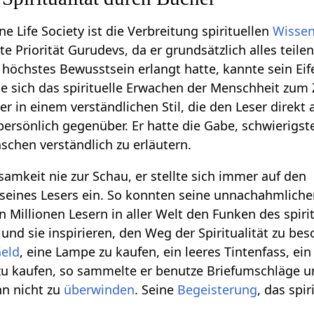
ne Life Society ist die Verbreitung spirituellen
Wisse
te Priorität Gurudevs, da er grundsätzlich alles teile
höchstes Bewusstsein erlangt hatte, kannte sein Eif
e sich das spirituelle Erwachen der Menschheit zum Z
er in einem verständlichen Stil, die den Leser direkt
 persönlich gegenüber. Er hatte die Gabe, schwierigs
schen verständlich zu erläutern.
rsamkeit nie zur Schau, er stellte sich immer auf den
seines Lesers ein. So konnten seine unnachahmlich
 in Millionen Lesern in aller Welt den Funken des spiri
nd sie inspirieren, den Weg der Spiritualität zu bes
eld
, eine Lampe zu kaufen, ein leeres Tintenfass, e
zu kaufen, so sammelte er benutze Briefumschläge u
hn nicht zu
überwinden
. Seine
Begeisterung
, das spi