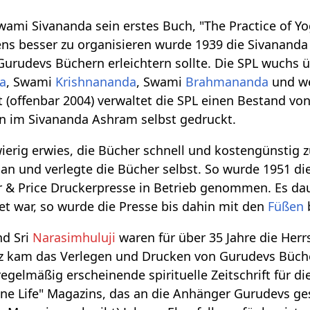
wami Sivananda sein erstes Buch, "The Practice of Yoga
ns besser zu organisieren wurde 1939 die Sivananda 
Gurudevs Büchern erleichtern sollte. Die SPL wuchs 
a
, Swami
Krishnananda
, Swami
Brahmananda
und we
it (offenbar 2004) verwaltet die SPL einen Bestand von
en im Sivananda Ashram selbst gedruckt.
wierig erwies, die Bücher schnell und kostengünstig z
an und verlegte die Bücher selbst. So wurde 1951 d
r & Price Druckerpresse in Betrieb genommen. Es dau
tet war, so wurde die Presse bis dahin mit den
Füßen
d Sri
Narasimhuluji
waren für über 35 Jahre die Herr
z kam das Verlegen und Drucken von Gurudevs Büch
egelmäßig erscheinende spirituelle Zeitschrift für di
ne Life" Magazins, das an die Anhänger Gurudevs ges