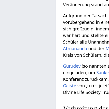
Veränderung stand an.
Aufgrund der Tatsache
vorübergehend in ei
sich großzügig, indem
war hart und stellte e
Schüler alle Unannehm
Atmananda
und der
M
Kreis von Schülern, di
Gurudev
(so nannten 
eingeladen, um
Sanki
Konferenz zurückkam, 
Geiste
von ‚tu es jetz
Divine Life Society Tr
Verbreitung der