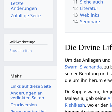
11
Siehe auch
Letzte
Änderungen
12
Literatur
13
Weblinks
Zufällige Seite
14
Seminare
Wikiwerkzeuge
Die Divine Lif
Spezialseiten
Um das Anliegen und
Swami
Sivananda
, zu
seiner Berufung und 
Mehr
die um ihn herum erwuc
Links auf diese Seite
Dr. Kuppuswami, der j
Änderungen an
verlinkten Seiten
Malaysia, gab seine
Ar
Druckversion
Rishikesh
, wo er den
Permanenter Link
jungen Arztes erkenn