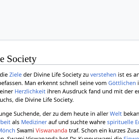
e Society
 die
Ziele
der Divine Life Society zu
verstehen
ist es a
 befassen. Man erkennt schnell seine vom
Göttlichen
i
seiner
Herzlichkeit
ihren Ausdruck fand und mit der e
hs, die Divine Life Society.
unge Suchende, der zu dem heute in aller
Welt
bekan
beit
als
Mediziner
auf und suchte wahre
spirituelle
E
Mönch
Swami
Viswananda
traf. Schon ein kurzes Zu
en. Swami Viswananda bot Dr. Kuppuswami die
Einwe