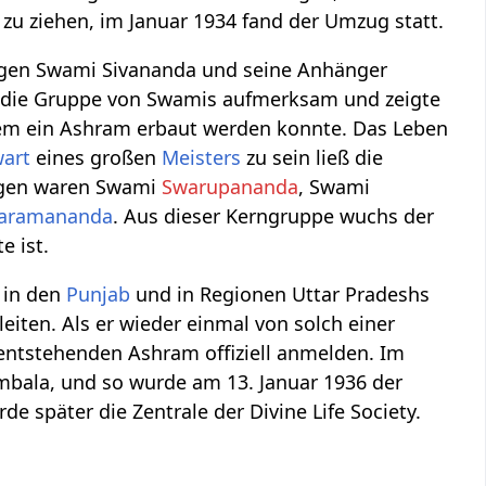
zu ziehen, im Januar 1934 fand der Umzug statt.
zogen Swami Sivananda und seine Anhänger
f die Gruppe von Swamis aufmerksam und zeigte
dem ein Ashram erbaut werden konnte. Das Leben
art
eines großen
Meisters
zu sein ließ die
Tagen waren Swami
Swarupananda
, Swami
aramananda
. Aus dieser Kerngruppe wuchs der
e ist.
 in den
Punjab
und in Regionen Uttar Pradeshs
iten. Als er wieder einmal von solch einer
 entstehenden Ashram offiziell anmelden. Im
Ambala, und so wurde am 13. Januar 1936 der
e später die Zentrale der Divine Life Society.