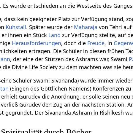
 Es wurde entschieden an die Westseite des Ganges 
, dass kein geeigneter Platz zur Verfügung stand, 
nen
Kuhstall
. Später wurde der
Maharaja
von Tehri au
 er ihnen ein Stück
Land
zur Verfügung stellte, auf 
inige
Herausforderungen
, doch die
Freude
, in
Gegenw
lichkeiten ertragen. Die Schüler in diesen frühen 
ann
, der eine der Stützen des Ashrams war, Swami
P
e die Divine Life Society zu dem machten was sie heut
seine Schüler Swami Sivananda) wurde immer wieder
rtan
(Singen des Göttlichen Namens) Konferenzen zu le
erhielt Gurudev die Anordnung, er solle seinen neu
t‘ verließ Gurudev den Zug an der nächsten Station, 
ust gegründet. Der Sivananda Ashram in Rishikesh wurd
 Spiritualität durch Bücher