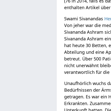
(76 in 2014, falls es 
enthalten Artikel übe
Swami Sivanandas
He
Von jeher war die med
Sivananda Ashram sic
Sivananda Ashram ein 
hat heute 30 Betten, 
Abteilung und eine A
betreut. Über 500 Pat
nicht unerwähnt bleibe
verantwortlich für di
Unaufhörlich wuchs d
Bedürfnissen der Är
getragen. Es war ein 
Erkrankten. Zusammen
Unterkunft hatten. Die