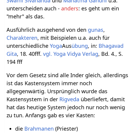
Swami Sivananda
und
Mahatma Gandhi
u.a.
unterscheiden auch -
anders
: es geht um ein
"mehr" als das.
Ausführlich ausgehend von den
gunas
,
Charakteren
, mit Beispielen u.a. auch für
unterschiedliche
Yoga
Aus
übung
, in:
Bhagavad
Gita
, 18. 40fff.
vgl.
Yoga Vidya Verlag
, Bd. 4., S.
194 fff
Vor dem Gesetz sind alle Inder gleich, allerdings
ist das Kastensystem immer noch
allgegenwärtig. Ursprünglich wurde das
Kastensystem in der
Rigveda
überliefert, damit
hat das heutige System jedoch nur noch wenig
zu tun. Anfangs gab es vier Kasten:
die
Brahmanen
(Priester)