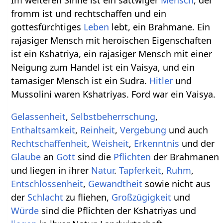
Im weiteren Sinne ist ein sattwiger
Mensch
, der
fromm ist und rechtschaffen und ein
gottesfürchtiges
Leben
lebt, ein Brahmane. Ein
rajasiger Mensch mit heroischen Eigenschaften
ist ein Kshatriya, ein rajasiger Mensch mit einer
Neigung zum Handel ist ein Vaisya, und ein
tamasiger Mensch ist ein Sudra.
Hitler
und
Mussolini waren Kshatriyas. Ford war ein Vaisya.
Gelassenheit
,
Selbstbeherrschung
,
Enthaltsamkeit
,
Reinheit
,
Vergebung
und auch
Rechtschaffenheit
,
Weisheit
,
Erkenntnis
und der
Glaube
an
Gott
sind die
Pflichten
der Brahmanen
und liegen in ihrer
Natur
.
Tapferkeit
,
Ruhm
,
Entschlossenheit
,
Gewandtheit
sowie nicht aus
der
Schlacht
zu fliehen,
Großzügigkeit
und
Würde
sind die Pflichten der Kshatriyas und