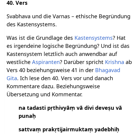
40. Vers
Svabhava und die Varnas – ethische Begründung
des Kastensystems.
Was ist die Grundlage des
Kastensystems
? Hat
es irgendeine logische Begründung? Und ist das
Kastensystem letztlich auch anwendbar auf
westliche
Aspiranten
? Darüber spricht
Krishna
ab
Vers 40 beziehungsweise 41 in der
Bhagavad
Gita
. Ich lese den 40. Vers vor und danach
Kommentare dazu. Beziehungsweise
Übersetzung und Kommentar.
na tadasti pṛthivyāṃ vā divi deveṣu vā
punaḥ
sattvaṃ prakṛtijairmuktaṃ yadebhiḥ