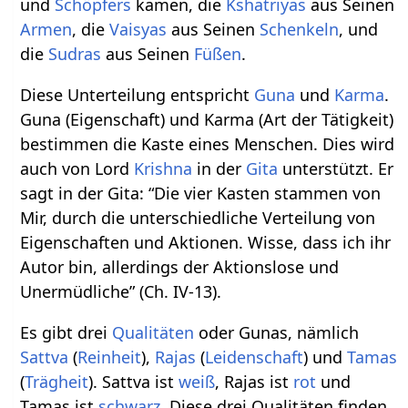
und
Schöpfers
kamen, die
Kshatriyas
aus Seinen
Armen
, die
Vaisyas
aus Seinen
Schenkeln
, und
die
Sudras
aus Seinen
Füßen
.
Diese Unterteilung entspricht
Guna
und
Karma
.
Guna (Eigenschaft) und Karma (Art der Tätigkeit)
bestimmen die Kaste eines Menschen. Dies wird
auch von Lord
Krishna
in der
Gita
unterstützt. Er
sagt in der Gita: “Die vier Kasten stammen von
Mir, durch die unterschiedliche Verteilung von
Eigenschaften und Aktionen. Wisse, dass ich ihr
Autor bin, allerdings der Aktionslose und
Unermüdliche” (Ch. IV-13).
Es gibt drei
Qualitäten
oder Gunas, nämlich
Sattva
(
Reinheit
),
Rajas
(
Leidenschaft
) und
Tamas
(
Trägheit
). Sattva ist
weiß
, Rajas ist
rot
und
Tamas ist
schwarz
. Diese drei Qualitäten finden