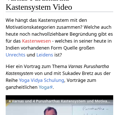
Kastensystem Video
Wie hängt das Kastensystem mit den
Motivationskategorien zusammen? Welche auch
heute noch nachvollziehbare Begründung gibt es
für das
Kastenwesen
- welches in seiner heute in
Indien vorhandenen Form Quelle großen
Unrechts
und
Leidens
ist?
Hier ein Vortrag zum Thema
Varnas Purushartha
Kastensystem
von und mit Sukadev Bretz aus der
Reihe
Yoga Vidya Schulung
, Vorträge zum
ganzheitlichen
Yoga
.
4 Varnas und 4 Purusharthas Kastensystem und Motivationsstruktur – YVS124