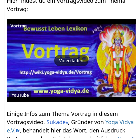
Hier findest du ein Vortragsvideo zum Thema
Vortrag‏‎:
Vortrag
Video laden
YouTube
Einige Infos zum Thema Vortrag‏‎ in diesem
Vortragsvideo.
Sukadev
, Gründer von
Yoga Vidya
e.V.
, behandelt hier das Wort, den Ausdruck,