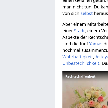
einen Gefallen getan
man nicht tun. Du ka
von sich
selbst
heraus
Aber einem Mitarbeite
einer
Stadt
, einem Ve
Aspekte der Rechtscha
sind die fünf
Yamas
di
nochmal zusammenzu
Wahrhaftigkeit
,
Astey
Unbestechlichkeit
. Da
Rechtschaffenheit