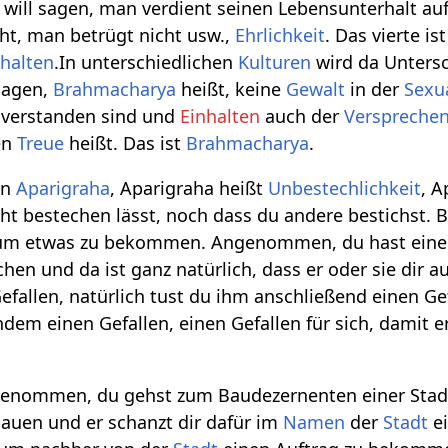
will sagen, man verdient seinen Lebensunterhalt auf
cht, man betrügt nicht usw.,
Ehrlichkeit
. Das vierte is
rhalten
.In unterschiedlichen
Kulturen
wird da Untersc
sagen,
Brahmacharya
heißt, keine
Gewalt
in der
Sexua
verstanden sind und
Einhalten
auch der
Verspreche
en
Treue
heißt. Das ist
Brahmacharya
.
nn
Aparigraha
, Aparigraha heißt
Unbestechlichkeit
, A
icht bestechen lässt, noch dass du andere bestichst.
 um etwas zu bekommen. Angenommen, du hast ein
en und da ist ganz natürlich, dass er oder sie di
Gefallen, natürlich tust du ihm anschließend einen Ge
andem einen Gefallen, einen Gefallen für sich, damit 
genommen, du gehst zum Baudezernenten einer Stadt
auen und er schanzt dir dafür im
Namen
der
Stadt
e