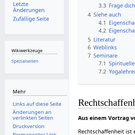
Letzte
3.3
Frage dic
Änderungen
4
Siehe auch
Zufällige Seite
4.1
Eigenscha
4.2
Eigenscha
5
Literatur
6
Weblinks
Wikiwerkzeuge
7
Seminare
Spezialseiten
7.1
Spirituell
7.2
Yogalehre
Mehr
Rechtschaffenh
Links auf diese Seite
Änderungen an
Aus einem Vortrag v
verlinkten Seiten
Druckversion
Rechtschaffenheit ist
Permanenter Link