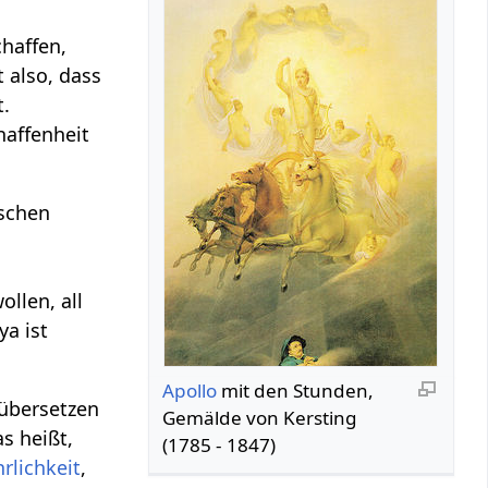
haffen,
 also, dass
t.
haffenheit
ischen
llen, all
ya ist
Apollo
mit den Stunden,
übersetzen
Gemälde von Kersting
as heißt,
(1785 - 1847)
hrlichkeit
,