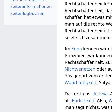
Rechtschaffenheit kö
Seiten­­informationen
Rechtschaffenheit, d
Seitenlogbücher
schaffen hat etwas mi
man auf die rechte We
Rechtschaffenheit ist
setzt sich zusammen a
Im
Yoga
kennen wir di
Prinzipien, wir können
Rechtschaffenheit. Zu
Nichtverletzen
oder a
das gehört zum ersten
Wahrhaftigkeit
, Saty
Das dritte ist
Asteya
,
als
Ehrlichkeit
. Also,
W
man sagt nichts, was 