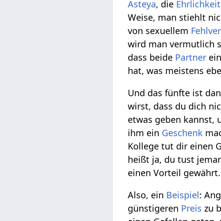
Asteya
, die
Ehrlichkeit
Weise, man stiehlt ni
von sexuellem
Fehlve
wird man vermutlich 
dass beide
Partner
ein
hat, was meistens eb
Und das fünfte ist da
wirst, dass du dich n
etwas geben kannst,
ihm ein
Geschenk
mach
Kollege tut dir einen 
heißt ja, du tust jem
einen Vorteil gewährt.
Also, ein
Beispiel
: An
günstigeren
Preis
zu b