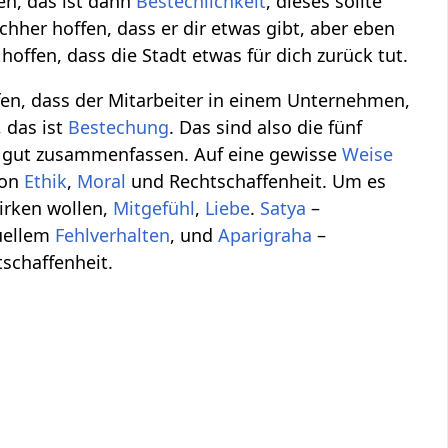
n, das ist dann
Bestechlichkeit
, dieses sollte
hher hoffen, dass er dir etwas gibt, aber eben
offen, dass die Stadt etwas für dich zurück tut.
fen, dass der Mitarbeiter in einem Unternehmen,
 das ist
Bestechung
. Das sind also die fünf
ht gut zusammenfassen. Auf eine gewisse
Weise
von
Ethik
,
Moral
und Rechtschaffenheit. Um es
rken wollen,
Mitgefühl
,
Liebe
.
Satya
–
uellem
Fehlverhalten
, und
Aparigraha
–
tschaffenheit.