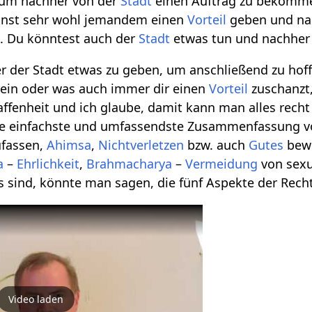
, um nachher von der
Stadt
einen Auftrag zu bekomme
nnst sehr wohl jemandem einen
Vorteil
geben und nac
. Du könntest auch der
Stadt
etwas tun und nachher h
r der Stadt etwas zu geben, um anschließend zu hof
rein oder was auch immer dir einen
Vorteil
zuschanzt,
ffenheit und ich glaube, damit kann man alles rec
e einfachste und umfassendste Zusammenfassung 
fassen,
Ahimsa
,
Nichtverletzen
bzw. auch
Gutes
bewi
a
–
Ehrlichkeit
,
Brahmacharya
–
Vermeidung
von sex
s sind, könnte man sagen, die fünf Aspekte der Rech
Video laden