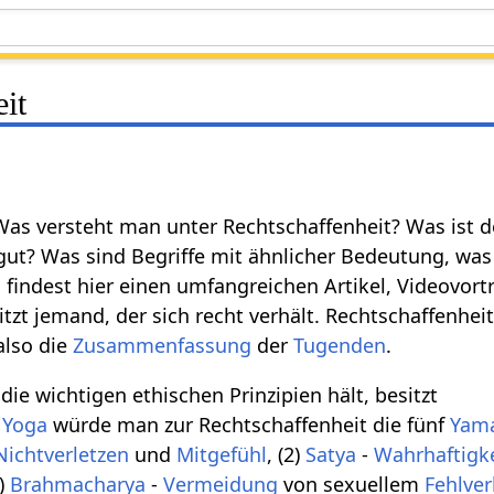
it
 Was versteht man unter Rechtschaffenheit? Was ist 
 gut? Was sind Begriffe mit ähnlicher Bedeutung, wa
findest hier einen umfangreichen Artikel, Videovortr
tzt jemand, der sich recht verhält. Rechtschaffenheit
also die
Zusammenfassung
der
Tugenden
.
 die wichtigen ethischen Prinzipien hält, besitzt
m
Yoga
würde man zur Rechtschaffenheit die fünf
Yam
Nichtverletzen
und
Mitgefühl
, (2)
Satya
-
Wahrhaftigk
4)
Brahmacharya
-
Vermeidung
von sexuellem
Fehlver