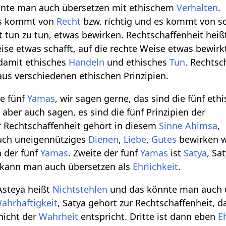
nnte man auch übersetzen mit ethischem
Verhalten
.
as kommt von
Recht
bzw. richtig und es kommt von sc
t tun zu tun, etwas bewirken. Rechtschaffenheit heißt
ise etwas schafft, auf die rechte Weise etwas bewirk
 damit ethisches
Handeln
und ethisches
Tun
. Rechtsc
us verschiedenen ethischen Prinzipien.
e fünf
Yamas
, wir sagen gerne, das sind die fünf eth
 aber auch sagen, es sind die fünf Prinzipien der
r Rechtschaffenheit gehört in diesem
Sinne
Ahimsa
,
uch uneigennütziges
Dienen
,
Liebe
,
Gutes
bewirken wo
 der fünf
Yamas
. Zweite der fünf
Yamas
ist
Satya
, Sat
a kann man auch übersetzen als
Ehrlichkeit
.
 Asteya heißt
Nichtstehlen
und das könnte man auch 
ahrhaftigkeit
, Satya gehört zur Rechtschaffenheit, d
nicht der
Wahrheit
entspricht. Dritte ist dann eben
E