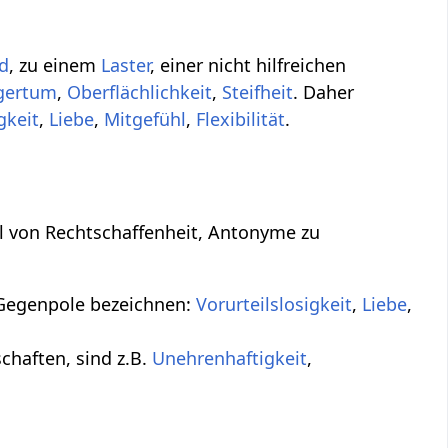
d
, zu einem
Laster
, einer nicht hilfreichen
gertum
,
Oberflächlichkeit
,
Steifheit
. Daher
gkeit
,
Liebe
,
Mitgefühl
,
Flexibilität
.
eil von Rechtschaffenheit, Antonyme zu
 Gegenpole bezeichnen:
Vorurteilslosigkeit
,
Liebe
,
schaften, sind z.B.
Unehrenhaftigkeit
,