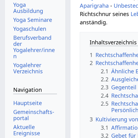
Yoga
Aparigraha
-
Unbestec
Ausbildung
Richtschnur seines
Le
Yoga Seminare
anständig.
Yogaschulen
Berufsverband
Inhaltsverzeichnis
der
Yogalehrer/inne
1
Rechtschaffenhei
n
2
Rechtschaffenh
Yogalehrer
2.1
Ähnliche 
Verzeichnis
2.2
Ausgleich
2.3
Gegenteil
Navigation
2.4
Rechtscha
Hauptseite
2.5
Rechtscha
Persönlic
Gemeinschafts­
portal
3
Kultivierung vo
Aktuelle
3.1
Affirmati
Ereignisse
3.2
Gebet für