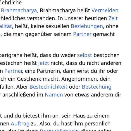
 ehrliche
t
Brahmacharya
, Brahmacharya heißt
Vermeiden
hiedliches verstanden. In unserer heutigen
Zeit
lität
, heißt, keine sexuellen
Beziehungen
, ohne
n
, die man gegenüber seinem
Partner
gemacht
parigraha heißt, dass du weder
selbst
bestochen
 Bestechen heißt
jetzt
nicht, dass du nicht anderen
en
Partner
, eine Partnerin, dann wirst du ihr oder
r auch ein Geschenk macht. Angenommen, dein
fallen. Aber
Bestechlichkeit
oder
Bestechung
er anschließend im
Namen
von etwas anderem dir
 und du bietest ihm an, sein Haus zu einem
inen
Auftrag
zu. Also, du hast ihm persönlich