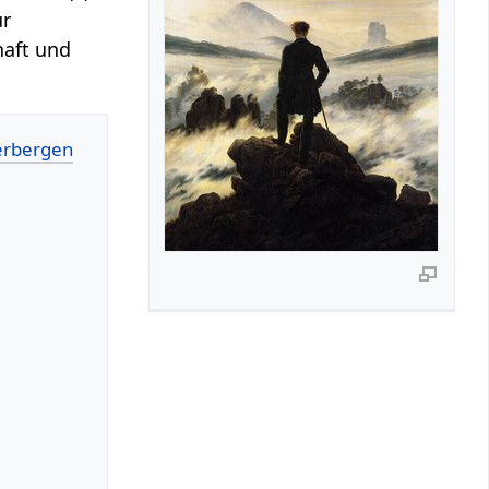
ur
haft und