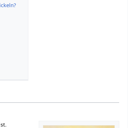
ickeln?
st.