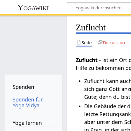
Yogawiki
Zuflucht
Seite
Diskussion
Zuflucht
- ist ein Ort
Hilfe zu bekommen ode
Zuflucht kann auch
Spenden
sich ganz Gott anz
Güte; denn du bist
Spenden für
Yoga Vidya
Die Gebäude der d
letzte Rettungsank
aber unter dem Sc
Yoga lernen
in Prag, in der sic