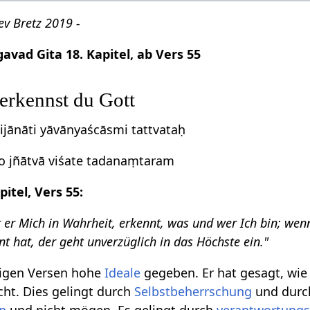
ev Bretz 2019 -
ad Gita 18. Kapitel, ab Vers 55
erkennst du Gott
ānāti yāvānyaścāsmi tattvataḥ
o jñātvā viśate tadanaṃtaram
itel, Vers 55:
 er Mich in Wahrheit, erkennt, was und wer Ich bin; wen
t hat, der geht unverzüglich in das Höchste ein."
rigen Versen hohe
Ideale
gegeben. Er hat gesagt, wi
cht. Dies gelingt durch
Selbstbeherrschung
und durc