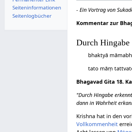
Seiten­­informationen
- Ein Vortrag von Sukad
Seitenlogbücher
Kommentar zur Bhagav
Durch Hingabe 
bhaktyā māmabhij
tato māṃ tattvat
Bhagavad Gita 18. Kap
"Durch Hingabe erkennt
dann in Wahrheit erkann
Krishna hat in den vo
Vollkommenheit
errei