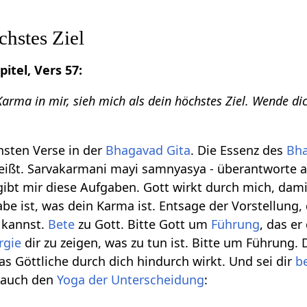
chstes Ziel
itel, Vers 57:
Karma in mir, sieh mich als dein höchstes Ziel. Wende d
önsten Verse in der
Bhagavad Gita
. Die Essenz des
Bha
weißt. Sarvakarmani mayi samnyasya - überantworte all
gibt mir diese Aufgaben. Gott wirkt durch mich, dami
abe ist, was dein Karma ist. Entsage der Vorstellung
 kannst.
Bete
zu Gott. Bitte Gott um
Führung
, das er
rgie
dir zu zeigen, was zu tun ist. Bitte um Führung. 
das Göttliche durch dich hindurch wirkt. Und sei dir
b
e auch den
Yoga der Unterscheidung
: