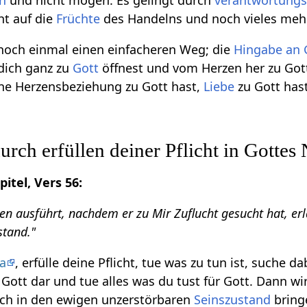
n
und nicht mögen. Es gelingt durch
verantwortung
ht auf die
Früchte
des Handelns und noch vieles mehr
 noch einmal einen einfacheren Weg; die
Hingabe an 
dich ganz zu
Gott
öffnest und vom Herzen her zu Got
ne Herzensbeziehung zu Gott hast,
Liebe
zu Gott has
ch erfüllen deiner Pflicht in Gotte
itel, Vers 56:
en ausführt, nachdem er zu Mir Zuflucht gesucht hat, e
stand."
a
, erfülle deine Pflicht, tue was zu tun ist, suche d
s Gott dar und tue alles was du tust für Gott. Dann w
ch in den ewigen unzerstörbaren
Seinszustand
bring