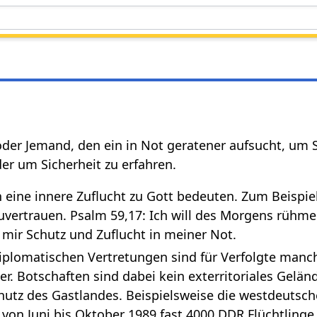
 oder Jemand, den ein in Not geratener aufsucht, um 
r um Sicherheit zu erfahren.
 eine innere Zuflucht zu Gott bedeuten. Zum Beispie
uvertrauen. Psalm 59,17: Ich will des Morgens rühm
 mir Schutz und Zuflucht in meiner Not.
iplomatischen Vertretungen sind für Verfolgte manc
er. Botschaften sind dabei kein exterritoriales Gelän
hutz des Gastlandes. Beispielsweise die westdeutsch
h von Juni bis Oktober 1989 fast 4000 DDR Flüchtlinge