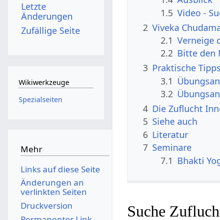
Letzte
1.5
Video - Su
Änderungen
2
Viveka Chudaman
Zufällige Seite
2.1
Verneige 
2.2
Bitte den
3
Praktische Tipps
3.1
Übungsanl
Wikiwerkzeuge
3.2
Übungsanl
Spezialseiten
4
Die Zuflucht In
5
Siehe auch
6
Literatur
7
Seminare
Mehr
7.1
Bhakti Yo
Links auf diese Seite
Änderungen an
verlinkten Seiten
Druckversion
Suche Zuflucht
Permanenter Link