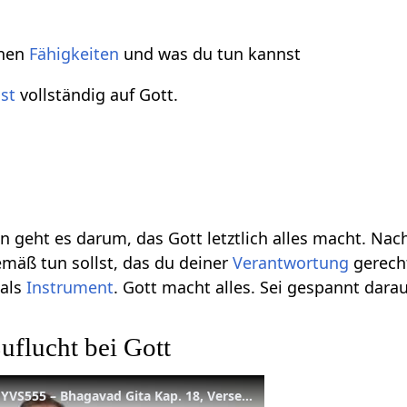
inen
Fähigkeiten
und was du tun kannst
st
vollständig auf Gott.
n geht es darum, das Gott letztlich alles macht. N
mäß tun sollst, das du deiner
Verantwortung
gerecht
 als
Instrument
. Gott macht alles. Sei gespannt darau
uflucht bei Gott
Suche Zuflucht bei Gott – YVS555 – Bhagavad Gita Kap. 18, Verse 55-57