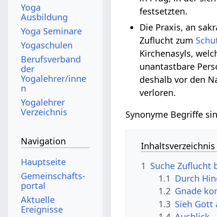
Yoga
festsetzten.
Ausbildung
Die Praxis, an sak
Yoga Seminare
Zuflucht zum
Schu
Yogaschulen
Kirchenasyls, welc
Berufsverband
unantastbare Pers
der
Yogalehrer/inne
deshalb vor den Na
n
verloren.
Yogalehrer
Verzeichnis
Synonyme Begriffe sin
Navigation
Inhaltsverzeichnis
Hauptseite
1
Suche Zuflucht 
Gemeinschafts­
1.1
Durch Hin
portal
1.2
Gnade kom
Aktuelle
1.3
Sieh Gott 
Ereignisse
1.4
Ausblick