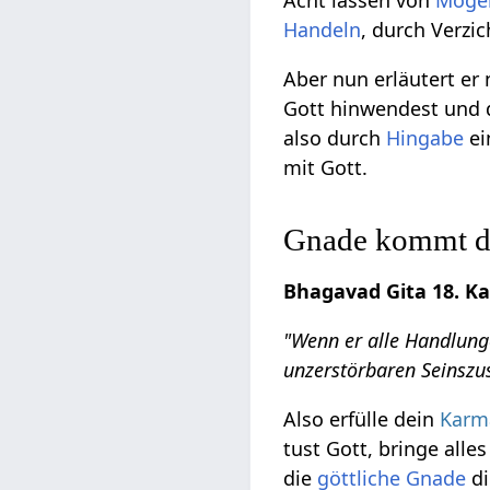
Acht lassen von
Möge
Handeln
, durch Verzic
Aber nun erläutert er
Gott hinwendest und 
also durch
Hingabe
ei
mit Gott.
Gnade kommt dur
Bhagavad Gita 18. Kap
"Wenn er alle Handlung
unzerstörbaren Seinszu
Also erfülle dein
Karm
tust Gott, bringe alle
die
göttliche
Gnade
di