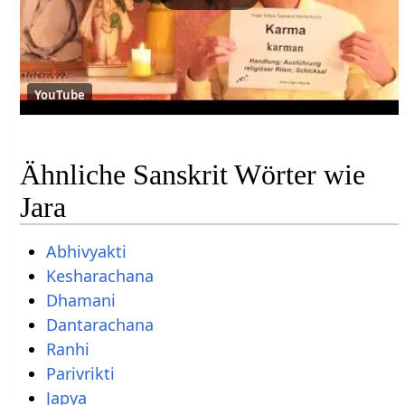
YouTube
Ähnliche Sanskrit Wörter wie
Jara
Abhivyakti
Kesharachana
Dhamani
Dantarachana
Ranhi
Parivrikti
Japya