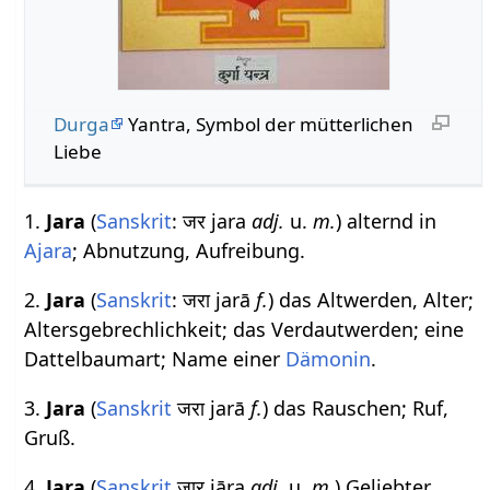
Durga
Yantra, Symbol der mütterlichen
Liebe
1.
Jara
(
Sanskrit
: जर jara
adj.
u.
m.
) alternd in
Ajara
; Abnutzung, Aufreibung.
2.
Jara
(
Sanskrit
: जरा jarā
f.
) das Altwerden, Alter;
Altersgebrechlichkeit; das Verdautwerden; eine
Dattelbaumart; Name einer
Dämonin
.
3.
Jara
(
Sanskrit
जरा jarā
f.
) das Rauschen; Ruf,
Gruß.
4.
Jara
(
Sanskrit
जार jāra
adj.
u.
m.
) Geliebter,