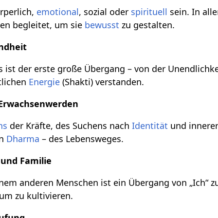
perlich,
emotional
, sozial oder
spirituell
sein. In all
en begleitet, um sie
bewusst
zu gestalten.
ndheit
 ist der erste große Übergang – von der Unendlichke
tlichen
Energie
(Shakti) verstanden.
d Erwachsenwerden
ns
der Kräfte, des Suchens nach
Identität
und innerer 
en
Dharma
– des Lebensweges.
 und Familie
nem anderen Menschen ist ein Übergang von „Ich“ zu „
m zu kultivieren.
rufung