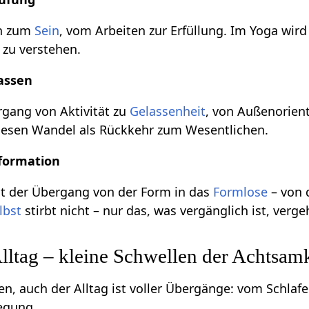
un zum
Sein
, vom Arbeiten zur Erfüllung. Im Yoga wir
 zu verstehen.
lassen
rgang von Aktivität zu
Gelassenheit
, von Außenorien
t diesen Wandel als Rückkehr zum Wesentlichen.
sformation
st der Übergang von der Form in das
Formlose
– von 
lbst
stirbt nicht – nur das, was vergänglich ist, vergeh
ltag – kleine Schwellen der Achtsamk
n, auch der Alltag ist voller Übergänge: vom Schlaf
egung.