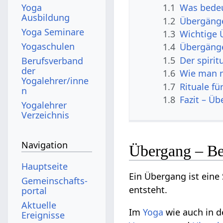
Yoga
1.1
Was bede
Ausbildung
1.2
Übergänge
Yoga Seminare
1.3
Wichtige 
Yogaschulen
1.4
Übergänge
1.5
Der spiri
Berufsverband
der
1.6
Wie man m
Yogalehrer/inne
1.7
Rituale f
n
1.8
Fazit – Üb
Yogalehrer
Verzeichnis
Navigation
Übergang – Be
Hauptseite
Ein Übergang ist ein
Gemeinschafts­
entsteht.
portal
Aktuelle
Im
Yoga
wie auch in de
Ereignisse