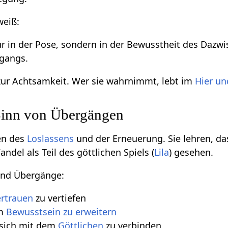
weiß:
 nur in der Pose, sondern in der Bewusstheit des Daz
rgangs.
zur Achtsamkeit. Wer sie wahrnimmt, lebt im
Hier un
 Sinn von Übergängen
en des
Loslassens
und der Erneuerung. Sie lehren, da
ndel als Teil des göttlichen Spiels (
Lila
) gesehen.
sind Übergänge:
rtrauen
zu vertiefen
um
Bewusstsein zu erweitern
 sich mit dem
Göttlichen
zu verbinden