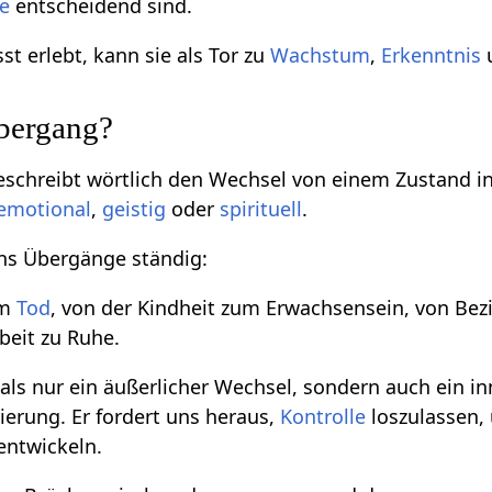
e
entscheidend sind.
 erlebt, kann sie als Tor zu
Wachstum
,
Erkenntnis
u
bergang?
schreibt wörtlich den Wechsel von einem Zustand in
emotional
,
geistig
oder
spirituell
.
ns Übergänge ständig:
um
Tod
, von der Kindheit zum Erwachsensein, von Be
beit zu Ruhe.
als nur ein äußerlicher Wechsel, sondern auch ein in
ierung. Er fordert uns heraus,
Kontrolle
loszulassen, 
entwickeln.