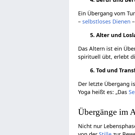
Ein Übergang vom T
–
selbstloses Dienen
–
5. Alter und Los
Das Altern ist ein Übe
spirituell übt, erleb
6. Tod und Tran
Der letzte Übergang i
Yoga heißt es: „Das
Se
Übergänge im Al
Nicht nur Lebensphase
von der
Stille
zur Bew