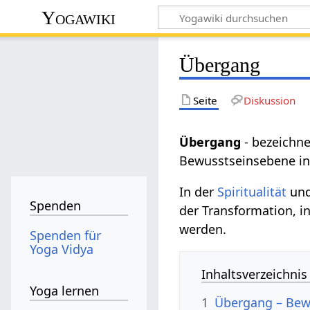
Yogawiki
Übergang
Seite
Diskussion
Übergang
- bezeichn
Bewusstseinsebene in
In der
Spiritualität
un
Spenden
der Transformation, i
werden.
Spenden für
Yoga Vidya
Inhaltsverzeichnis
Yoga lernen
1
Übergang – Bew