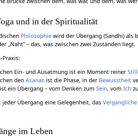
ine Brücke zwischen dem, was war, und dem, was werd
ga und in der Spiritualität
edischen
Philosophie
wird der Übergang (Sandhi) als 
der „Naht“ – das, was zwischen zwei Zuständen liegt.
-Praxis:
chen Ein- und Ausatmung ist ein Moment reiner
Stil
schen den
Asanas
ist die Phase, in der
Bewusstheit
ve
ist ein Übergang – vom Denken zum
Sein
, vom
Ich
zu
st jeder Übergang eine Gelegenheit, das
Vergängliche
änge im Leben