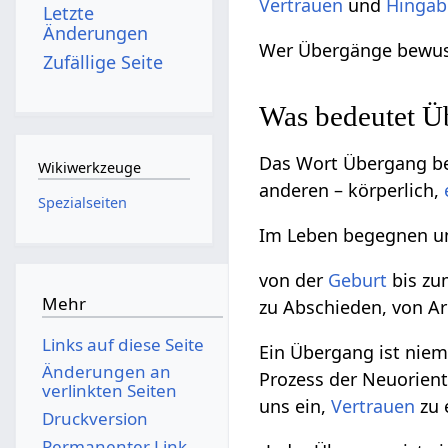
Vertrauen
und
Hingab
Letzte
Änderungen
Wer Übergänge bewusst
Zufällige Seite
Was bedeutet Ü
Das Wort Übergang be
Wikiwerkzeuge
anderen – körperlich,
Spezialseiten
Im Leben begegnen u
von der
Geburt
bis z
Mehr
zu Abschieden, von Ar
Links auf diese Seite
Ein Übergang ist niem
Änderungen an
Prozess der Neuorient
verlinkten Seiten
uns ein,
Vertrauen
zu 
Druckversion
Permanenter Link