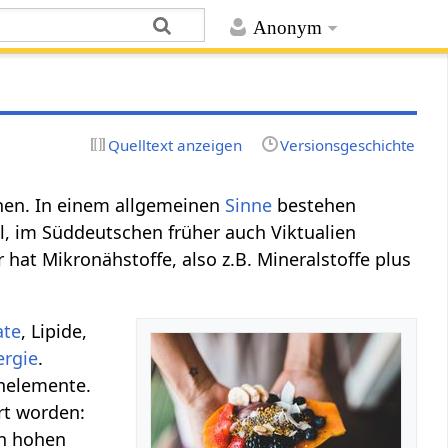
Anonym
Quelltext anzeigen
Versionsgeschichte
en. In einem allgemeinen
Sinne
bestehen
l, im Süddeutschen früher auch Viktualien
at Mikronähstoffe, also z.B. Mineralstoffe plus
ate
, Lipide,
ergie
.
enelemente.
rt worden:
en hohen