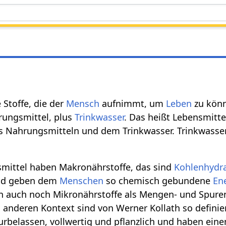
e Stoffe, die der
Mensch
aufnimmt, um
Leben
zu könn
rungsmittel, plus
Trinkwasser
. Das heißt Lebensmitte
 Nahrungsmitteln und dem Trinkwasser. Trinkwasser h
mittel haben Makronährstoffe, das sind
Kohlenhydr
nd geben dem
Menschen
so chemisch gebundene
En
ann auch noch Mikronährstoffe als Mengen- und Spur
 anderen Kontext sind von Werner Kollath so definie
urbelassen, vollwertig und pflanzlich und haben ein