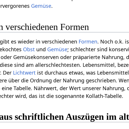
ervergorenes
Gemüse
.
in verschiedenen Formen
gibt es wieder in verschiedenen
Formen
. Noch o.k. i
gekochtes
Obst
und
Gemüse
; schlechter sind konser
oder Gemüsekonserven oder präparierte Nahrung, die
 diese sind am allerschlechtesten. Lebensmittel, bez
r. Der
Lichtwert
ist durchaus etwas, was Lebensmittel 
ere über die Ordnung der Nahrung geschrieben. Wenn
 eine Tabelle. Nährwert, der Wert unserer Nahrung, 
echter wird, das ist die sogenannte Kollath-Tabelle.
aus schriftlichen Auszügen im al