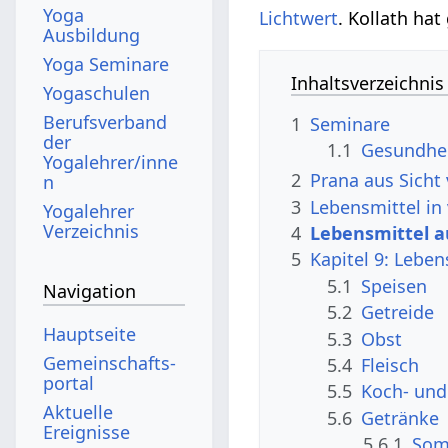
Yoga
Lichtwert
. Kollath hat
Ausbildung
Yoga Seminare
Inhaltsverzeichnis
Yogaschulen
Berufsverband
1
Seminare
der
1.1
Gesundhe
Yogalehrer/inne
2
Prana aus Sicht 
n
3
Lebensmittel in
Yogalehrer
Verzeichnis
4
Lebensmittel a
5
Kapitel 9: Leben
5.1
Speisen
Navigation
5.2
Getreide
Hauptseite
5.3
Obst
Gemeinschafts­
5.4
Fleisch
portal
5.5
Koch- und
Aktuelle
5.6
Getränke
Ereignisse
5.6.1
So