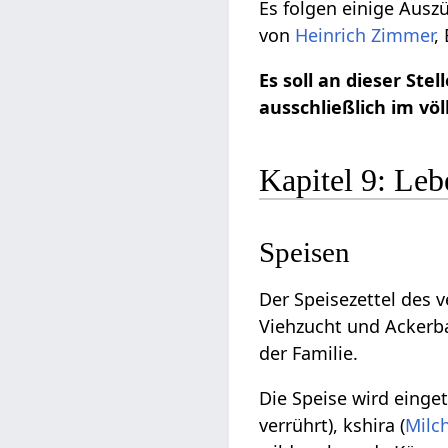
Es folgen einige Ausz
von
Heinrich Zimmer
,
Es soll an dieser St
ausschließlich im v
Kapitel 9: Leb
Speisen
Der Speisezettel des 
Viehzucht und Ackerba
der Familie.
Die Speise wird einge
verrührt), kshira (
Milc