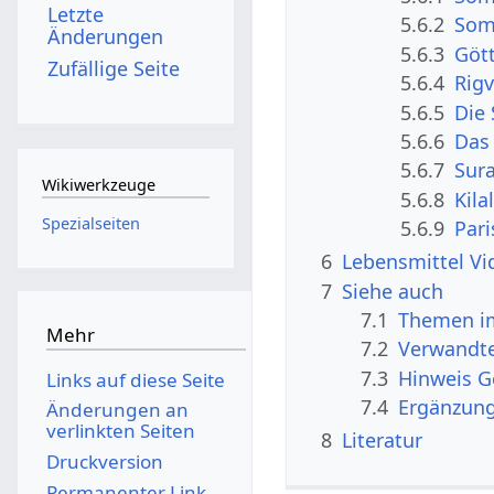
Letzte
5.6.2
Som
Änderungen
5.6.3
Göt
Zufällige Seite
5.6.4
Rig
5.6.5
Die
5.6.6
Das
5.6.7
Sur
Wikiwerkzeuge
5.6.8
Kila
Spezialseiten
5.6.9
Pari
6
Lebensmittel Vi
7
Siehe auch
7.1
Themen im
Mehr
7.2
Verwandte
7.3
Hinweis 
Links auf diese Seite
7.4
Ergänzun
Änderungen an
verlinkten Seiten
8
Literatur
Druckversion
Permanenter Link