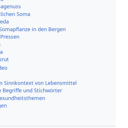
agenuss
tlichen Soma
veda
 Somapflanze in den Bergen
 Pressen
a
la
srut
deo
 Sinnkontext von Lebensmittel
 Begriffe und Stichwörter
Gesundheitsthemen
gen