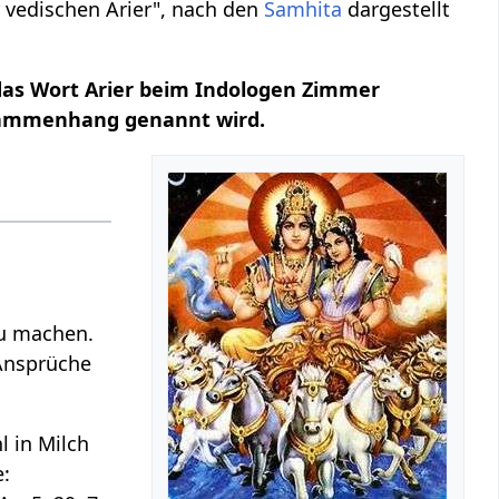
r vedischen Arier", nach den
Samhita
dargestellt
 das Wort Arier beim Indologen Zimmer
usammenhang genannt wird.
zu machen.
 Ansprüche
l in Milch
e: