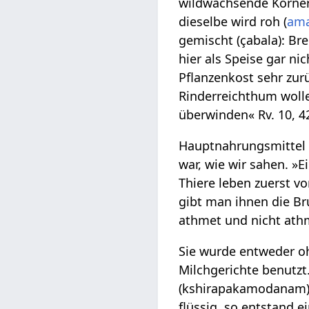
wildwachsende Körnerf
dieselbe wird roh (
am
gemischt (çabala): Bre
hier als Speise gar ni
Pflanzenkost sehr zurü
Rinderreichthum wolle
überwinden« Rv. 10, 42
Hauptnahrungsmittel f
war, wie wir sahen. »
Thiere leben zuerst 
gibt man ihnen die Br
athmet und nicht athme
Sie wurde entweder oh
Milchgerichte benutz
(kshirapakamodanam) R
flüssig, so entstand 