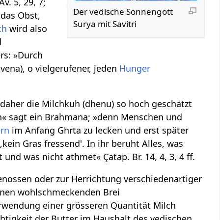
. 5, 29, 7;
Der vedische Sonnengott
e das Obst,
Surya mit Savitri
ch
wird also
d
rs: »Durch
vena), o vielgerufener, jeden
Hunger
, daher die Milchkuh (dhenu) so hoch geschätzt
lch« sagt ein Brahmana; »denn Menschen und
ern
im Anfang Ghrta zu lecken und erst später
ein Gras fressend'. In ihr beruht Alles, was
nd was nicht athmet« Çatap. Br. 14, 4, 3, 4 ff.
nossen oder zur Herrichtung verschiedenartiger
einen wohlschmeckenden Brei
Verwendung einer grösseren Quantität Milch
htigkeit der Butter im Haushalt des vedischen