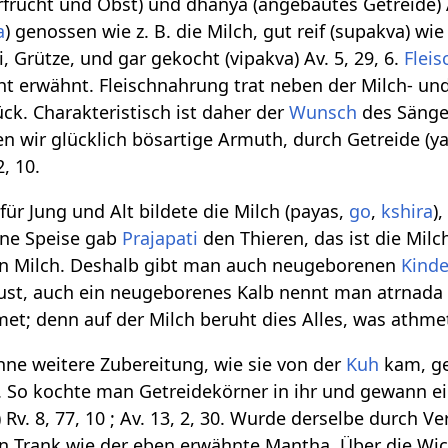
rucht und Obst) und dhanya (angebautes Getreide) Av
a
) genossen wie z. B. die Milch, gut reif (supakva) wi
i, Grütze, und gar gekocht (vipakva) Av. 5, 29, 6.
Fleis
cht erwähnt. Fleischnahrung trat neben der Milch- un
ck. Charakteristisch ist daher der
Wunsch
des Sänge
n wir glücklich bösartige Armuth, durch Getreide (ya
, 10.
ür Jung und Alt bildete die Milch (payas,
go
,
kshira
)
Eine Speise gab
Prajapati
den Thieren, das ist die Mi
von Milch. Deshalb gibt man auch neugeborenen
Kind
ust, auch ein neugeborenes Kalb nennt man atrnada ,k
t; denn auf der Milch beruht dies Alles, was athmet u
ne weitere Zubereitung, wie sie von der
Kuh
kam, ge
t. So kochte man Getreidekörner in ihr und gewann 
v. 8, 77, 10 ; Av. 13, 2, 30. Wurde derselbe durch 
ein Trank wie der eben erwähnte Mantha. Über die Wic