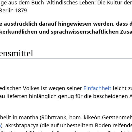
üge aus dem Buch "Altindisches Leben: Die Kultur de
 Berlin 1879
elle ausdrücklich darauf hingewiesen werden, dass
ölkerkundlichen und sprachwissenschaftlichen Z
ensmittel
vedischen Volkes ist wegen seiner
Einfachheit
leicht 
u lieferten hinlänglich genug für die bescheidenen
theilt in mantha (Rührtrank, hom. kikeón Gerstenmeh
h
), akrshtapacya (die auf unbestelltem Boden reifend