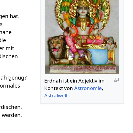
gen hat.
is
dnahe
die
er mit
dischen
dnah genug?
Erdnah‏‎ ist ein Adjektiv im
normales
Kontext von
Astronomie
,
Astralwelt
rdischen.
t werden.