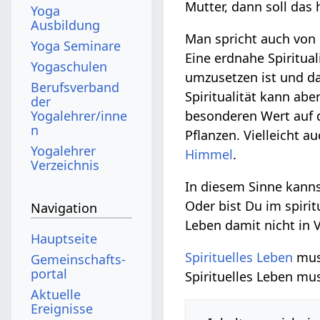
Mutter, dann soll das
Yoga
Ausbildung
Man spricht auch von
Yoga Seminare
Eine erdnahe Spirituali
Yogaschulen
umzusetzen ist und da
Berufsverband
Spiritualität kann aber
der
Yogalehrer/inne
besonderen Wert auf 
n
Pflanzen. Vielleicht 
Yogalehrer
Himmel
.
Verzeichnis
In diesem Sinne kanns
Oder bist Du im spiri
Navigation
Leben damit nicht in 
Hauptseite
Spirituelles Leben
muss
Gemeinschafts­
portal
Spirituelles Leben mu
Aktuelle
Ereignisse