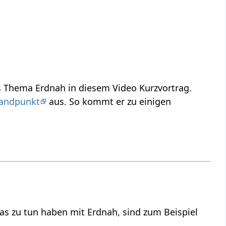
Erdnah‏‎ - was kann man darunter verstehen? Verstehe etwas mehr über das Thema Erdnah‏‎ in diesem Video Kurzvortrag.
andpunkt
aus. So kommt er zu einigen
Begriffe aus den Gebieten Esoterik und Religion, die im weitesten Sinn etwas zu tun haben mit Erdnah‏‎, sind zum Beispiel