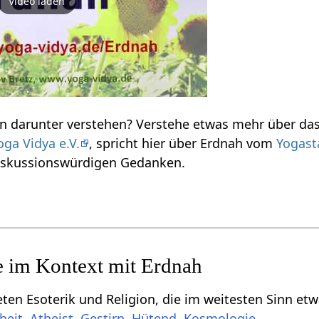
Video laden
oga Vidya e.V.
, spricht hier über Erdnah‏‎ vom
Yogast
diskussionswürdigen Gedanken.
,
,
,
,