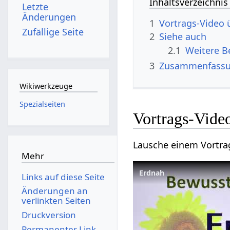
Inhaltsverzeichnis
Letzte
Änderungen
1
Zufällige Seite
2
Siehe auch
2.1
3
Zusammenfass
Wikiwerkzeuge
Spezialseiten
Mehr
Erdnah
Links auf diese Seite
Änderungen an
verlinkten Seiten
Druckversion
Permanenter Link