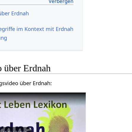
ung
Lausche einem Vortragsvideo über Erdnah‏‎: